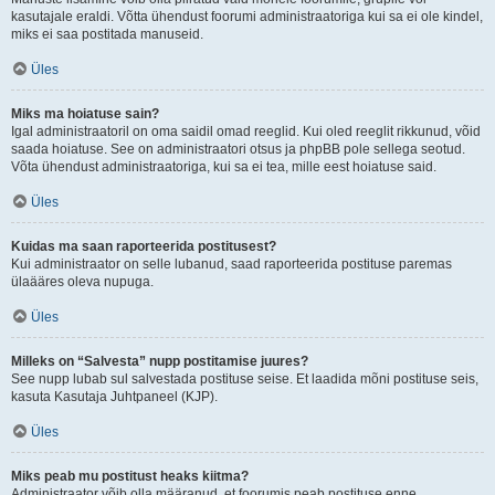
kasutajale eraldi. Võtta ühendust foorumi administraatoriga kui sa ei ole kindel,
miks ei saa postitada manuseid.
Üles
Miks ma hoiatuse sain?
Igal administraatoril on oma saidil omad reeglid. Kui oled reeglit rikkunud, võid
saada hoiatuse. See on administraatori otsus ja phpBB pole sellega seotud.
Võta ühendust administraatoriga, kui sa ei tea, mille eest hoiatuse said.
Üles
Kuidas ma saan raporteerida postitusest?
Kui administraator on selle lubanud, saad raporteerida postituse paremas
ülaääres oleva nupuga.
Üles
Milleks on “Salvesta” nupp postitamise juures?
See nupp lubab sul salvestada postituse seise. Et laadida mõni postituse seis,
kasuta Kasutaja Juhtpaneel (KJP).
Üles
Miks peab mu postitust heaks kiitma?
Administraator võib olla määranud, et foorumis peab postituse enne