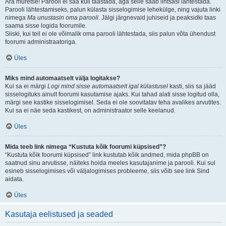
Ära muretse! Parooli ei saa küll taastada, aga selle saab lihtsasi lähtestada.
Parooli lähtestamiseks, palun külasta sisselogimise lehekülge, ning vajuta linki
nimega
Ma unustasin oma parooli
. Jälgi järgnevaid juhiseid ja peaksidki taas
saama sisse logida foorumile.
Siiski, kui teil ei ole võimalik oma parooli lähtestada, siis palun võta ühendust
foorumi administraatoriga.
Üles
Miks mind automaatselt välja logitakse?
Kui sa ei märgi
Logi mind sisse automaatselt igal külastusel
kasti, siis sa jääd
sisselogituks ainult foorumi kasutamise ajaks. Kui tahad alati sisse logitud olla,
märgi see kastike sisselogimisel. Seda ei ole soovitatav teha avalikes arvutites.
Kui sa ei näe seda kastikest, on administraator selle keelanud.
Üles
Mida teeb link nimega “Kustuta kõik foorumi küpsised”?
“Kustuta kõik foorumi küpsised” link kustutab kõik andmed, mida phpBB on
saatnud sinu arvutisse, näiteks hoida meeles kasutajanime ja parooli. Kui sul
esineb sisselogimises või väljalogimises probleeme, siis võib see link Sind
aidata.
Üles
Kasutaja eelistused ja seaded