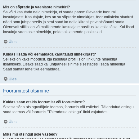
Mis on sõprade ja vaenlaste nimekiri?
Sa võid kasutada neid nimekirju, et saada parem ülevaade foorumi
kasutajatest. Kasutajate, kes on su sõprade nimekirjas, foorumiloleku staatust
näed oma juhtpaneelis ja seal saad ka neile kiiresti privaatsõnumi saata.
Olenevalt stiilist on võimalik nende kasutajate postitusi ka esile tõsta. Kui lisad
kasutaja vaenlaste nimekirja, peidetakse nende postitused.
Üles
Kuidas lisada või eemaldada kasutajaid nimekirjast?
Selleks on kaks moodust. Iga kasutaja profiilis on link ühte nimekirja
lisamiseks. Lisaks saad ka juhtpaneelis nime sisestades lisada nimekirja.
Saad samalt lehelt ka eemaldada.
Üles
Foorumitest otsimine
Kuidas saan otsida foorumist või foorumitest?
Sisesta sõna otsinguväljale teemas, foorumis või esilehel. Täiendatud otsingu
saad teemas või foorumis "Täiendatud otsingu" linki vajutades.
Üles
Miks mu otsingul pole vasteid?