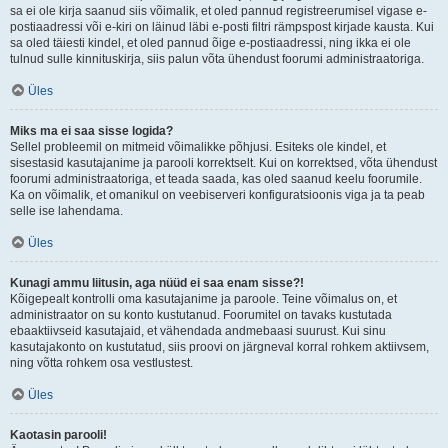
sa ei ole kirja saanud siis võimalik, et oled pannud registreerumisel vigase e-
postiaadressi või e-kiri on läinud läbi e-posti filtri rämpspost kirjade kausta. Kui
sa oled täiesti kindel, et oled pannud õige e-postiaadressi, ning ikka ei ole
tulnud sulle kinnituskirja, siis palun võta ühendust foorumi administraatoriga.
Üles
Miks ma ei saa sisse logida?
Sellel probleemil on mitmeid võimalikke põhjusi. Esiteks ole kindel, et
sisestasid kasutajanime ja parooli korrektselt. Kui on korrektsed, võta ühendust
foorumi administraatoriga, et teada saada, kas oled saanud keelu foorumile.
Ka on võimalik, et omanikul on veebiserveri konfiguratsioonis viga ja ta peab
selle ise lahendama.
Üles
Kunagi ammu liitusin, aga nüüd ei saa enam sisse?!
Kõigepealt kontrolli oma kasutajanime ja paroole. Teine võimalus on, et
administraator on su konto kustutanud. Foorumitel on tavaks kustutada
ebaaktiivseid kasutajaid, et vähendada andmebaasi suurust. Kui sinu
kasutajakonto on kustutatud, siis proovi on järgneval korral rohkem aktiivsem,
ning võtta rohkem osa vestlustest.
Üles
Kaotasin parooli!