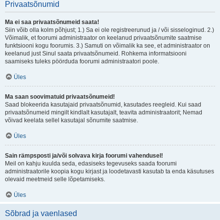
Privaatsõnumid
Ma ei saa privaatsõnumeid saata!
Siin võib olla kolm põhjust; 1.) Sa ei ole registreerunud ja / või sisseloginud. 2.)
Võimalik, et foorumi administraator on keelanud privaatsõnumite saatmise
funktsiooni kogu foorumis. 3.) Samuti on võimalik ka see, et administraator on
keelanud just Sinul saata privaatsõnumeid. Rohkema informatsiooni
saamiseks tuleks pöörduda foorumi administraatori poole.
Üles
Ma saan soovimatuid privaatsõnumeid!
Saad blokeerida kasutajaid privaatsõnumid, kasutades reegleid. Kui saad
privaatsõnumeid mingilt kindlalt kasutajalt, teavita administraatorit; Nemad
võivad keelata sellel kasutajal sõnumite saatmise.
Üles
Sain rämpsposti ja/või solvava kirja foorumi vahendusel!
Meil on kahju kuulda seda, edasiseks tegevuseks saada foorumi
administraatorile koopia kogu kirjast ja loodetavasti kasutab ta enda käsutuses
olevaid meetmeid selle lõpetamiseks.
Üles
Sõbrad ja vaenlased