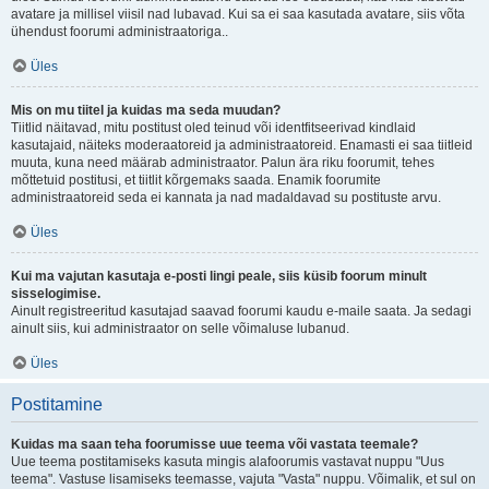
avatare ja millisel viisil nad lubavad. Kui sa ei saa kasutada avatare, siis võta
ühendust foorumi administraatoriga..
Üles
Mis on mu tiitel ja kuidas ma seda muudan?
Tiitlid näitavad, mitu postitust oled teinud või identfitseerivad kindlaid
kasutajaid, näiteks moderaatoreid ja administraatoreid. Enamasti ei saa tiitleid
muuta, kuna need määrab administraator. Palun ära riku foorumit, tehes
mõttetuid postitusi, et tiitlit kõrgemaks saada. Enamik foorumite
administraatoreid seda ei kannata ja nad madaldavad su postituste arvu.
Üles
Kui ma vajutan kasutaja e-posti lingi peale, siis küsib foorum minult
sisselogimise.
Ainult registreeritud kasutajad saavad foorumi kaudu e-maile saata. Ja sedagi
ainult siis, kui administraator on selle võimaluse lubanud.
Üles
Postitamine
Kuidas ma saan teha foorumisse uue teema või vastata teemale?
Uue teema postitamiseks kasuta mingis alafoorumis vastavat nuppu "Uus
teema". Vastuse lisamiseks teemasse, vajuta "Vasta" nuppu. Võimalik, et sul on