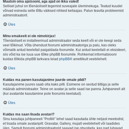
Muutsin oma ajatsooni, aga ajad on ikka valed!
Sellisel juhul on tõenäoliselt tegemist suveajale üleminekuga. Teatud kuudel
võivad esineda selle tõttu väiksed nihked kellaajas. Palun teavita probleemist
administraatorit.
Üles
Minu emakeelt ei ole nimekirjas!
Tõenäoliselt ei installeerinud administraator seda keelt või ei ole keegi seda
veel tõlkinud. Võta ühendust foorumi administraatoriga ja palu, kas oleks
võimalik antud keelefail paigaldada foorumile. Kui antud keelefaili ei eksisteeri,
siis võid ka ise luua uue tõlke phpBB foorumile. Rohkemat informatsiooni
kuidas tõlkida phpBB tarkvara leiad
phpBB
® ametlikult veebilehelt.
Üles
Kuidas ma panen kasutajanime juurde omale pildi?
Kasutajanime juures saab olla kaks pilti. Esimene on seotud tiitliga ja selle
määrab administraator. Teine on avatar ja selle saad ise panna
Juhtpaneel
i alt
(kui avataride kasutamine pole foorumis keelatud).
Üles
Kuidas ma saan lisada avatari?
Sinu kasutaja juhtpaneeli “Profiili” lehel saad kasutada ühte neljast meetodist,
et lisada omale avataripilt: Gravatar, Gallery, mujalt veebilehelt või laadides
üles. Samuti foorumi administraatorid saavad ise otsustada, kas nad lubavad