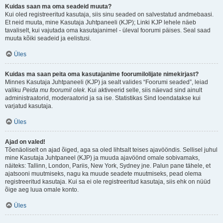
Kuidas saan ma oma seadeid muuta?
Kui oled registreeritud kasutaja, siis sinu seaded on salvestatud andmebaasi.
Et neid muuta, mine Kasutaja Juhtpaneeli (KJP); Linki KJP lehele näeb
tavaliselt, kui vajutada oma kasutajanimel - üleval foorumi päises. Seal saad
muuta kõiki seadeid ja eelistusi.
Üles
Kuidas ma saan peita oma kasutajanime foorumilolijate nimekirjast?
Minnes Kasutaja Juhtpaneeli (KJP) ja sealt valides “Foorumi seaded”, leiad
valiku
Peida mu foorumil olek
. Kui aktiveerid selle, siis näevad sind ainult
administraatorid, moderaatorid ja sa ise. Statistikas Sind loendatakse kui
varjatud kasutaja.
Üles
Ajad on valed!
Tõenäoliselt on ajad õiged, aga sa oled lihtsalt teises ajavööndis. Sellisel juhul
mine Kasutaja Juhtpaneel (KJP) ja muuda ajavöönd omale sobivamaks,
näiteks: Tallinn, London, Pariis, New York, Sydney jne. Palun pane tähele, et
ajatsooni muutmiseks, nagu ka muude seadete muutmiseks, pead olema
registreeritud kasutaja. Kui sa ei ole registreeritud kasutaja, siis ehk on nüüd
õige aeg luua omale konto.
Üles