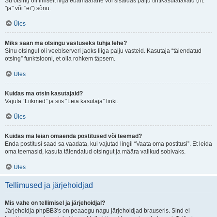
Su otsing oli ilmselt liiga ebamäärane või sisaldas palju tihtikasutatavaid (nt.
"ja" või "ei") sõnu.
Üles
Miks saan ma otsingu vastuseks tühja lehe?
Sinu otsingul oli veebiserveri jaoks liiga palju vasteid. Kasutaja “täiendatud
otsing” funktsiooni, et olla rohkem täpsem.
Üles
Kuidas ma otsin kasutajaid?
Vajuta “Liikmed” ja siis “Leia kasutaja” linki.
Üles
Kuidas ma leian omaenda postitused või teemad?
Enda postitusi saad sa vaadata, kui vajutad lingil “Vaata oma postitusi”. Et leida
oma teemasid, kasuta täiendatud otsingut ja määra valikud sobivaks.
Üles
Tellimused ja järjehoidjad
Mis vahe on tellimisel ja järjehoidjal?
Järjehoidja phpBB3's on peaaegu nagu järjehoidjad brauseris. Sind ei