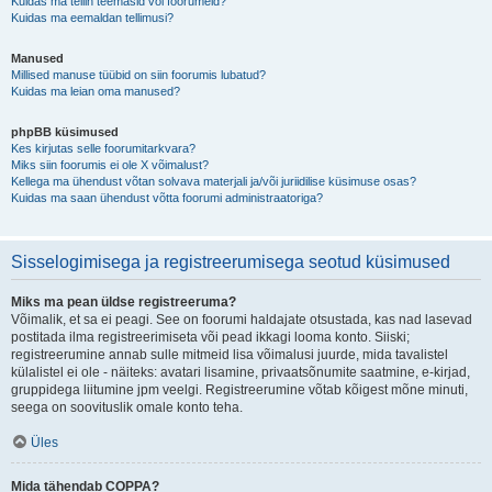
Kuidas ma tellin teemasid või foorumeid?
Kuidas ma eemaldan tellimusi?
Manused
Millised manuse tüübid on siin foorumis lubatud?
Kuidas ma leian oma manused?
phpBB küsimused
Kes kirjutas selle foorumitarkvara?
Miks siin foorumis ei ole X võimalust?
Kellega ma ühendust võtan solvava materjali ja/või juriidilise küsimuse osas?
Kuidas ma saan ühendust võtta foorumi administraatoriga?
Sisselogimisega ja registreerumisega seotud küsimused
Miks ma pean üldse registreeruma?
Võimalik, et sa ei peagi. See on foorumi haldajate otsustada, kas nad lasevad
postitada ilma registreerimiseta või pead ikkagi looma konto. Siiski;
registreerumine annab sulle mitmeid lisa võimalusi juurde, mida tavalistel
külalistel ei ole - näiteks: avatari lisamine, privaatsõnumite saatmine, e-kirjad,
gruppidega liitumine jpm veelgi. Registreerumine võtab kõigest mõne minuti,
seega on soovituslik omale konto teha.
Üles
Mida tähendab COPPA?