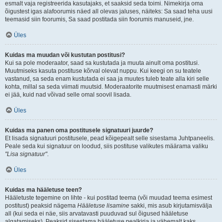
esmalt vaja registreerida kasutajaks, et saaksid seda toimi. Nimekirja oma
õigustest igas alafoorumis näed all olevas jaluses, näiteks: Sa saad teha uusi
teemasid siin foorumis, Sa saad postitada siin foorumis manuseid, jne.
Üles
Kuidas ma muudan või kustutan postitusi?
Kui sa pole moderaator, saad sa kustutada ja muuta ainult oma postitusi.
Muutmiseks kasuta postituse kõrval olevat nuppu. Kui keegi on su teatele
vastanud, sa seda enam kustutada ei saa ja muutes tuleb teate alla kiri selle
kohta, millal sa seda viimati muutsid. Moderaatorite muutmisest enamasti märki
ei jää, kuid nad võivad selle omal soovil lisada.
Üles
Kuidas ma panen oma postitusele signatuuri juurde?
Et lisada signatuuri postitusele, pead kõigepealt selle sisestama Juhtpaneelis.
Peale seda kui signatuur on loodud, siis postituse valikutes määrama valiku
"Lisa signatuur"
.
Üles
Kuidas ma hääletuse teen?
Hääletuste tegemine on lihte - kui postitad teema (või muudad teema esimest
postitust) peaksid nägema
Hääletuse lisamine
sakki, mis asub kirjutamisvälja
all (kui seda ei näe, siis arvatavasti puuduvad sul õigused hääletuse
algatamiseks). Peaksid sisestama hääletuse pealkirja ja vähemalt kaks