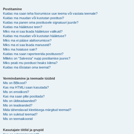
Postitamine
Kuidas ma saan teha foorumisse uue teema või vastata teemale?
Kuidas ma muudan või kustutan postitusi?
Kuidas ma panen oma postitusele signatuuri juurde?
Kuidas ma hääletuse teen?
Miks ma ei saa lisada hääletuse valikuid?
Kuidas ma muudan või kustutan hääletuse?
Miks ma ei pääse alafoorumisse?
Miks ma ei saa lisada manuseid?
Miks ma hoiatuse sain?
Kuidas ma saan raporteerida postitusest?
Milleks on “Salvesta” nupp postitamise juures?
Miks peab mu postitust heaks kiitma?
Kuidas ma tõstatan oma teemat?
Vormindamine ja teemade tüübid
Mis on BBkood?
Kas ma HTMLi saan kasutada?
Mis on emotikoni?
Kas ma saan pilte postitada?
Mis on üldteadaanded?
Mis on teadeanded?
Mida tähendavad kleebisega märgitud teemad?
Mis on suletud teemad?
Mis on teemaikoonid
Kasutajate tiitlid ja grupid