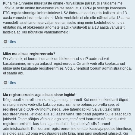
Kuna me tunneme muret laste online - turvalisuse pärast, siis täidame me
1998.a. laste online turvalisuse kaitse seadust. COPPA ja sellega kaasneva
FTC regulatsiooniga kehtestatakse USA föderaalseadus, mis kaitseb alla 13
aasta vanuste laste privaatsust. Meie veebileht ei ole ette nähtud alla 13 aasta
vanustelt lastelt andmete väljameelitamiseks ning meie kodulehed on üles
ehitatud nii, et blokeerida andmete teadlik vastuvõtt alla 13 aasta vanustelt
lastelt alati, kui nõutakse vanusandmeid.
Üles
Miks ma ei saa registreeruda?
On võimalik, et foorumi omanik on blokeerinud su IP aadressi või
kasutajanime, millega üritasid registreeruda. Omanik võib olla keelustanud
üldse uute kasutajate registreerimise. Võta ühendust foorum administraatoriga,
et saada abi.
Üles
Ma registreerusin, aga ei saa sisse logida!
Kõigepealt kontrolli oma kasutajanime ja parooli. Kui need on kindlasti õiged,
siis järgmiseks võib-olla kaks põhjust. Esimene põhjus võib-olla see, et
registreerusid COPPA tingimustega. See tähendab kui Sa vajutasid linki
registreerumisel, et oled alla 13. aasta vana, siis pead järgima Sulle saadetuid
juhiseid. Teine põhjus võib olla aga see, et mõned foorumid nõuavad uutelt
registreerumistelt, kas kasutajalt endalt e-kirja teel või siis foorumi
administraatorilt. Kui foorumi registreerumine on läbi kasutaja poolse kinnituse,
siis oled saanud oma e-postiaadressile kirja, ning järgi sealseid juhiseid. Kui