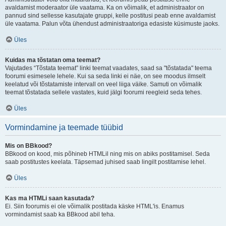
avaldamist moderaator üle vaatama. Ka on võimalik, et administraator on
pannud sind sellesse kasutajate gruppi, kelle postitusi peab enne avaldamist
üle vaatama. Palun võta ühendust administraatoriga edasiste küsimuste jaoks.
Üles
Kuidas ma tõstatan oma teemat?
Vajutades “Tõstata teemat” linki teemat vaadates, saad sa "tõstatada" teema
foorumi esimesele lehele. Kui sa seda linki ei näe, on see moodus ilmselt
keelatud või tõstatamiste intervall on veel liiga väike. Samuti on võimalik
teemat tõstatada sellele vastates, kuid jälgi foorumi reegleid seda tehes.
Üles
Vormindamine ja teemade tüübid
Mis on BBkood?
BBkood on kood, mis põhineb HTMLil ning mis on abiks postitamisel. Seda
saab postitustes keelata. Täpsemad juhised saab lingilt postitamise lehel.
Üles
Kas ma HTMLi saan kasutada?
Ei. Siin foorumis ei ole võimalik postitada käske HTML'is. Enamus
vormindamist saab ka BBkood abil teha.