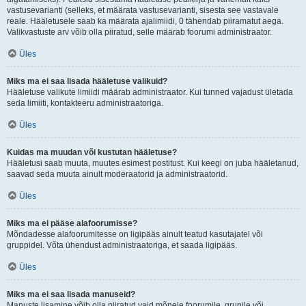
vastusevarianti (selleks, et määrata vastusevarianti, sisesta see vastavale
reale. Hääletusele saab ka määrata ajalimiidi, 0 tähendab piiramatut aega.
Valikvastuste arv võib olla piiratud, selle määrab foorumi administraator.
Üles
Miks ma ei saa lisada hääletuse valikuid?
Hääletuse valikute limiidi määrab administraator. Kui tunned vajadust ületada
seda limiiti, kontakteeru administraatoriga.
Üles
Kuidas ma muudan või kustutan hääletuse?
Hääletusi saab muuta, muutes esimest postitust. Kui keegi on juba hääletanud,
saavad seda muuta ainult moderaatorid ja administraatorid.
Üles
Miks ma ei pääse alafoorumisse?
Mõndadesse alafoorumitesse on ligipääs ainult teatud kasutajatel või
gruppidel. Võta ühendust administraatoriga, et saada ligipääs.
Üles
Miks ma ei saa lisada manuseid?
Manuste lisamine võib olla piiratud vaid mõnele foorumile, grupile või