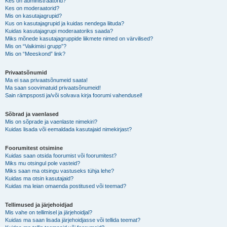
Kes on administraatorid?
Kes on moderaatorid?
Mis on kasutajagrupid?
Kus on kasutajagrupid ja kuidas nendega liituda?
Kuidas kasutajagrupi moderaatoriks saada?
Miks mõnede kasutajagruppide liikmete nimed on värvilised?
Mis on “Vaikimisi grupp”?
Mis on “Meeskond” link?
Privaatsõnumid
Ma ei saa privaatsõnumeid saata!
Ma saan soovimatuid privaatsõnumeid!
Sain rämpsposti ja/või solvava kirja foorumi vahendusel!
Sõbrad ja vaenlased
Mis on sõprade ja vaenlaste nimekiri?
Kuidas lisada või eemaldada kasutajaid nimekirjast?
Foorumitest otsimine
Kuidas saan otsida foorumist või foorumitest?
Miks mu otsingul pole vasteid?
Miks saan ma otsingu vastuseks tühja lehe?
Kuidas ma otsin kasutajaid?
Kuidas ma leian omaenda postitused või teemad?
Tellimused ja järjehoidjad
Mis vahe on tellimisel ja järjehoidjal?
Kuidas ma saan lisada järjehoidjasse või tellida teemat?