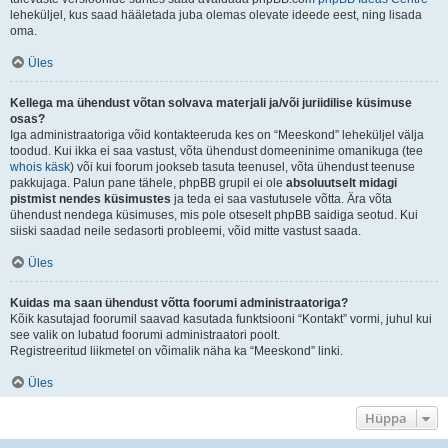
leheküljel, kus saad hääletada juba olemas olevate ideede eest, ning lisada
oma.
Üles
Kellega ma ühendust võtan solvava materjali ja/või juriidilise küsimuse
osas?
Iga administraatoriga võid kontakteeruda kes on “Meeskond” leheküljel välja
toodud. Kui ikka ei saa vastust, võta ühendust domeeninime omanikuga (tee
whois käsk
) või kui foorum jookseb tasuta teenusel, võta ühendust teenuse
pakkujaga. Palun pane tähele, phpBB grupil ei ole
absoluutselt midagi
pistmist nendes küsimustes
ja teda ei saa vastutusele võtta. Ära võta
ühendust nendega küsimuses, mis pole otseselt phpBB saidiga seotud. Kui
siiski saadad neile sedasorti probleemi, võid mitte vastust saada.
Üles
Kuidas ma saan ühendust võtta foorumi administraatoriga?
Kõik kasutajad foorumil saavad kasutada funktsiooni “Kontakt” vormi, juhul kui
see valik on lubatud foorumi administraatori poolt.
Registreeritud liikmetel on võimalik näha ka “Meeskond” linki.
Üles
Hüppa