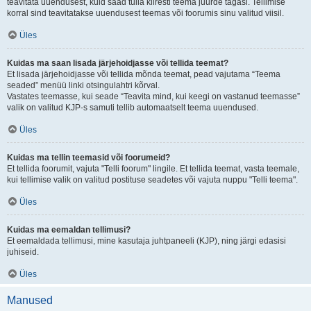
teavitata uuendusest, kuid saad tulla kiiresti teema juurde tagasi. Tellimise
korral sind teavitatakse uuendusest teemas või foorumis sinu valitud viisil.
Üles
Kuidas ma saan lisada järjehoidjasse või tellida teemat?
Et lisada järjehoidjasse või tellida mõnda teemat, pead vajutama “Teema
seaded” menüü linki otsingulahtri kõrval.
Vastates teemasse, kui seade “Teavita mind, kui keegi on vastanud teemasse”
valik on valitud KJP-s samuti tellib automaatselt teema uuendused.
Üles
Kuidas ma tellin teemasid või foorumeid?
Et tellida foorumit, vajuta "Telli foorum" lingile. Et tellida teemat, vasta teemale,
kui tellimise valik on valitud postituse seadetes või vajuta nuppu "Telli teema".
Üles
Kuidas ma eemaldan tellimusi?
Et eemaldada tellimusi, mine kasutaja juhtpaneeli (KJP), ning järgi edasisi
juhiseid.
Üles
Manused