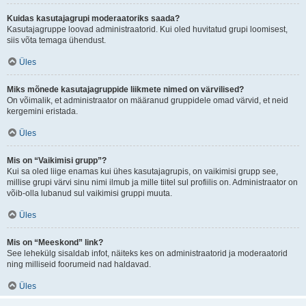
Kuidas kasutajagrupi moderaatoriks saada?
Kasutajagruppe loovad administraatorid. Kui oled huvitatud grupi loomisest,
siis võta temaga ühendust.
Üles
Miks mõnede kasutajagruppide liikmete nimed on värvilised?
On võimalik, et administraator on määranud gruppidele omad värvid, et neid
kergemini eristada.
Üles
Mis on “Vaikimisi grupp”?
Kui sa oled liige enamas kui ühes kasutajagrupis, on vaikimisi grupp see,
millise grupi värvi sinu nimi ilmub ja mille tiitel sul profiilis on. Administraator on
võib-olla lubanud sul vaikimisi gruppi muuta.
Üles
Mis on “Meeskond” link?
See lehekülg sisaldab infot, näiteks kes on administraatorid ja moderaatorid
ning milliseid foorumeid nad haldavad.
Üles