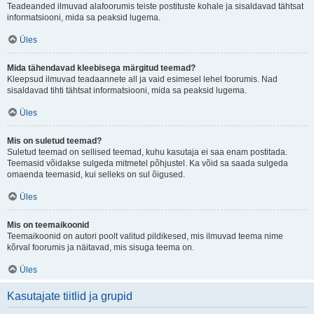
Teadeanded ilmuvad alafoorumis teiste postituste kohale ja sisaldavad tähtsat
informatsiooni, mida sa peaksid lugema.
Üles
Mida tähendavad kleebisega märgitud teemad?
Kleepsud ilmuvad teadaannete all ja vaid esimesel lehel foorumis. Nad
sisaldavad tihti tähtsat informatsiooni, mida sa peaksid lugema.
Üles
Mis on suletud teemad?
Suletud teemad on sellised teemad, kuhu kasutaja ei saa enam postitada.
Teemasid võidakse sulgeda mitmetel põhjustel. Ka võid sa saada sulgeda
omaenda teemasid, kui selleks on sul õigused.
Üles
Mis on teemaikoonid
Teemaikoonid on autori poolt valitud pildikesed, mis ilmuvad teema nime
kõrval foorumis ja näitavad, mis sisuga teema on.
Üles
Kasutajate tiitlid ja grupid