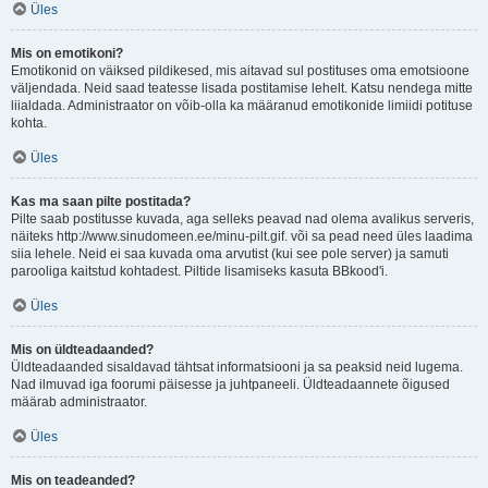
Üles
Mis on emotikoni?
Emotikonid on väiksed pildikesed, mis aitavad sul postituses oma emotsioone
väljendada. Neid saad teatesse lisada postitamise lehelt. Katsu nendega mitte
liialdada. Administraator on võib-olla ka määranud emotikonide limiidi potituse
kohta.
Üles
Kas ma saan pilte postitada?
Pilte saab postitusse kuvada, aga selleks peavad nad olema avalikus serveris,
näiteks http://www.sinudomeen.ee/minu-pilt.gif. või sa pead need üles laadima
siia lehele. Neid ei saa kuvada oma arvutist (kui see pole server) ja samuti
parooliga kaitstud kohtadest. Piltide lisamiseks kasuta BBkood'i.
Üles
Mis on üldteadaanded?
Üldteadaanded sisaldavad tähtsat informatsiooni ja sa peaksid neid lugema.
Nad ilmuvad iga foorumi päisesse ja juhtpaneeli. Üldteadaannete õigused
määrab administraator.
Üles
Mis on teadeanded?