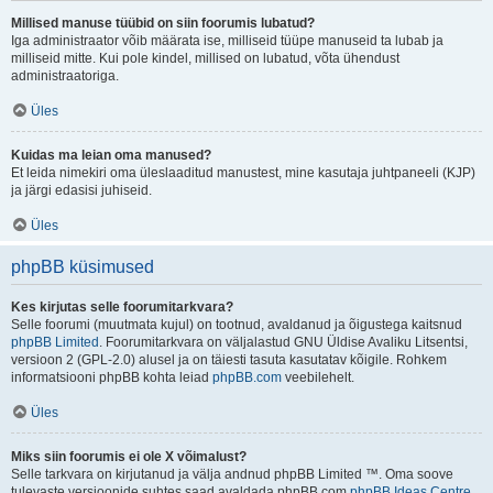
Millised manuse tüübid on siin foorumis lubatud?
Iga administraator võib määrata ise, milliseid tüüpe manuseid ta lubab ja
milliseid mitte. Kui pole kindel, millised on lubatud, võta ühendust
administraatoriga.
Üles
Kuidas ma leian oma manused?
Et leida nimekiri oma üleslaaditud manustest, mine kasutaja juhtpaneeli (KJP)
ja järgi edasisi juhiseid.
Üles
phpBB küsimused
Kes kirjutas selle foorumitarkvara?
Selle foorumi (muutmata kujul) on tootnud, avaldanud ja õigustega kaitsnud
phpBB Limited
. Foorumitarkvara on väljalastud GNU Üldise Avaliku Litsentsi,
versioon 2 (GPL-2.0) alusel ja on täiesti tasuta kasutatav kõigile. Rohkem
informatsiooni phpBB kohta leiad
phpBB.com
veebilehelt.
Üles
Miks siin foorumis ei ole X võimalust?
Selle tarkvara on kirjutanud ja välja andnud phpBB Limited ™. Oma soove
tulevaste versioonide suhtes saad avaldada phpBB.com
phpBB Ideas Centre