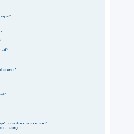
kirjast?
t?
?
eemad?
lida teemat?
tud?
ja/või juriidilise küsimuse osas?
inistraatoriga?