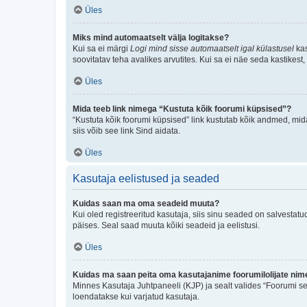
Üles
Miks mind automaatselt välja logitakse?
Kui sa ei märgi
Logi mind sisse automaatselt igal külastusel
kas
soovitatav teha avalikes arvutites. Kui sa ei näe seda kastikest
Üles
Mida teeb link nimega “Kustuta kõik foorumi küpsised”?
“Kustuta kõik foorumi küpsised” link kustutab kõik andmed, mid
siis võib see link Sind aidata.
Üles
Kasutaja eelistused ja seaded
Kuidas saan ma oma seadeid muuta?
Kui oled registreeritud kasutaja, siis sinu seaded on salvestat
päises. Seal saad muuta kõiki seadeid ja eelistusi.
Üles
Kuidas ma saan peita oma kasutajanime foorumilolijate nime
Minnes Kasutaja Juhtpaneeli (KJP) ja sealt valides “Foorumi se
loendatakse kui varjatud kasutaja.