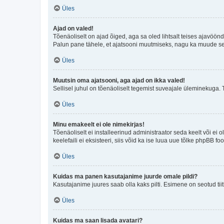
Üles
Ajad on valed!
Tõenäoliselt on ajad õiged, aga sa oled lihtsalt teises ajavöö
Palun pane tähele, et ajatsooni muutmiseks, nagu ka muude sead
Üles
Muutsin oma ajatsooni, aga ajad on ikka valed!
Sellisel juhul on tõenäoliselt tegemist suveajale üleminekuga. 
Üles
Minu emakeelt ei ole nimekirjas!
Tõenäoliselt ei installeerinud administraator seda keelt või ei 
keelefaili ei eksisteeri, siis võid ka ise luua uue tõlke phpBB 
Üles
Kuidas ma panen kasutajanime juurde omale pildi?
Kasutajanime juures saab olla kaks pilti. Esimene on seotud tii
Üles
Kuidas ma saan lisada avatari?