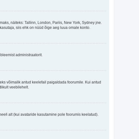
maks, näiteks: Tallinn, London, Pariis, New York, Sydney jne.
kasutaja, siis ehk on nüüd õige aeg luua omale konto.
bleemist administraatorit.
oleks võimalik antud keelefail paigaldada foorumile. Kui antud
ikult veebilehelt.
neel
i alt (kui avataride kasutamine pole foorumis keelatud).