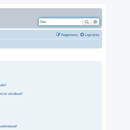
Otsi
Täiendatud otsing
Registreeru
Logi sisse
tuda?
?
d on värvilised?
i vahendusel!