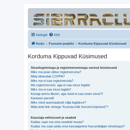
Kiirlingid
KKK
Kodu
Foorumi pealeht
Korduma Kippuvad Küsimused
Korduma Kippuvad Küsimused
Sisselogimisega ja registreerumisega seotud küsimused
Miks ma pean üldse registreeruma?
Mida tähendab COPPA?
Miks ma ei saa registreeruda?
Ma registreerusin, aga ei saa sisse logida!
Miks ma ei saa sisse logida?
Kunagi ammu liitusin, aga nüüd ei saa enam sisse?!
Kaotasin parooli!
Miks mind automaatselt välja logitakse?
Mida teeb link nimega “Kustuta kõik foorumi küpsised”?
Kasutaja eelistused ja seaded
Kuidas saan ma oma seadeid muuta?
Kuidas ma saan peita oma kasutajanime foorumilolijate nimekirjast?