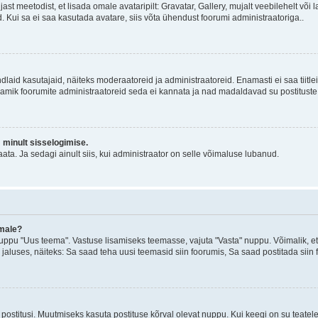
jast meetodist, et lisada omale avataripilt: Gravatar, Gallery, mujalt veebilehelt võ
d. Kui sa ei saa kasutada avatare, siis võta ühendust foorumi administraatoriga..
d kindlaid kasutajaid, näiteks moderaatoreid ja administraatoreid. Enamasti ei saa tii
. Enamik foorumite administraatoreid seda ei kannata ja nad madaldavad su postituste
m minult sisselogimise.
ata. Ja sedagi ainult siis, kui administraator on selle võimaluse lubanud.
emale?
ppu "Uus teema". Vastuse lisamiseks teemasse, vajuta "Vasta" nuppu. Võimalik, et s
 jaluses, näiteks: Sa saad teha uusi teemasid siin foorumis, Sa saad postitada siin
postitusi. Muutmiseks kasuta postituse kõrval olevat nuppu. Kui keegi on su teate