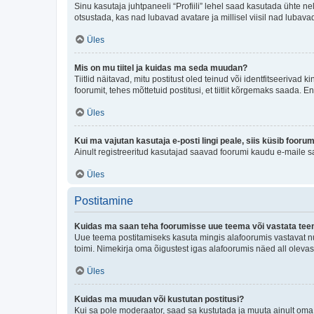
Sinu kasutaja juhtpaneeli “Profiili” lehel saad kasutada ühte nel
otsustada, kas nad lubavad avatare ja millisel viisil nad lubava
Üles
Mis on mu tiitel ja kuidas ma seda muudan?
Tiitlid näitavad, mitu postitust oled teinud või identfitseeriva
foorumit, tehes mõttetuid postitusi, et tiitlit kõrgemaks saada
Üles
Kui ma vajutan kasutaja e-posti lingi peale, siis küsib fooru
Ainult registreeritud kasutajad saavad foorumi kaudu e-maile sa
Üles
Postitamine
Kuidas ma saan teha foorumisse uue teema või vastata te
Uue teema postitamiseks kasuta mingis alafoorumis vastavat nu
toimi. Nimekirja oma õigustest igas alafoorumis näed all olevas
Üles
Kuidas ma muudan või kustutan postitusi?
Kui sa pole moderaator, saad sa kustutada ja muuta ainult oma 