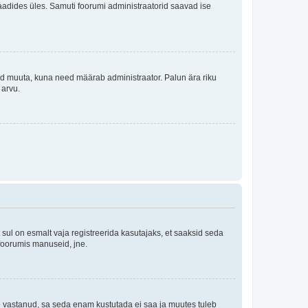
i laadides üles. Samuti foorumi administraatorid saavad ise
tleid muuta, kuna need määrab administraator. Palun ära riku
 arvu.
ul on esmalt vaja registreerida kasutajaks, et saaksid seda
 foorumis manuseid, jne.
le vastanud, sa seda enam kustutada ei saa ja muutes tuleb