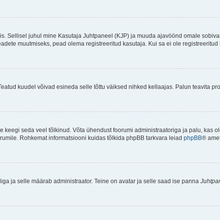
ndis. Sellisel juhul mine Kasutaja Juhtpaneel (KJP) ja muuda ajavöönd omale sobiva
ete muutmiseks, pead olema registreeritud kasutaja. Kui sa ei ole registreeritud 
Teatud kuudel võivad esineda selle tõttu väiksed nihked kellaajas. Palun teavita pro
ole keegi seda veel tõlkinud. Võta ühendust foorumi administraatoriga ja palu, kas 
foorumile. Rohkemat informatsiooni kuidas tõlkida phpBB tarkvara leiad
phpBB
® ametl
tliga ja selle määrab administraator. Teine on avatar ja selle saad ise panna
Juhtpa