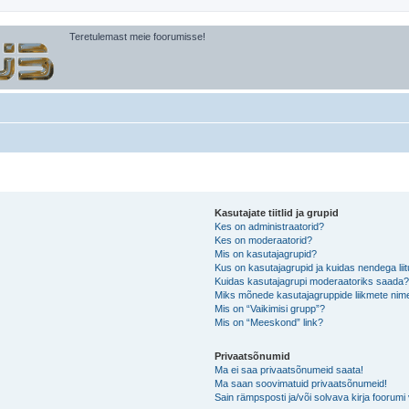
Teretulemast meie foorumisse!
Kasutajate tiitlid ja grupid
Kes on administraatorid?
Kes on moderaatorid?
Mis on kasutajagrupid?
Kus on kasutajagrupid ja kuidas nendega lii
Kuidas kasutajagrupi moderaatoriks saada
Miks mõnede kasutajagruppide liikmete nime
Mis on “Vaikimisi grupp”?
Mis on “Meeskond” link?
Privaatsõnumid
Ma ei saa privaatsõnumeid saata!
Ma saan soovimatuid privaatsõnumeid!
Sain rämpsposti ja/või solvava kirja foorum