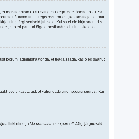
ee, et registreerusid COPPA tingimustega. See tähendab kui Sa
oorumid nõuavad uutelt registreerumistelt, kas kasutajalt endalt
rja, ning järgi sealseid juhiseid. Kui sa ei ole kirja saanud siis
kindel, et oled pannud õige e-postiaadressi, ning ikka ei ole
ndust foorumi administraatoriga, et teada saada, kas oled saanud
baaktiivseid kasutajaid, et vähendada andmebaasi suurust. Kui
ajuta linki nimega
Ma unustasin oma parooli
. Jälgi järgnevaid