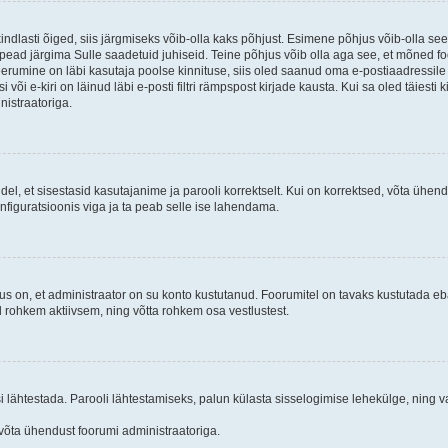
kindlasti õiged, siis järgmiseks võib-olla kaks põhjust. Esimene põhjus võib-olla s
iis pead järgima Sulle saadetuid juhiseid. Teine põhjus võib olla aga see, et mõned f
treerumine on läbi kasutaja poolse kinnituse, siis oled saanud oma e-postiaadressile ki
või e-kiri on läinud läbi e-posti filtri rämpspost kirjade kausta. Kui sa oled täiesti 
nistraatoriga.
ndel, et sisestasid kasutajanime ja parooli korrektselt. Kui on korrektsed, võta ühe
nfiguratsioonis viga ja ta peab selle ise lahendama.
us on, et administraator on su konto kustutanud. Foorumitel on tavaks kustutada e
al rohkem aktiivsem, ning võtta rohkem osa vestlustest.
si lähtestada. Parooli lähtestamiseks, palun külasta sisselogimise lehekülge, ning v
un võta ühendust foorumi administraatoriga.