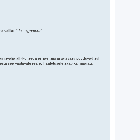
ama valiku
"Lisa signatuur"
.
amisvälja all (kui seda ei näe, siis arvatavasti puuduvad sul
isesta see vastavale reale. Hääletusele saab ka määrata