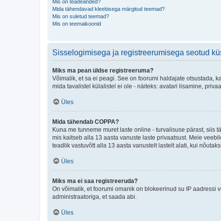
Mis on teadeanded?
Mida tähendavad kleebisega märgitud teemad?
Mis on suletud teemad?
Mis on teemaikoonid
Sisselogimisega ja registreerumisega seotud k
Miks ma pean üldse registreeruma?
Võimalik, et sa ei peagi. See on foorumi haldajate otsustada, k
mida tavalistel külalistel ei ole - näiteks: avatari lisamine, p
Üles
Mida tähendab COPPA?
Kuna me tunneme muret laste online - turvalisuse pärast, siis
mis kaitseb alla 13 aasta vanuste laste privaatsust. Meie veebi
teadlik vastuvõtt alla 13 aasta vanustelt lastelt alati, kui nõut
Üles
Miks ma ei saa registreeruda?
On võimalik, et foorumi omanik on blokeerinud su IP aadressi v
administraatoriga, et saada abi.
Üles