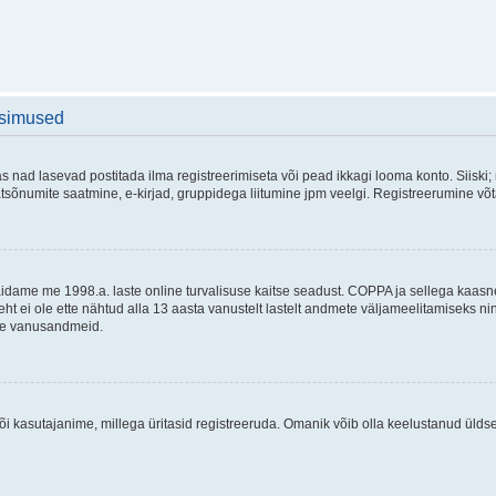
üsimused
as nad lasevad postitada ilma registreerimiseta või pead ikkagi looma konto. Siiski;
rivaatsõnumite saatmine, e-kirjad, gruppidega liitumine jpm veelgi. Registreerumine 
 täidame me 1998.a. laste online turvalisuse kaitse seadust. COPPA ja sellega kaa
leht ei ole ette nähtud alla 13 aasta vanustelt lastelt andmete väljameelitamiseks 
akse vanusandmeid.
õi kasutajanime, millega üritasid registreeruda. Omanik võib olla keelustanud ülds