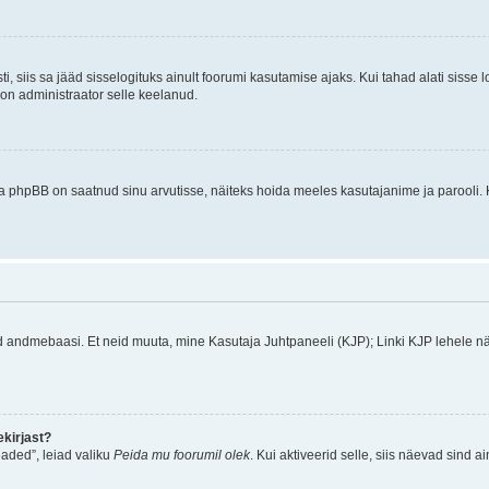
ti, siis sa jääd sisselogituks ainult foorumi kasutamise ajaks. Kui tahad alati sisse 
, on administraator selle keelanud.
a phpBB on saatnud sinu arvutisse, näiteks hoida meeles kasutajanime ja parooli. 
ud andmebaasi. Et neid muuta, mine Kasutaja Juhtpaneeli (KJP); Linki KJP lehele nä
kirjast?
aded”, leiad valiku
Peida mu foorumil olek
. Kui aktiveerid selle, siis näevad sind a