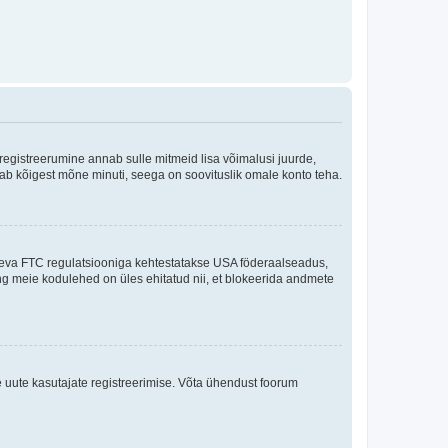
 registreerumine annab sulle mitmeid lisa võimalusi juurde,
võtab kõigest mõne minuti, seega on soovituslik omale konto teha.
sneva FTC regulatsiooniga kehtestatakse USA föderaalseadus,
ning meie kodulehed on üles ehitatud nii, et blokeerida andmete
e uute kasutajate registreerimise. Võta ühendust foorum