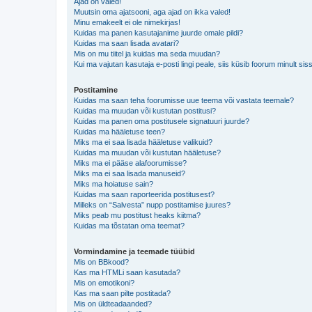
Ajad on valed!
Muutsin oma ajatsooni, aga ajad on ikka valed!
Minu emakeelt ei ole nimekirjas!
Kuidas ma panen kasutajanime juurde omale pildi?
Kuidas ma saan lisada avatari?
Mis on mu tiitel ja kuidas ma seda muudan?
Kui ma vajutan kasutaja e-posti lingi peale, siis küsib foorum minult sis
Postitamine
Kuidas ma saan teha foorumisse uue teema või vastata teemale?
Kuidas ma muudan või kustutan postitusi?
Kuidas ma panen oma postitusele signatuuri juurde?
Kuidas ma hääletuse teen?
Miks ma ei saa lisada hääletuse valikuid?
Kuidas ma muudan või kustutan hääletuse?
Miks ma ei pääse alafoorumisse?
Miks ma ei saa lisada manuseid?
Miks ma hoiatuse sain?
Kuidas ma saan raporteerida postitusest?
Milleks on “Salvesta” nupp postitamise juures?
Miks peab mu postitust heaks kiitma?
Kuidas ma tõstatan oma teemat?
Vormindamine ja teemade tüübid
Mis on BBkood?
Kas ma HTMLi saan kasutada?
Mis on emotikoni?
Kas ma saan pilte postitada?
Mis on üldteadaanded?