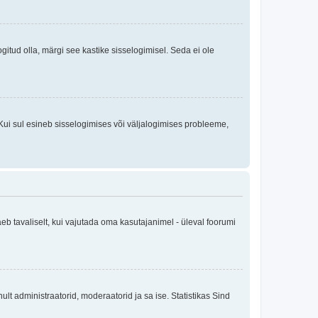
logitud olla, märgi see kastike sisselogimisel. Seda ei ole
Kui sul esineb sisselogimises või väljalogimises probleeme,
eb tavaliselt, kui vajutada oma kasutajanimel - üleval foorumi
inult administraatorid, moderaatorid ja sa ise. Statistikas Sind