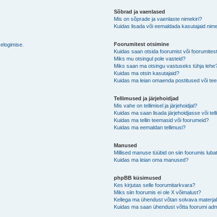
Sõbrad ja vaenlased
Mis on sõprade ja vaenlaste nimekiri?
Kuidas lisada või eemaldada kasutajaid nime
Foorumitest otsimine
selogimise.
Kuidas saan otsida foorumist või foorumites
Miks mu otsingul pole vasteid?
Miks saan ma otsingu vastuseks tühja lehe
Kuidas ma otsin kasutajaid?
Kuidas ma leian omaenda postitused või t
Tellimused ja järjehoidjad
Mis vahe on tellimisel ja järjehoidjal?
Kuidas ma saan lisada järjehoidjasse või tel
Kuidas ma tellin teemasid või foorumeid?
Kuidas ma eemaldan tellimusi?
Manused
Millised manuse tüübid on siin foorumis luba
Kuidas ma leian oma manused?
phpBB küsimused
Kes kirjutas selle foorumitarkvara?
Miks siin foorumis ei ole X võimalust?
Kellega ma ühendust võtan solvava materjali 
Kuidas ma saan ühendust võtta foorumi adm