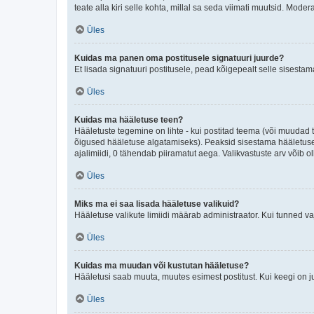
teate alla kiri selle kohta, millal sa seda viimati muutsid. Mode
Üles
Kuidas ma panen oma postitusele signatuuri juurde?
Et lisada signatuuri postitusele, pead kõigepealt selle sisesta
Üles
Kuidas ma hääletuse teen?
Hääletuste tegemine on lihte - kui postitad teema (või muuda
õigused hääletuse algatamiseks). Peaksid sisestama hääletuse p
ajalimiidi, 0 tähendab piiramatut aega. Valikvastuste arv võib ol
Üles
Miks ma ei saa lisada hääletuse valikuid?
Hääletuse valikute limiidi määrab administraator. Kui tunned vaj
Üles
Kuidas ma muudan või kustutan hääletuse?
Hääletusi saab muuta, muutes esimest postitust. Kui keegi on 
Üles