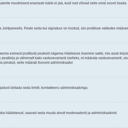
raatorite muutmisest enamasti märki ei jää, kuid nad võivad selle omal soovil lisada.
ma Juhtpaneelis. Peale seda kui signatuur on loodud, siis postituse valikutes määr
d teema esimest postitust) peaksid nägema
Hääletuse lisamine
sakki, mis asub kirjut
ealkirja ja vähemalt kaks vastusevarianti (selleks, et määrata vastusevarianti, s
la piiratud, selle määrab foorumi administraator.
adust ületada seda limiiti, kontakteeru administraatoriga.
juba hääletanud, saavad seda muuta ainult moderaatorid ja administraatorid.