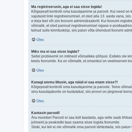
Ma registreerusin, aga ei saa sisse logida!
Kõigepealt kontrolli oma kasutajanime ja parooli. Kui need on 
vajutasid linki registreerumisel, et oled alla 13. aasta vana, s
e-kirja teel või siis foorumi administraatorilt. Kui foorumi regis
võimalik, et oled pannud registreerumisel vigase e-postiaadressi 
tulnud sulle kinnituskirja, siis palun võta ühendust foorumi admi
Üles
Miks ma ei saa sisse logida?
Sellel probleemil on mitmeid võimalikke põhjusi. Esiteks ole ki
keelu foorumile. Ka on võimalik, et omanikul on veebiserveri ko
Üles
Kunagi ammu liitusin, aga nüüd ei saa enam sisse?!
Kõigepealt kontrolli oma kasutajanime ja paroole. Teine võimal
sinu kasutajakonto on kustutatud, siis proovi on järgneval korr
Üles
Kaotasin parooli!
Ära muretse! Parooli ei saa küll taastada, aga selle saab lihtsa
juhiseid ja peaksidki taas saama sisse logida foorumile.
Siiski, kui teil ei ole võimalik oma parooli lähtestada, siis pal