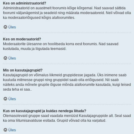
Kes on administraatorid?
Administraatorid on auastmelt foorumis kõige kõrgemal. Nad saavad sättida
foorumi väljanägemist ja seadeid ning määrata moderaatoreid. Neil võivad olla
ka moderaatoriõigused kõigis alafoorumites.
Üles
Kes on moderaatorid?
Moderaatorite ülesanne on hoolitseda korra eest foorumis. Nad saavad
kustutada, muuta ja liigutada teemasid.
Üles
Mis on kasutajagrupid?
Kasutajagrupid on võimalus liikmeid gruppidesse jagada. Üks inimene saab
kuuluda mitmesse gruppi ning gruppidel saab olla eriõiguseid. Nii saab
näiteks anda mõnele grupile õiguse mõnda alafoorumite kasutada, kuigi teised
seda teha ei saa..
Üles
Kus on kasutajagrupid ja kuidas nendega liituda?
Olemasolevaid gruppe saad vaadata menüüst Kasutajagruppide alt. Seal saad
ka oma liitumisavalduse esitada. Grupid võivad olla ka varjatud.
Üles