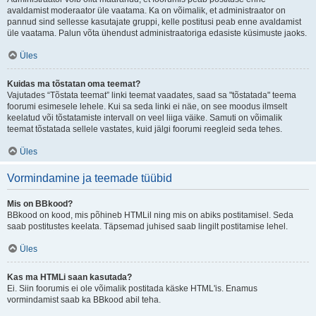
avaldamist moderaator üle vaatama. Ka on võimalik, et administraator on
pannud sind sellesse kasutajate gruppi, kelle postitusi peab enne avaldamist
üle vaatama. Palun võta ühendust administraatoriga edasiste küsimuste jaoks.
Üles
Kuidas ma tõstatan oma teemat?
Vajutades “Tõstata teemat” linki teemat vaadates, saad sa "tõstatada" teema
foorumi esimesele lehele. Kui sa seda linki ei näe, on see moodus ilmselt
keelatud või tõstatamiste intervall on veel liiga väike. Samuti on võimalik
teemat tõstatada sellele vastates, kuid jälgi foorumi reegleid seda tehes.
Üles
Vormindamine ja teemade tüübid
Mis on BBkood?
BBkood on kood, mis põhineb HTMLil ning mis on abiks postitamisel. Seda
saab postitustes keelata. Täpsemad juhised saab lingilt postitamise lehel.
Üles
Kas ma HTMLi saan kasutada?
Ei. Siin foorumis ei ole võimalik postitada käske HTML'is. Enamus
vormindamist saab ka BBkood abil teha.