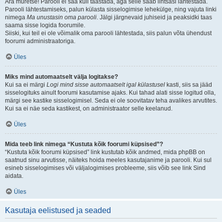
Ära muretse! Parooli ei saa küll taastada, aga selle saab lihtsasi lähtestada.
Parooli lähtestamiseks, palun külasta sisselogimise lehekülge, ning vajuta linki
nimega
Ma unustasin oma parooli
. Jälgi järgnevaid juhiseid ja peaksidki taas
saama sisse logida foorumile.
Siiski, kui teil ei ole võimalik oma parooli lähtestada, siis palun võta ühendust
foorumi administraatoriga.
Üles
Miks mind automaatselt välja logitakse?
Kui sa ei märgi
Logi mind sisse automaatselt igal külastusel
kasti, siis sa jääd
sisselogituks ainult foorumi kasutamise ajaks. Kui tahad alati sisse logitud olla,
märgi see kastike sisselogimisel. Seda ei ole soovitatav teha avalikes arvutites.
Kui sa ei näe seda kastikest, on administraator selle keelanud.
Üles
Mida teeb link nimega “Kustuta kõik foorumi küpsised”?
“Kustuta kõik foorumi küpsised” link kustutab kõik andmed, mida phpBB on
saatnud sinu arvutisse, näiteks hoida meeles kasutajanime ja parooli. Kui sul
esineb sisselogimises või väljalogimises probleeme, siis võib see link Sind
aidata.
Üles
Kasutaja eelistused ja seaded