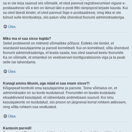
sa ei ole kirja saanud siis võimalik, et oled pannud registreerumisel vigase e-
postiaadressi või e-kiri on läinud läbi e-posti filtri rämpspost kirjade kausta. Kui
sa oled täiesti kindel, et oled pannud õige e-postiaadressi, ning ikka ei ole
tulnud sulle kinnituskirja, siis palun võta ühendust foorumi administraatoriga.
Üles
Miks ma ei saa sisse logida?
Sellel probleemil on mitmeid võimalikke põhjusi. Esiteks ole kindel, et
sisestasid kasutajanime ja parooli korrektselt. Kui on korrektsed, võta ühendust
foorumi administraatoriga, et teada saada, kas oled saanud keelu foorumile.
Ka on võimalik, et omanikul on veebiserveri konfiguratsioonis viga ja ta peab
selle ise lahendama.
Üles
Kunagi ammu liitusin, aga nüüd ei saa enam sisse?!
Kõigepealt kontrolli oma kasutajanime ja paroole. Teine võimalus on, et
administraator on su konto kustutanud. Foorumitel on tavaks kustutada
ebaaktiivseid kasutajaid, et vähendada andmebaasi suurust. Kui sinu
kasutajakonto on kustutatud, siis proovi on järgneval korral rohkem aktiivsem,
ning võtta rohkem osa vestlustest.
Üles
Kaotasin parooli!