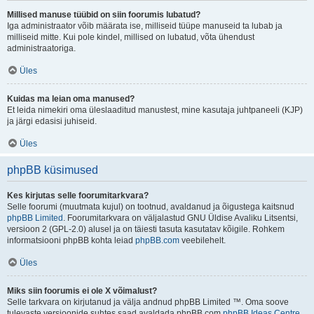
Millised manuse tüübid on siin foorumis lubatud?
Iga administraator võib määrata ise, milliseid tüüpe manuseid ta lubab ja
milliseid mitte. Kui pole kindel, millised on lubatud, võta ühendust
administraatoriga.
Üles
Kuidas ma leian oma manused?
Et leida nimekiri oma üleslaaditud manustest, mine kasutaja juhtpaneeli (KJP)
ja järgi edasisi juhiseid.
Üles
phpBB küsimused
Kes kirjutas selle foorumitarkvara?
Selle foorumi (muutmata kujul) on tootnud, avaldanud ja õigustega kaitsnud
phpBB Limited
. Foorumitarkvara on väljalastud GNU Üldise Avaliku Litsentsi,
versioon 2 (GPL-2.0) alusel ja on täiesti tasuta kasutatav kõigile. Rohkem
informatsiooni phpBB kohta leiad
phpBB.com
veebilehelt.
Üles
Miks siin foorumis ei ole X võimalust?
Selle tarkvara on kirjutanud ja välja andnud phpBB Limited ™. Oma soove
tulevaste versioonide suhtes saad avaldada phpBB.com
phpBB Ideas Centre