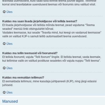
teavitata uuendusest, kuid saad tulla kiiresti teema juurde tagasi. Tellimise
korral sind teavitatakse uuendusest teemas või foorumis sinu valitud viisil.
Üles
Kuidas ma saan lisada järjehoidjasse või tellida teemat?
Et lisada järjehoidjasse või tellida mõnda teemat, pead vajutama “Teema
seaded” menüü linki otsingulahtri kõrval.
Vastates teemasse, kui seade “Teavita mind, kui keegi on vastanud teemasse”
valik on valitud KJP-s samuti tellib automaatselt teema uuendused.
Üles
Kuidas ma tellin teemasid või foorumeid?
Et tellida foorumit, vajuta "Telli foorum" lingile. Et tellida teemat, vasta teemale,
kui tellimise valik on valitud postituse seadetes või vajuta nuppu "Telli teema".
Üles
Kuidas ma eemaldan tellimusi?
Et eemaldada tellimusi, mine kasutaja juhtpaneeli (KJP), ning järgi edasisi
juhiseid.
Üles
Manused