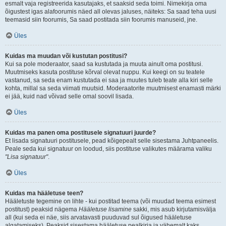
esmalt vaja registreerida kasutajaks, et saaksid seda toimi. Nimekirja oma
õigustest igas alafoorumis näed all olevas jaluses, näiteks: Sa saad teha uusi
teemasid siin foorumis, Sa saad postitada siin foorumis manuseid, jne.
Üles
Kuidas ma muudan või kustutan postitusi?
Kui sa pole moderaator, saad sa kustutada ja muuta ainult oma postitusi.
Muutmiseks kasuta postituse kõrval olevat nuppu. Kui keegi on su teatele
vastanud, sa seda enam kustutada ei saa ja muutes tuleb teate alla kiri selle
kohta, millal sa seda viimati muutsid. Moderaatorite muutmisest enamasti märki
ei jää, kuid nad võivad selle omal soovil lisada.
Üles
Kuidas ma panen oma postitusele signatuuri juurde?
Et lisada signatuuri postitusele, pead kõigepealt selle sisestama Juhtpaneelis.
Peale seda kui signatuur on loodud, siis postituse valikutes määrama valiku
"Lisa signatuur"
.
Üles
Kuidas ma hääletuse teen?
Hääletuste tegemine on lihte - kui postitad teema (või muudad teema esimest
postitust) peaksid nägema
Hääletuse lisamine
sakki, mis asub kirjutamisvälja
all (kui seda ei näe, siis arvatavasti puuduvad sul õigused hääletuse
algatamiseks). Peaksid sisestama hääletuse pealkirja ja vähemalt kaks