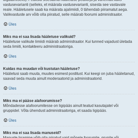
vastusevarianti (selleks, et määrata vastusevarianti, sisesta see vastavale
reale. Hääletusele saab ka määrata ajalimiidi, 0 tähendab piiramatut aega.
Valikvastuste arv võib olla piiratud, selle määrab foorumi administraator.
Üles
Miks ma ei saa lisada hääletuse valikuid?
Hääletuse valikute limiidi määrab administraator. Kui tunned vajadust ületada
seda limiiti, kontakteeru administraatoriga.
Üles
Kuidas ma muudan või kustutan hääletuse?
Hääletusi saab muuta, muutes esimest postitust. Kui keegi on juba hääletanud,
saavad seda muuta ainult moderaatorid ja administraatorid.
Üles
Miks ma ei pääse alafoorumisse?
Mõndadesse alafoorumitesse on ligipääs ainult teatud kasutajatel või
gruppidel. Võta ühendust administraatoriga, et saada ligipääs.
Üles
Miks ma ei saa lisada manuseid?
Manuste lisamine võib olla piiratud vaid mõnele foorumile, grupile või