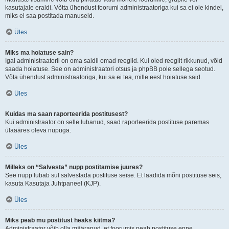
kasutajale eraldi. Võtta ühendust foorumi administraatoriga kui sa ei ole kindel,
miks ei saa postitada manuseid.
Üles
Miks ma hoiatuse sain?
Igal administraatoril on oma saidil omad reeglid. Kui oled reeglit rikkunud, võid
saada hoiatuse. See on administraatori otsus ja phpBB pole sellega seotud.
Võta ühendust administraatoriga, kui sa ei tea, mille eest hoiatuse said.
Üles
Kuidas ma saan raporteerida postitusest?
Kui administraator on selle lubanud, saad raporteerida postituse paremas
ülaääres oleva nupuga.
Üles
Milleks on “Salvesta” nupp postitamise juures?
See nupp lubab sul salvestada postituse seise. Et laadida mõni postituse seis,
kasuta Kasutaja Juhtpaneel (KJP).
Üles
Miks peab mu postitust heaks kiitma?
Administraator võib olla määranud, et foorumis peab postituse enne