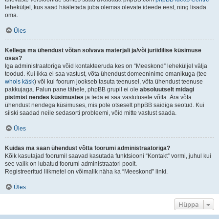
leheküljel, kus saad hääletada juba olemas olevate ideede eest, ning lisada
oma.
Üles
Kellega ma ühendust võtan solvava materjali ja/või juriidilise küsimuse
osas?
Iga administraatoriga võid kontakteeruda kes on “Meeskond” leheküljel välja
toodud. Kui ikka ei saa vastust, võta ühendust domeeninime omanikuga (tee
whois käsk
) või kui foorum jookseb tasuta teenusel, võta ühendust teenuse
pakkujaga. Palun pane tähele, phpBB grupil ei ole
absoluutselt midagi
pistmist nendes küsimustes
ja teda ei saa vastutusele võtta. Ära võta
ühendust nendega küsimuses, mis pole otseselt phpBB saidiga seotud. Kui
siiski saadad neile sedasorti probleemi, võid mitte vastust saada.
Üles
Kuidas ma saan ühendust võtta foorumi administraatoriga?
Kõik kasutajad foorumil saavad kasutada funktsiooni “Kontakt” vormi, juhul kui
see valik on lubatud foorumi administraatori poolt.
Registreeritud liikmetel on võimalik näha ka “Meeskond” linki.
Üles
Hüppa