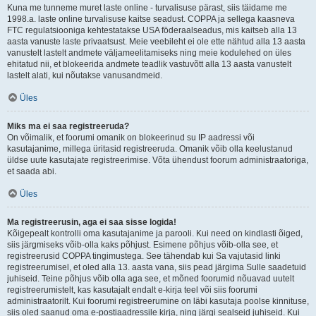
Kuna me tunneme muret laste online - turvalisuse pärast, siis täidame me
1998.a. laste online turvalisuse kaitse seadust. COPPA ja sellega kaasneva
FTC regulatsiooniga kehtestatakse USA föderaalseadus, mis kaitseb alla 13
aasta vanuste laste privaatsust. Meie veebileht ei ole ette nähtud alla 13 aasta
vanustelt lastelt andmete väljameelitamiseks ning meie kodulehed on üles
ehitatud nii, et blokeerida andmete teadlik vastuvõtt alla 13 aasta vanustelt
lastelt alati, kui nõutakse vanusandmeid.
Üles
Miks ma ei saa registreeruda?
On võimalik, et foorumi omanik on blokeerinud su IP aadressi või
kasutajanime, millega üritasid registreeruda. Omanik võib olla keelustanud
üldse uute kasutajate registreerimise. Võta ühendust foorum administraatoriga,
et saada abi.
Üles
Ma registreerusin, aga ei saa sisse logida!
Kõigepealt kontrolli oma kasutajanime ja parooli. Kui need on kindlasti õiged,
siis järgmiseks võib-olla kaks põhjust. Esimene põhjus võib-olla see, et
registreerusid COPPA tingimustega. See tähendab kui Sa vajutasid linki
registreerumisel, et oled alla 13. aasta vana, siis pead järgima Sulle saadetuid
juhiseid. Teine põhjus võib olla aga see, et mõned foorumid nõuavad uutelt
registreerumistelt, kas kasutajalt endalt e-kirja teel või siis foorumi
administraatorilt. Kui foorumi registreerumine on läbi kasutaja poolse kinnituse,
siis oled saanud oma e-postiaadressile kirja, ning järgi sealseid juhiseid. Kui