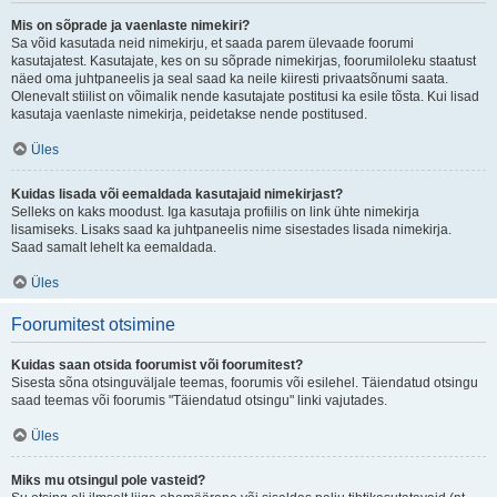
Mis on sõprade ja vaenlaste nimekiri?
Sa võid kasutada neid nimekirju, et saada parem ülevaade foorumi
kasutajatest. Kasutajate, kes on su sõprade nimekirjas, foorumiloleku staatust
näed oma juhtpaneelis ja seal saad ka neile kiiresti privaatsõnumi saata.
Olenevalt stiilist on võimalik nende kasutajate postitusi ka esile tõsta. Kui lisad
kasutaja vaenlaste nimekirja, peidetakse nende postitused.
Üles
Kuidas lisada või eemaldada kasutajaid nimekirjast?
Selleks on kaks moodust. Iga kasutaja profiilis on link ühte nimekirja
lisamiseks. Lisaks saad ka juhtpaneelis nime sisestades lisada nimekirja.
Saad samalt lehelt ka eemaldada.
Üles
Foorumitest otsimine
Kuidas saan otsida foorumist või foorumitest?
Sisesta sõna otsinguväljale teemas, foorumis või esilehel. Täiendatud otsingu
saad teemas või foorumis "Täiendatud otsingu" linki vajutades.
Üles
Miks mu otsingul pole vasteid?