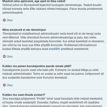
Muutsin oma ajatsooni, aga ajad on ikka valed!
Sellisel juhul on tõenäoliselt tegemist suveajale üleminekuga. Teatud kuudel
võivad esineda selle tõttu väiksed nihked kellaajas. Palun teavita probleemist
administraatorit.
Üles
Minu emakeelt ei ole nimekirjas!
Tõenäoliselt ei installeerinud administraator seda keelt või ei ole keegi seda
veel tõlkinud. Võta ühendust foorumi administraatoriga ja palu, kas oleks
võimalik antud keelefail paigaldada foorumile. Kui antud keelefaili ei eksisteeri,
siis võid ka ise luua uue tõlke phpBB foorumile. Rohkemat informatsiooni
kuidas tõlkida phpBB tarkvara leiad
phpBB
® ametlikult veebilehelt.
Üles
Kuidas ma panen kasutajanime juurde omale pildi?
Kasutajanime juures saab olla kaks pilti. Esimene on seotud tiitliga ja selle
määrab administraator. Teine on avatar ja selle saad ise panna
Juhtpaneel
i alt
(kui avataride kasutamine pole foorumis keelatud).
Üles
Kuidas ma saan lisada avatari?
Sinu kasutaja juhtpaneeli “Profiili” lehel saad kasutada ühte neljast meetodist,
et lisada omale avataripilt: Gravatar, Gallery, mujalt veebilehelt või laadides
üles. Samuti foorumi administraatorid saavad ise otsustada, kas nad lubavad