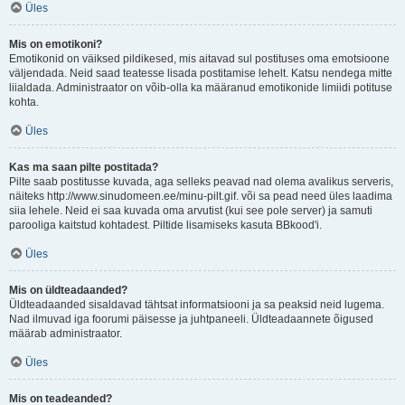
Üles
Mis on emotikoni?
Emotikonid on väiksed pildikesed, mis aitavad sul postituses oma emotsioone
väljendada. Neid saad teatesse lisada postitamise lehelt. Katsu nendega mitte
liialdada. Administraator on võib-olla ka määranud emotikonide limiidi potituse
kohta.
Üles
Kas ma saan pilte postitada?
Pilte saab postitusse kuvada, aga selleks peavad nad olema avalikus serveris,
näiteks http://www.sinudomeen.ee/minu-pilt.gif. või sa pead need üles laadima
siia lehele. Neid ei saa kuvada oma arvutist (kui see pole server) ja samuti
parooliga kaitstud kohtadest. Piltide lisamiseks kasuta BBkood'i.
Üles
Mis on üldteadaanded?
Üldteadaanded sisaldavad tähtsat informatsiooni ja sa peaksid neid lugema.
Nad ilmuvad iga foorumi päisesse ja juhtpaneeli. Üldteadaannete õigused
määrab administraator.
Üles
Mis on teadeanded?