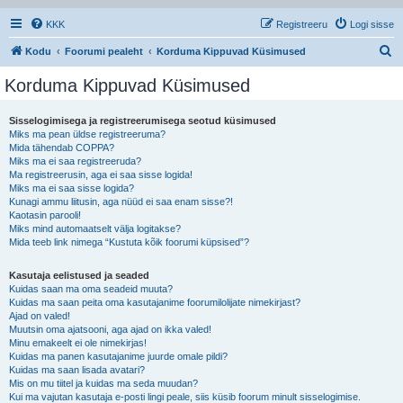
KKK
Registreeru
Logi sisse
O
Kodu
Foorumi pealeht
Korduma Kippuvad Küsimused
t
Korduma Kippuvad Küsimused
s
i
Sisselogimisega ja registreerumisega seotud küsimused
Miks ma pean üldse registreeruma?
Mida tähendab COPPA?
Miks ma ei saa registreeruda?
Ma registreerusin, aga ei saa sisse logida!
Miks ma ei saa sisse logida?
Kunagi ammu liitusin, aga nüüd ei saa enam sisse?!
Kaotasin parooli!
Miks mind automaatselt välja logitakse?
Mida teeb link nimega “Kustuta kõik foorumi küpsised”?
Kasutaja eelistused ja seaded
Kuidas saan ma oma seadeid muuta?
Kuidas ma saan peita oma kasutajanime foorumilolijate nimekirjast?
Ajad on valed!
Muutsin oma ajatsooni, aga ajad on ikka valed!
Minu emakeelt ei ole nimekirjas!
Kuidas ma panen kasutajanime juurde omale pildi?
Kuidas ma saan lisada avatari?
Mis on mu tiitel ja kuidas ma seda muudan?
Kui ma vajutan kasutaja e-posti lingi peale, siis küsib foorum minult sisselogimise.