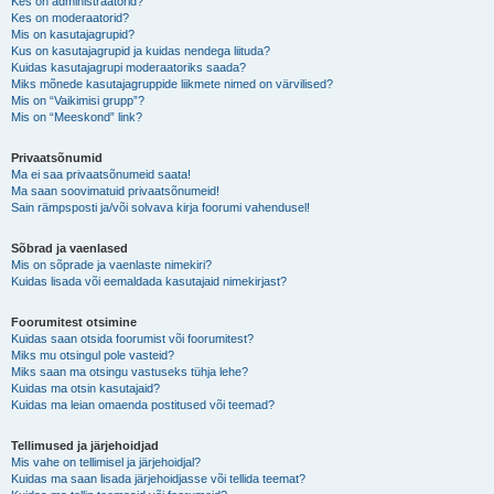
Kes on administraatorid?
Kes on moderaatorid?
Mis on kasutajagrupid?
Kus on kasutajagrupid ja kuidas nendega liituda?
Kuidas kasutajagrupi moderaatoriks saada?
Miks mõnede kasutajagruppide liikmete nimed on värvilised?
Mis on “Vaikimisi grupp”?
Mis on “Meeskond” link?
Privaatsõnumid
Ma ei saa privaatsõnumeid saata!
Ma saan soovimatuid privaatsõnumeid!
Sain rämpsposti ja/või solvava kirja foorumi vahendusel!
Sõbrad ja vaenlased
Mis on sõprade ja vaenlaste nimekiri?
Kuidas lisada või eemaldada kasutajaid nimekirjast?
Foorumitest otsimine
Kuidas saan otsida foorumist või foorumitest?
Miks mu otsingul pole vasteid?
Miks saan ma otsingu vastuseks tühja lehe?
Kuidas ma otsin kasutajaid?
Kuidas ma leian omaenda postitused või teemad?
Tellimused ja järjehoidjad
Mis vahe on tellimisel ja järjehoidjal?
Kuidas ma saan lisada järjehoidjasse või tellida teemat?