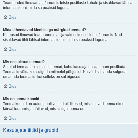
Teadeanded ilmuvad alafoorumis teiste postituste kohale ja sisaldavad tähtsat
informatsiooni, mida sa peaksid lugema.
Üles
Mida tähendavad kleebisega märgitud teemad?
Kleepsud ilmuvad teadaannete all ja vaid esimesel lehel foorumis. Nad
sisaldavad tihti tähtsat informatsiooni, mida sa peaksid lugema.
Üles
Mis on suletud teemad?
Suletud teemad on sellised teemad, kuhu kasutaja ei saa enam postitada.
Teemasid võidakse sulgeda mitmetel põhjustel. Ka võid sa saada sulgeda
omaenda teemasid, kui selleks on sul õigused.
Üles
Mis on teemaikoonid
Teemaikoonid on autori poolt valitud pildikesed, mis ilmuvad teema nime
kõrval foorumis ja näitavad, mis sisuga teema on.
Üles
Kasutajate tiitlid ja grupid