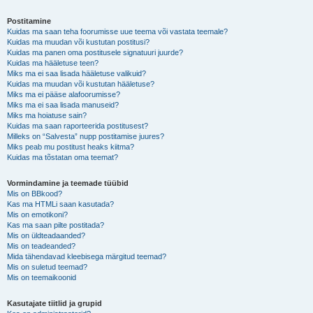
Postitamine
Kuidas ma saan teha foorumisse uue teema või vastata teemale?
Kuidas ma muudan või kustutan postitusi?
Kuidas ma panen oma postitusele signatuuri juurde?
Kuidas ma hääletuse teen?
Miks ma ei saa lisada hääletuse valikuid?
Kuidas ma muudan või kustutan hääletuse?
Miks ma ei pääse alafoorumisse?
Miks ma ei saa lisada manuseid?
Miks ma hoiatuse sain?
Kuidas ma saan raporteerida postitusest?
Milleks on “Salvesta” nupp postitamise juures?
Miks peab mu postitust heaks kiitma?
Kuidas ma tõstatan oma teemat?
Vormindamine ja teemade tüübid
Mis on BBkood?
Kas ma HTMLi saan kasutada?
Mis on emotikoni?
Kas ma saan pilte postitada?
Mis on üldteadaanded?
Mis on teadeanded?
Mida tähendavad kleebisega märgitud teemad?
Mis on suletud teemad?
Mis on teemaikoonid
Kasutajate tiitlid ja grupid