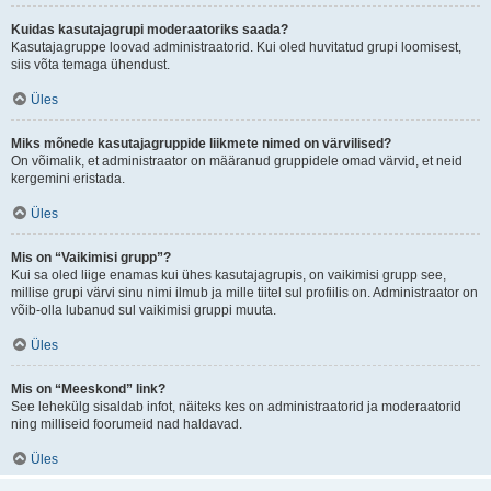
Kuidas kasutajagrupi moderaatoriks saada?
Kasutajagruppe loovad administraatorid. Kui oled huvitatud grupi loomisest,
siis võta temaga ühendust.
Üles
Miks mõnede kasutajagruppide liikmete nimed on värvilised?
On võimalik, et administraator on määranud gruppidele omad värvid, et neid
kergemini eristada.
Üles
Mis on “Vaikimisi grupp”?
Kui sa oled liige enamas kui ühes kasutajagrupis, on vaikimisi grupp see,
millise grupi värvi sinu nimi ilmub ja mille tiitel sul profiilis on. Administraator on
võib-olla lubanud sul vaikimisi gruppi muuta.
Üles
Mis on “Meeskond” link?
See lehekülg sisaldab infot, näiteks kes on administraatorid ja moderaatorid
ning milliseid foorumeid nad haldavad.
Üles