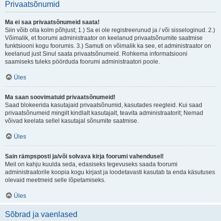
Privaatsõnumid
Ma ei saa privaatsõnumeid saata!
Siin võib olla kolm põhjust; 1.) Sa ei ole registreerunud ja / või sisseloginud. 2.)
Võimalik, et foorumi administraator on keelanud privaatsõnumite saatmise
funktsiooni kogu foorumis. 3.) Samuti on võimalik ka see, et administraator on
keelanud just Sinul saata privaatsõnumeid. Rohkema informatsiooni
saamiseks tuleks pöörduda foorumi administraatori poole.
Üles
Ma saan soovimatuid privaatsõnumeid!
Saad blokeerida kasutajaid privaatsõnumid, kasutades reegleid. Kui saad
privaatsõnumeid mingilt kindlalt kasutajalt, teavita administraatorit; Nemad
võivad keelata sellel kasutajal sõnumite saatmise.
Üles
Sain rämpsposti ja/või solvava kirja foorumi vahendusel!
Meil on kahju kuulda seda, edasiseks tegevuseks saada foorumi
administraatorile koopia kogu kirjast ja loodetavasti kasutab ta enda käsutuses
olevaid meetmeid selle lõpetamiseks.
Üles
Sõbrad ja vaenlased