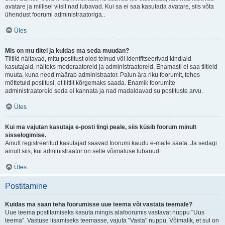
avatare ja millisel viisil nad lubavad. Kui sa ei saa kasutada avatare, siis võta
ühendust foorumi administraatoriga..
Üles
Mis on mu tiitel ja kuidas ma seda muudan?
Tiitlid näitavad, mitu postitust oled teinud või identfitseerivad kindlaid
kasutajaid, näiteks moderaatoreid ja administraatoreid. Enamasti ei saa tiitleid
muuta, kuna need määrab administraator. Palun ära riku foorumit, tehes
mõttetuid postitusi, et tiitlit kõrgemaks saada. Enamik foorumite
administraatoreid seda ei kannata ja nad madaldavad su postituste arvu.
Üles
Kui ma vajutan kasutaja e-posti lingi peale, siis küsib foorum minult
sisselogimise.
Ainult registreeritud kasutajad saavad foorumi kaudu e-maile saata. Ja sedagi
ainult siis, kui administraator on selle võimaluse lubanud.
Üles
Postitamine
Kuidas ma saan teha foorumisse uue teema või vastata teemale?
Uue teema postitamiseks kasuta mingis alafoorumis vastavat nuppu "Uus
teema". Vastuse lisamiseks teemasse, vajuta "Vasta" nuppu. Võimalik, et sul on