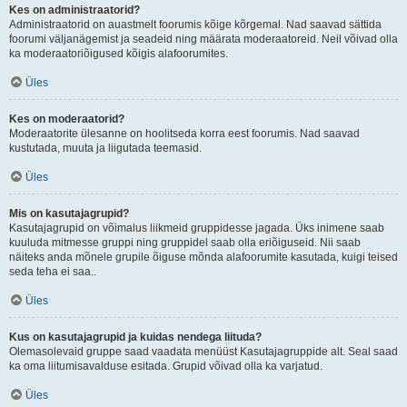
Kes on administraatorid?
Administraatorid on auastmelt foorumis kõige kõrgemal. Nad saavad sättida
foorumi väljanägemist ja seadeid ning määrata moderaatoreid. Neil võivad olla
ka moderaatoriõigused kõigis alafoorumites.
Üles
Kes on moderaatorid?
Moderaatorite ülesanne on hoolitseda korra eest foorumis. Nad saavad
kustutada, muuta ja liigutada teemasid.
Üles
Mis on kasutajagrupid?
Kasutajagrupid on võimalus liikmeid gruppidesse jagada. Üks inimene saab
kuuluda mitmesse gruppi ning gruppidel saab olla eriõiguseid. Nii saab
näiteks anda mõnele grupile õiguse mõnda alafoorumite kasutada, kuigi teised
seda teha ei saa..
Üles
Kus on kasutajagrupid ja kuidas nendega liituda?
Olemasolevaid gruppe saad vaadata menüüst Kasutajagruppide alt. Seal saad
ka oma liitumisavalduse esitada. Grupid võivad olla ka varjatud.
Üles