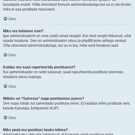
kasutajale eraldi. Võtta ühendust foorumi administraatoriga kui sa ei ole kindel,
miks ei saa postitada manuseid.
Üles
Miks ma hoiatuse sain?
Igal administraatoril on oma saidil omad reeglid. Kui oled reeglit rikkunud, võid
saada hoiatuse. See on administraatori otsus ja phpBB pole sellega seotud.
Võta ühendust administraatoriga, kui sa ei tea, mille eest hoiatuse said.
Üles
Kuidas ma saan raporteerida postitusest?
Kui administraator on selle lubanud, saad raporteerida postituse paremas
ülaääres oleva nupuga.
Üles
Milleks on “Salvesta” nupp postitamise juures?
See nupp lubab sul salvestada postituse seise. Et laadida mõni postituse seis,
kasuta Kasutaja Juhtpaneel (KJP).
Üles
Miks peab mu postitust heaks kiitma?
Administraator võib olla määranud, et foorumis peab postituse enne