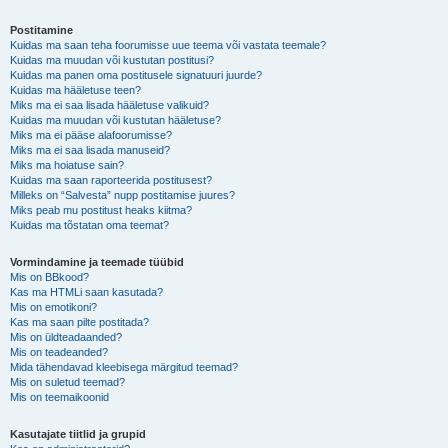
Postitamine
Kuidas ma saan teha foorumisse uue teema või vastata teemale?
Kuidas ma muudan või kustutan postitusi?
Kuidas ma panen oma postitusele signatuuri juurde?
Kuidas ma hääletuse teen?
Miks ma ei saa lisada hääletuse valikuid?
Kuidas ma muudan või kustutan hääletuse?
Miks ma ei pääse alafoorumisse?
Miks ma ei saa lisada manuseid?
Miks ma hoiatuse sain?
Kuidas ma saan raporteerida postitusest?
Milleks on “Salvesta” nupp postitamise juures?
Miks peab mu postitust heaks kiitma?
Kuidas ma tõstatan oma teemat?
Vormindamine ja teemade tüübid
Mis on BBkood?
Kas ma HTMLi saan kasutada?
Mis on emotikoni?
Kas ma saan pilte postitada?
Mis on üldteadaanded?
Mis on teadeanded?
Mida tähendavad kleebisega märgitud teemad?
Mis on suletud teemad?
Mis on teemaikoonid
Kasutajate tiitlid ja grupid