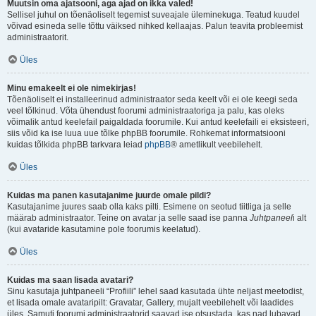
Muutsin oma ajatsooni, aga ajad on ikka valed!
Sellisel juhul on tõenäoliselt tegemist suveajale üleminekuga. Teatud kuudel
võivad esineda selle tõttu väiksed nihked kellaajas. Palun teavita probleemist
administraatorit.
Üles
Minu emakeelt ei ole nimekirjas!
Tõenäoliselt ei installeerinud administraator seda keelt või ei ole keegi seda
veel tõlkinud. Võta ühendust foorumi administraatoriga ja palu, kas oleks
võimalik antud keelefail paigaldada foorumile. Kui antud keelefaili ei eksisteeri,
siis võid ka ise luua uue tõlke phpBB foorumile. Rohkemat informatsiooni
kuidas tõlkida phpBB tarkvara leiad
phpBB
® ametlikult veebilehelt.
Üles
Kuidas ma panen kasutajanime juurde omale pildi?
Kasutajanime juures saab olla kaks pilti. Esimene on seotud tiitliga ja selle
määrab administraator. Teine on avatar ja selle saad ise panna
Juhtpaneel
i alt
(kui avataride kasutamine pole foorumis keelatud).
Üles
Kuidas ma saan lisada avatari?
Sinu kasutaja juhtpaneeli “Profiili” lehel saad kasutada ühte neljast meetodist,
et lisada omale avataripilt: Gravatar, Gallery, mujalt veebilehelt või laadides
üles. Samuti foorumi administraatorid saavad ise otsustada, kas nad lubavad