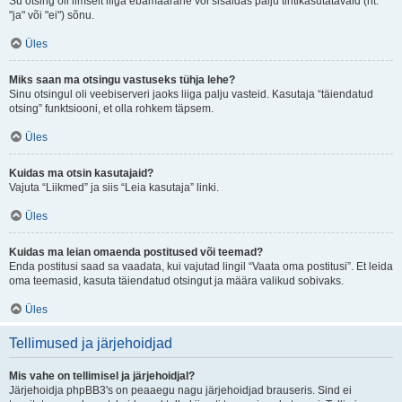
Su otsing oli ilmselt liiga ebamäärane või sisaldas palju tihtikasutatavaid (nt.
"ja" või "ei") sõnu.
Üles
Miks saan ma otsingu vastuseks tühja lehe?
Sinu otsingul oli veebiserveri jaoks liiga palju vasteid. Kasutaja “täiendatud
otsing” funktsiooni, et olla rohkem täpsem.
Üles
Kuidas ma otsin kasutajaid?
Vajuta “Liikmed” ja siis “Leia kasutaja” linki.
Üles
Kuidas ma leian omaenda postitused või teemad?
Enda postitusi saad sa vaadata, kui vajutad lingil “Vaata oma postitusi”. Et leida
oma teemasid, kasuta täiendatud otsingut ja määra valikud sobivaks.
Üles
Tellimused ja järjehoidjad
Mis vahe on tellimisel ja järjehoidjal?
Järjehoidja phpBB3's on peaaegu nagu järjehoidjad brauseris. Sind ei