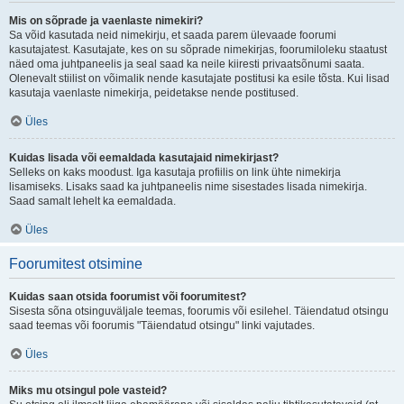
Mis on sõprade ja vaenlaste nimekiri?
Sa võid kasutada neid nimekirju, et saada parem ülevaade foorumi
kasutajatest. Kasutajate, kes on su sõprade nimekirjas, foorumiloleku staatust
näed oma juhtpaneelis ja seal saad ka neile kiiresti privaatsõnumi saata.
Olenevalt stiilist on võimalik nende kasutajate postitusi ka esile tõsta. Kui lisad
kasutaja vaenlaste nimekirja, peidetakse nende postitused.
Üles
Kuidas lisada või eemaldada kasutajaid nimekirjast?
Selleks on kaks moodust. Iga kasutaja profiilis on link ühte nimekirja
lisamiseks. Lisaks saad ka juhtpaneelis nime sisestades lisada nimekirja.
Saad samalt lehelt ka eemaldada.
Üles
Foorumitest otsimine
Kuidas saan otsida foorumist või foorumitest?
Sisesta sõna otsinguväljale teemas, foorumis või esilehel. Täiendatud otsingu
saad teemas või foorumis "Täiendatud otsingu" linki vajutades.
Üles
Miks mu otsingul pole vasteid?