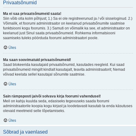
Privaatsõnumid
Ma ei saa privaatsõnumeid saata!
Siin võib olla kolm põhjust; 1.) Sa ei ole registreerunud ja / või sisseloginud. 2.)
Võimalik, et foorumi administraator on keelanud privaatsõnumite saatmise
funktsiooni kogu foorumis. 3.) Samuti on võimalik ka see, et administraator on
keelanud just Sinul saata privaatsõnumeid. Rohkema informatsiooni
saamiseks tuleks pöörduda foorumi administraatori poole.
Üles
Ma saan soovimatuid privaatsõnumeid!
Saad blokeerida kasutajaid privaatsõnumid, kasutades reegleid. Kui saad
privaatsõnumeid mingilt kindlalt kasutajalt, teavita administraatorit; Nemad
võivad keelata sellel kasutajal sõnumite saatmise.
Üles
Sain rämpsposti ja/või solvava kirja foorumi vahendusel!
Meil on kahju kuulda seda, edasiseks tegevuseks saada foorumi
administraatorile koopia kogu kirjast ja loodetavasti kasutab ta enda käsutuses
olevaid meetmeid selle lõpetamiseks.
Üles
Sõbrad ja vaenlased