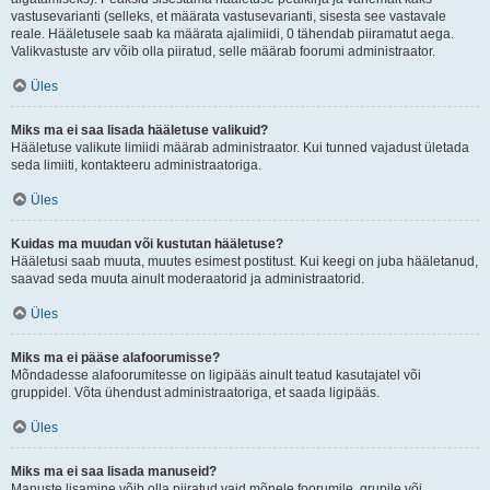
vastusevarianti (selleks, et määrata vastusevarianti, sisesta see vastavale
reale. Hääletusele saab ka määrata ajalimiidi, 0 tähendab piiramatut aega.
Valikvastuste arv võib olla piiratud, selle määrab foorumi administraator.
Üles
Miks ma ei saa lisada hääletuse valikuid?
Hääletuse valikute limiidi määrab administraator. Kui tunned vajadust ületada
seda limiiti, kontakteeru administraatoriga.
Üles
Kuidas ma muudan või kustutan hääletuse?
Hääletusi saab muuta, muutes esimest postitust. Kui keegi on juba hääletanud,
saavad seda muuta ainult moderaatorid ja administraatorid.
Üles
Miks ma ei pääse alafoorumisse?
Mõndadesse alafoorumitesse on ligipääs ainult teatud kasutajatel või
gruppidel. Võta ühendust administraatoriga, et saada ligipääs.
Üles
Miks ma ei saa lisada manuseid?
Manuste lisamine võib olla piiratud vaid mõnele foorumile, grupile või