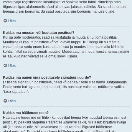
esmalt vaja registreerida kasutajaks, et saaksid seda toimi. Nimekirja oma
õigustest igas alafoorumis näed all olevas jaluses, näiteks: Sa saad teha uusi
teemasid siin foorumis, Sa saad postitada siin foorumis manuseid, jne.
Üles
Kuidas ma muudan või kustutan postitusi?
Kui sa pole moderaator, saad sa kustutada ja muuta ainult oma postitusi.
Muutmiseks kasuta postituse kõrval olevat nuppu. Kui keegi on su teatele
vastanud, sa seda enam kustutada ei saa ja muutes tuleb teate alla kiri selle
kohta, millal sa seda viimati muutsid. Moderaatorite muutmisest enamasti märki
ei jää, kuid nad võivad selle omal soovil lisada.
Üles
Kuidas ma panen oma postitusele signatuuri juurde?
Et lisada signatuuri postitusele, pead kõigepealt selle sisestama Juhtpaneelis.
Peale seda kui signatuur on loodud, siis postituse valikutes määrama valiku
"Lisa signatuur"
.
Üles
Kuidas ma hääletuse teen?
Hääletuste tegemine on lihte - kui postitad teema (või muudad teema esimest
postitust) peaksid nägema
Hääletuse lisamine
sakki, mis asub kirjutamisvälja
all (kui seda ei näe, siis arvatavasti puuduvad sul õigused hääletuse
algatamiseks). Peaksid sisestama hääletuse pealkirja ja vähemalt kaks