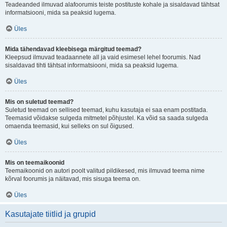
Teadeanded ilmuvad alafoorumis teiste postituste kohale ja sisaldavad tähtsat
informatsiooni, mida sa peaksid lugema.
Üles
Mida tähendavad kleebisega märgitud teemad?
Kleepsud ilmuvad teadaannete all ja vaid esimesel lehel foorumis. Nad
sisaldavad tihti tähtsat informatsiooni, mida sa peaksid lugema.
Üles
Mis on suletud teemad?
Suletud teemad on sellised teemad, kuhu kasutaja ei saa enam postitada.
Teemasid võidakse sulgeda mitmetel põhjustel. Ka võid sa saada sulgeda
omaenda teemasid, kui selleks on sul õigused.
Üles
Mis on teemaikoonid
Teemaikoonid on autori poolt valitud pildikesed, mis ilmuvad teema nime
kõrval foorumis ja näitavad, mis sisuga teema on.
Üles
Kasutajate tiitlid ja grupid