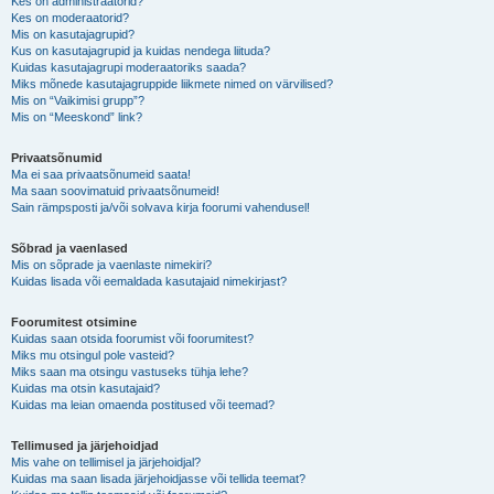
Kes on administraatorid?
Kes on moderaatorid?
Mis on kasutajagrupid?
Kus on kasutajagrupid ja kuidas nendega liituda?
Kuidas kasutajagrupi moderaatoriks saada?
Miks mõnede kasutajagruppide liikmete nimed on värvilised?
Mis on “Vaikimisi grupp”?
Mis on “Meeskond” link?
Privaatsõnumid
Ma ei saa privaatsõnumeid saata!
Ma saan soovimatuid privaatsõnumeid!
Sain rämpsposti ja/või solvava kirja foorumi vahendusel!
Sõbrad ja vaenlased
Mis on sõprade ja vaenlaste nimekiri?
Kuidas lisada või eemaldada kasutajaid nimekirjast?
Foorumitest otsimine
Kuidas saan otsida foorumist või foorumitest?
Miks mu otsingul pole vasteid?
Miks saan ma otsingu vastuseks tühja lehe?
Kuidas ma otsin kasutajaid?
Kuidas ma leian omaenda postitused või teemad?
Tellimused ja järjehoidjad
Mis vahe on tellimisel ja järjehoidjal?
Kuidas ma saan lisada järjehoidjasse või tellida teemat?