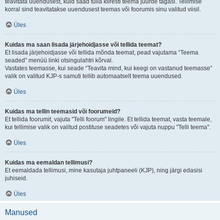
teavitata uuendusest, kuid saad tulla kiiresti teema juurde tagasi. Tellimise
korral sind teavitatakse uuendusest teemas või foorumis sinu valitud viisil.
Üles
Kuidas ma saan lisada järjehoidjasse või tellida teemat?
Et lisada järjehoidjasse või tellida mõnda teemat, pead vajutama “Teema
seaded” menüü linki otsingulahtri kõrval.
Vastates teemasse, kui seade “Teavita mind, kui keegi on vastanud teemasse”
valik on valitud KJP-s samuti tellib automaatselt teema uuendused.
Üles
Kuidas ma tellin teemasid või foorumeid?
Et tellida foorumit, vajuta "Telli foorum" lingile. Et tellida teemat, vasta teemale,
kui tellimise valik on valitud postituse seadetes või vajuta nuppu "Telli teema".
Üles
Kuidas ma eemaldan tellimusi?
Et eemaldada tellimusi, mine kasutaja juhtpaneeli (KJP), ning järgi edasisi
juhiseid.
Üles
Manused