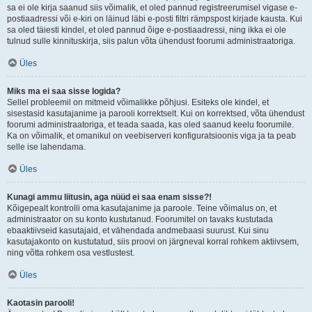
sa ei ole kirja saanud siis võimalik, et oled pannud registreerumisel vigase e-
postiaadressi või e-kiri on läinud läbi e-posti filtri rämpspost kirjade kausta. Kui
sa oled täiesti kindel, et oled pannud õige e-postiaadressi, ning ikka ei ole
tulnud sulle kinnituskirja, siis palun võta ühendust foorumi administraatoriga.
Üles
Miks ma ei saa sisse logida?
Sellel probleemil on mitmeid võimalikke põhjusi. Esiteks ole kindel, et
sisestasid kasutajanime ja parooli korrektselt. Kui on korrektsed, võta ühendust
foorumi administraatoriga, et teada saada, kas oled saanud keelu foorumile.
Ka on võimalik, et omanikul on veebiserveri konfiguratsioonis viga ja ta peab
selle ise lahendama.
Üles
Kunagi ammu liitusin, aga nüüd ei saa enam sisse?!
Kõigepealt kontrolli oma kasutajanime ja paroole. Teine võimalus on, et
administraator on su konto kustutanud. Foorumitel on tavaks kustutada
ebaaktiivseid kasutajaid, et vähendada andmebaasi suurust. Kui sinu
kasutajakonto on kustutatud, siis proovi on järgneval korral rohkem aktiivsem,
ning võtta rohkem osa vestlustest.
Üles
Kaotasin parooli!