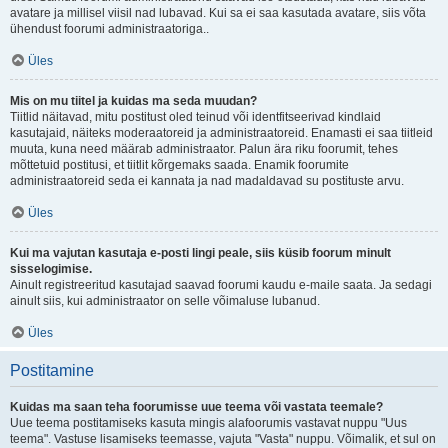
avatare ja millisel viisil nad lubavad. Kui sa ei saa kasutada avatare, siis võta
ühendust foorumi administraatoriga..
Üles
Mis on mu tiitel ja kuidas ma seda muudan?
Tiitlid näitavad, mitu postitust oled teinud või identfitseerivad kindlaid
kasutajaid, näiteks moderaatoreid ja administraatoreid. Enamasti ei saa tiitleid
muuta, kuna need määrab administraator. Palun ära riku foorumit, tehes
mõttetuid postitusi, et tiitlit kõrgemaks saada. Enamik foorumite
administraatoreid seda ei kannata ja nad madaldavad su postituste arvu.
Üles
Kui ma vajutan kasutaja e-posti lingi peale, siis küsib foorum minult
sisselogimise.
Ainult registreeritud kasutajad saavad foorumi kaudu e-maile saata. Ja sedagi
ainult siis, kui administraator on selle võimaluse lubanud.
Üles
Postitamine
Kuidas ma saan teha foorumisse uue teema või vastata teemale?
Uue teema postitamiseks kasuta mingis alafoorumis vastavat nuppu "Uus
teema". Vastuse lisamiseks teemasse, vajuta "Vasta" nuppu. Võimalik, et sul on