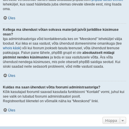
leheküljel, kus saad hääletada juba olemas olevate ideede eest, ning lisada
oma.
Üles
Kellega ma ühendust võtan solvava materjali ja/või juriidilise küsimuse
osas?
Iga administraatoriga võid kontakteeruda kes on “Meeskond” leheküljel välja
toodud. Kui ikka ei saa vastust, võta ühendust domeeninime omanikuga (tee
whois käsk
) või kui foorum jookseb tasuta teenusel, võta ühendust teenuse
pakkujaga. Palun pane tähele, phpBB grupil ei ole
absoluutselt midagi
pistmist nendes küsimustes
ja teda ei saa vastutusele võtta. Ära võta
ühendust nendega küsimuses, mis pole otseselt phpBB saidiga seotud. Kui
siiski saadad neile sedasorti probleemi, võid mitte vastust saada.
Üles
Kuidas ma saan ühendust võtta foorumi administraatoriga?
Kõik kasutajad foorumil saavad kasutada funktsiooni “Kontakt” vormi, juhul kui
see valik on lubatud foorumi administraatori poolt.
Registreeritud liikmetel on võimalik näha ka “Meeskond” linki.
Üles
Hüppa