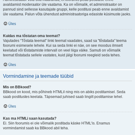
avaldamist moderaator üle vaatama. Ka on võimalik, et administraator on
pannud sind sellesse kasutajate gruppi, kelle postitusi peab enne avaldamist
üle vaatama. Palun võta ühendust administraatoriga edasiste küsimuste jaoks.
Üles
Kuidas ma tõstatan oma teemat?
Vajutades “Tõstata teemat” linki teemat vaadates, saad sa "tõstatada" teema
foorumi esimesele lehele. Kui sa seda linki ei näe, on see moodus ilmselt
keelatud või tõstatamiste intervall on veel liiga väike. Samuti on võimalik
teemat tõstatada sellele vastates, kuid jälgi foorumi reegleid seda tehes.
Üles
Vormindamine ja teemade tüübid
Mis on BBkood?
BBkood on kood, mis põhineb HTMLil ning mis on abiks postitamisel. Seda
saab postitustes keelata. Täpsemad juhised saab lingilt postitamise lehel.
Üles
Kas ma HTMLi saan kasutada?
Ei. Siin foorumis ei ole võimalik postitada käske HTML'is. Enamus
vormindamist saab ka BBkood abil teha.