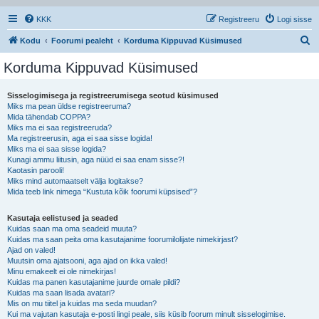
KKK
Registreeru
Logi sisse
O
Kodu
Foorumi pealeht
Korduma Kippuvad Küsimused
t
Korduma Kippuvad Küsimused
s
i
Sisselogimisega ja registreerumisega seotud küsimused
Miks ma pean üldse registreeruma?
Mida tähendab COPPA?
Miks ma ei saa registreeruda?
Ma registreerusin, aga ei saa sisse logida!
Miks ma ei saa sisse logida?
Kunagi ammu liitusin, aga nüüd ei saa enam sisse?!
Kaotasin parooli!
Miks mind automaatselt välja logitakse?
Mida teeb link nimega “Kustuta kõik foorumi küpsised”?
Kasutaja eelistused ja seaded
Kuidas saan ma oma seadeid muuta?
Kuidas ma saan peita oma kasutajanime foorumilolijate nimekirjast?
Ajad on valed!
Muutsin oma ajatsooni, aga ajad on ikka valed!
Minu emakeelt ei ole nimekirjas!
Kuidas ma panen kasutajanime juurde omale pildi?
Kuidas ma saan lisada avatari?
Mis on mu tiitel ja kuidas ma seda muudan?
Kui ma vajutan kasutaja e-posti lingi peale, siis küsib foorum minult sisselogimise.