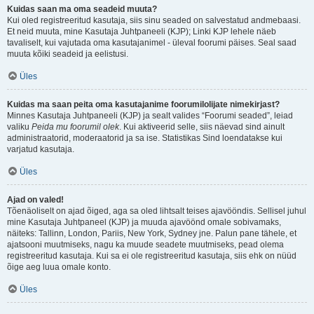
Kuidas saan ma oma seadeid muuta?
Kui oled registreeritud kasutaja, siis sinu seaded on salvestatud andmebaasi.
Et neid muuta, mine Kasutaja Juhtpaneeli (KJP); Linki KJP lehele näeb
tavaliselt, kui vajutada oma kasutajanimel - üleval foorumi päises. Seal saad
muuta kõiki seadeid ja eelistusi.
Üles
Kuidas ma saan peita oma kasutajanime foorumilolijate nimekirjast?
Minnes Kasutaja Juhtpaneeli (KJP) ja sealt valides “Foorumi seaded”, leiad
valiku
Peida mu foorumil olek
. Kui aktiveerid selle, siis näevad sind ainult
administraatorid, moderaatorid ja sa ise. Statistikas Sind loendatakse kui
varjatud kasutaja.
Üles
Ajad on valed!
Tõenäoliselt on ajad õiged, aga sa oled lihtsalt teises ajavööndis. Sellisel juhul
mine Kasutaja Juhtpaneel (KJP) ja muuda ajavöönd omale sobivamaks,
näiteks: Tallinn, London, Pariis, New York, Sydney jne. Palun pane tähele, et
ajatsooni muutmiseks, nagu ka muude seadete muutmiseks, pead olema
registreeritud kasutaja. Kui sa ei ole registreeritud kasutaja, siis ehk on nüüd
õige aeg luua omale konto.
Üles