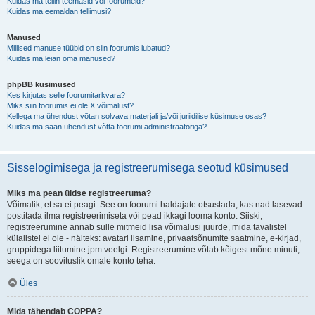
Kuidas ma tellin teemasid või foorumeid?
Kuidas ma eemaldan tellimusi?
Manused
Millised manuse tüübid on siin foorumis lubatud?
Kuidas ma leian oma manused?
phpBB küsimused
Kes kirjutas selle foorumitarkvara?
Miks siin foorumis ei ole X võimalust?
Kellega ma ühendust võtan solvava materjali ja/või juriidilise küsimuse osas?
Kuidas ma saan ühendust võtta foorumi administraatoriga?
Sisselogimisega ja registreerumisega seotud küsimused
Miks ma pean üldse registreeruma?
Võimalik, et sa ei peagi. See on foorumi haldajate otsustada, kas nad lasevad
postitada ilma registreerimiseta või pead ikkagi looma konto. Siiski;
registreerumine annab sulle mitmeid lisa võimalusi juurde, mida tavalistel
külalistel ei ole - näiteks: avatari lisamine, privaatsõnumite saatmine, e-kirjad,
gruppidega liitumine jpm veelgi. Registreerumine võtab kõigest mõne minuti,
seega on soovituslik omale konto teha.
Üles
Mida tähendab COPPA?