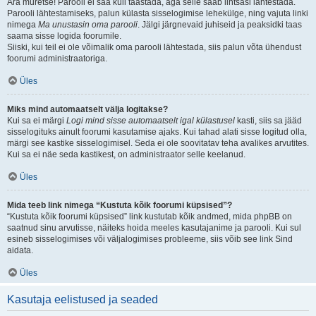
Ära muretse! Parooli ei saa küll taastada, aga selle saab lihtsasi lähtestada.
Parooli lähtestamiseks, palun külasta sisselogimise lehekülge, ning vajuta linki
nimega
Ma unustasin oma parooli
. Jälgi järgnevaid juhiseid ja peaksidki taas
saama sisse logida foorumile.
Siiski, kui teil ei ole võimalik oma parooli lähtestada, siis palun võta ühendust
foorumi administraatoriga.
Üles
Miks mind automaatselt välja logitakse?
Kui sa ei märgi
Logi mind sisse automaatselt igal külastusel
kasti, siis sa jääd
sisselogituks ainult foorumi kasutamise ajaks. Kui tahad alati sisse logitud olla,
märgi see kastike sisselogimisel. Seda ei ole soovitatav teha avalikes arvutites.
Kui sa ei näe seda kastikest, on administraator selle keelanud.
Üles
Mida teeb link nimega “Kustuta kõik foorumi küpsised”?
“Kustuta kõik foorumi küpsised” link kustutab kõik andmed, mida phpBB on
saatnud sinu arvutisse, näiteks hoida meeles kasutajanime ja parooli. Kui sul
esineb sisselogimises või väljalogimises probleeme, siis võib see link Sind
aidata.
Üles
Kasutaja eelistused ja seaded