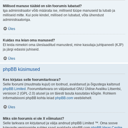
Millised manuse tüübid on siin foorumis lubatud?
Iga administraator võib määrata ise, milliseid tüüpe manuseid ta lubab ja
milliseid mitte. Kui pole kindel, millised on lubatud, võta ühendust
administraatoriga.
Üles
Kuidas ma leian oma manused?
Et leida nimekiri oma üleslaaditud manustest, mine kasutaja juhtpaneeli (KJP)
ja järgi edasisi juhiseid.
Üles
phpBB küsimused
Kes kirjutas selle foorumitarkvara?
Selle foorumi (muutmata kujul) on tootnud, avaldanud ja õigustega kaitsnud
phpBB Limited
. Foorumitarkvara on väljalastud GNU Üldise Avaliku Litsentsi,
versioon 2 (GPL-2.0) alusel ja on täiesti tasuta kasutatav kõigile. Rohkem
informatsiooni phpBB kohta leiad
phpBB.com
veebilehelt.
Üles
Miks siin foorumis ei ole X võimalust?
Selle tarkvara on kirjutanud ja välja andnud phpBB Limited ™. Oma soove
tulevaste versioonide suhtes saad avaldada phpBB.com
phpBB Ideas Centre