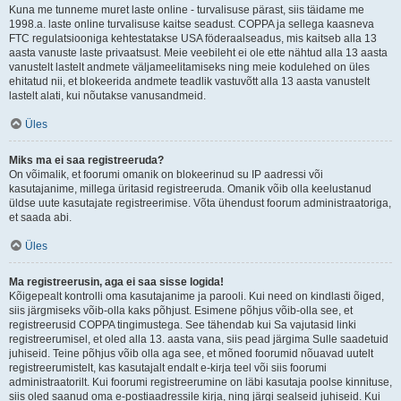
Kuna me tunneme muret laste online - turvalisuse pärast, siis täidame me
1998.a. laste online turvalisuse kaitse seadust. COPPA ja sellega kaasneva
FTC regulatsiooniga kehtestatakse USA föderaalseadus, mis kaitseb alla 13
aasta vanuste laste privaatsust. Meie veebileht ei ole ette nähtud alla 13 aasta
vanustelt lastelt andmete väljameelitamiseks ning meie kodulehed on üles
ehitatud nii, et blokeerida andmete teadlik vastuvõtt alla 13 aasta vanustelt
lastelt alati, kui nõutakse vanusandmeid.
Üles
Miks ma ei saa registreeruda?
On võimalik, et foorumi omanik on blokeerinud su IP aadressi või
kasutajanime, millega üritasid registreeruda. Omanik võib olla keelustanud
üldse uute kasutajate registreerimise. Võta ühendust foorum administraatoriga,
et saada abi.
Üles
Ma registreerusin, aga ei saa sisse logida!
Kõigepealt kontrolli oma kasutajanime ja parooli. Kui need on kindlasti õiged,
siis järgmiseks võib-olla kaks põhjust. Esimene põhjus võib-olla see, et
registreerusid COPPA tingimustega. See tähendab kui Sa vajutasid linki
registreerumisel, et oled alla 13. aasta vana, siis pead järgima Sulle saadetuid
juhiseid. Teine põhjus võib olla aga see, et mõned foorumid nõuavad uutelt
registreerumistelt, kas kasutajalt endalt e-kirja teel või siis foorumi
administraatorilt. Kui foorumi registreerumine on läbi kasutaja poolse kinnituse,
siis oled saanud oma e-postiaadressile kirja, ning järgi sealseid juhiseid. Kui