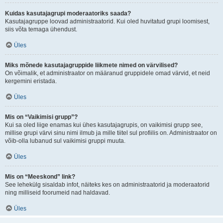
Kuidas kasutajagrupi moderaatoriks saada?
Kasutajagruppe loovad administraatorid. Kui oled huvitatud grupi loomisest,
siis võta temaga ühendust.
Üles
Miks mõnede kasutajagruppide liikmete nimed on värvilised?
On võimalik, et administraator on määranud gruppidele omad värvid, et neid
kergemini eristada.
Üles
Mis on “Vaikimisi grupp”?
Kui sa oled liige enamas kui ühes kasutajagrupis, on vaikimisi grupp see,
millise grupi värvi sinu nimi ilmub ja mille tiitel sul profiilis on. Administraator on
võib-olla lubanud sul vaikimisi gruppi muuta.
Üles
Mis on “Meeskond” link?
See lehekülg sisaldab infot, näiteks kes on administraatorid ja moderaatorid
ning milliseid foorumeid nad haldavad.
Üles