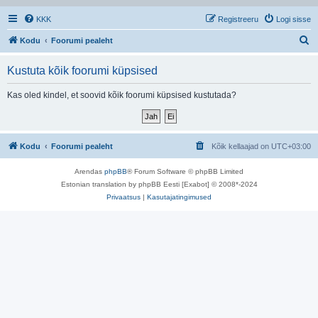
KKK
Registreeru
Logi sisse
O
Kodu
Foorumi pealeht
t
Kustuta kõik foorumi küpsised
s
i
Kas oled kindel, et soovid kõik foorumi küpsised kustutada?
Kodu
Foorumi pealeht
Kõik kellaajad on
UTC+03:00
Arendas
phpBB
® Forum Software © phpBB Limited
Estonian translation by phpBB Eesti [Exabot] © 2008*-2024
Privaatsus
|
Kasutajatingimused