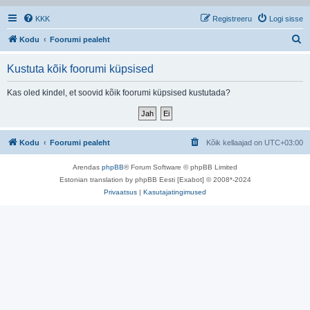
KKK
Registreeru
Logi sisse
O
Kodu
Foorumi pealeht
t
Kustuta kõik foorumi küpsised
s
i
Kas oled kindel, et soovid kõik foorumi küpsised kustutada?
Kodu
Foorumi pealeht
Kõik kellaajad on
UTC+03:00
Arendas
phpBB
® Forum Software © phpBB Limited
Estonian translation by phpBB Eesti [Exabot] © 2008*-2024
Privaatsus
|
Kasutajatingimused