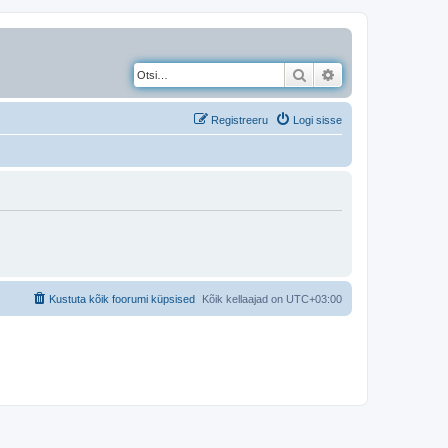
Otsi
Täiendatud otsing
Registreeru
Logi sisse
Kustuta kõik foorumi küpsised
Kõik kellaajad on
UTC+03:00