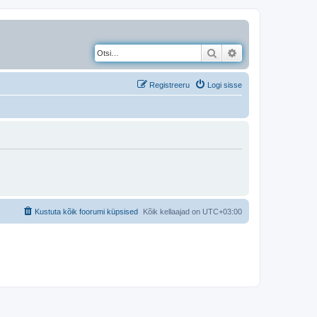
Otsi
Täiendatud otsing
Registreeru
Logi sisse
Kustuta kõik foorumi küpsised
Kõik kellaajad on
UTC+03:00