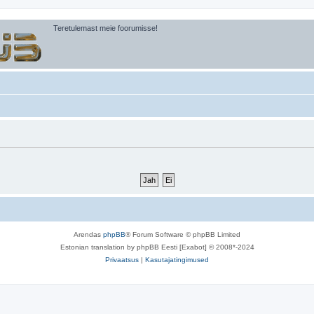
Teretulemast meie foorumisse!
Arendas
phpBB
® Forum Software © phpBB Limited
Estonian translation by phpBB Eesti [Exabot] © 2008*-2024
Privaatsus
|
Kasutajatingimused