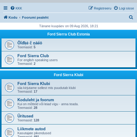
KKK
Registreeru
Logi sisse
O
Kodu
Foorumi pealeht
t
Tänane kuupäev on 09 Aug 2026, 18:21
s
Ford Sierra Club Estonia
i
Ôîđķė č ņāéō
Teemasid:
5
Ford Sierra Club
For english speaking users
Teemasid:
2
Ford Sierra Klubi
Ford Sierra Klubi
siia kirjutame sellest mis puudutab klubi
Teemasid:
17
Koduleht ja foorum
Kui on mõtteid või leiad vigu - anna teada.
Teemasid:
28
Üritused
Teemasid:
128
Liikmete autod
Kasutajate pikendused
Teemasid:
491