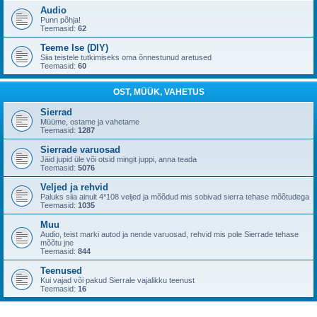
Audio
Punn põhja!
Teemasid:
62
Teeme Ise (DIY)
Siia teistele tutkimiseks oma õnnestunud aretused
Teemasid:
60
OST, MÜÜK, VAHETUS
Sierrad
Müüme, ostame ja vahetame
Teemasid:
1287
Sierrade varuosad
Jäid jupid üle või otsid mingit juppi, anna teada
Teemasid:
5076
Veljed ja rehvid
Paluks siia ainult 4*108 veljed ja mõõdud mis sobivad sierra tehase mõõtudega
Teemasid:
1035
Muu
Audio, teist marki autod ja nende varuosad, rehvid mis pole Sierrade tehase
mõõtu jne
Teemasid:
844
Teenused
Kui vajad või pakud Sierrale vajalikku teenust
Teemasid:
16