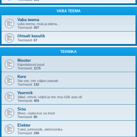
VABA TEEMA
Vaba teema
vaba teema, mula ja pläma...
Teemasid:
407
lihtsalt kasulik
Teemasid:
67
TEHNIKA
Mootor
Kapotialused jutud
Teemasid:
1175
Kere
Siia see, mis väljast paistab
Teemasid:
192
Veermik
Sillad, rehvid, veljed ja mis muu kõik auto all
Teemasid:
405
Sisu
Mees, vaata kus sa istud
Teemasid:
86
Elekter
Tuled, juhtmestik, elektroonika
Teemasid:
346