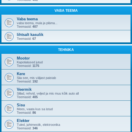
VABA TEEMA
Vaba teema
vaba teema, mula ja pläma...
Teemasid:
407
lihtsalt kasulik
Teemasid:
67
TEHNIKA
Mootor
Kapotialused jutud
Teemasid:
1175
Kere
Siia see, mis väljast paistab
Teemasid:
192
Veermik
Sillad, rehvid, veljed ja mis muu kõik auto all
Teemasid:
405
Sisu
Mees, vaata kus sa istud
Teemasid:
86
Elekter
Tuled, juhtmestik, elektroonika
Teemasid:
346