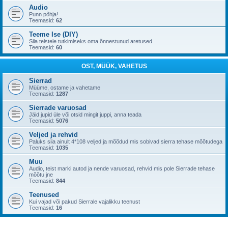
Audio
Punn põhja!
Teemasid:
62
Teeme Ise (DIY)
Siia teistele tutkimiseks oma õnnestunud aretused
Teemasid:
60
OST, MÜÜK, VAHETUS
Sierrad
Müüme, ostame ja vahetame
Teemasid:
1287
Sierrade varuosad
Jäid jupid üle või otsid mingit juppi, anna teada
Teemasid:
5076
Veljed ja rehvid
Paluks siia ainult 4*108 veljed ja mõõdud mis sobivad sierra tehase mõõtudega
Teemasid:
1035
Muu
Audio, teist marki autod ja nende varuosad, rehvid mis pole Sierrade tehase
mõõtu jne
Teemasid:
844
Teenused
Kui vajad või pakud Sierrale vajalikku teenust
Teemasid:
16