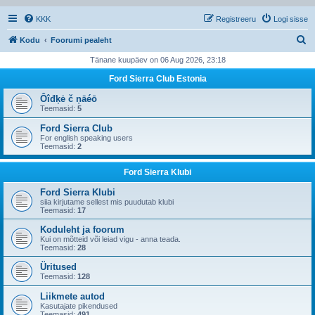
KKK
Registreeru
Logi sisse
O
Kodu
Foorumi pealeht
t
Tänane kuupäev on 06 Aug 2026, 23:18
s
Ford Sierra Club Estonia
i
Ôîđķė č ņāéō
Teemasid:
5
Ford Sierra Club
For english speaking users
Teemasid:
2
Ford Sierra Klubi
Ford Sierra Klubi
siia kirjutame sellest mis puudutab klubi
Teemasid:
17
Koduleht ja foorum
Kui on mõtteid või leiad vigu - anna teada.
Teemasid:
28
Üritused
Teemasid:
128
Liikmete autod
Kasutajate pikendused
Teemasid:
491