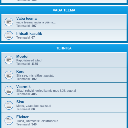
VABA TEEMA
Vaba teema
vaba teema, mula ja pläma...
Teemasid:
407
lihtsalt kasulik
Teemasid:
67
TEHNIKA
Mootor
Kapotialused jutud
Teemasid:
1175
Kere
Siia see, mis väljast paistab
Teemasid:
192
Veermik
Sillad, rehvid, veljed ja mis muu kõik auto all
Teemasid:
405
Sisu
Mees, vaata kus sa istud
Teemasid:
86
Elekter
Tuled, juhtmestik, elektroonika
Teemasid:
346