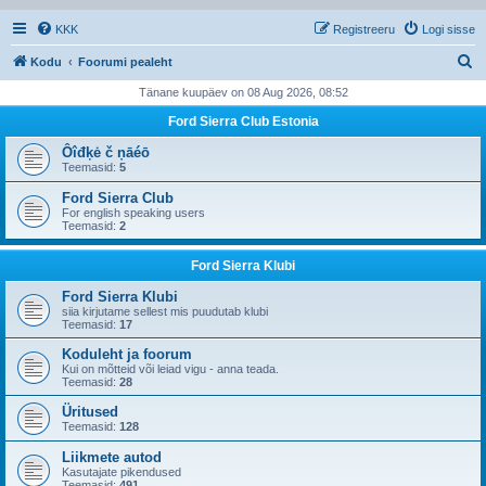
KKK
Registreeru
Logi sisse
O
Kodu
Foorumi pealeht
t
Tänane kuupäev on 08 Aug 2026, 08:52
s
Ford Sierra Club Estonia
i
Ôîđķė č ņāéō
Teemasid:
5
Ford Sierra Club
For english speaking users
Teemasid:
2
Ford Sierra Klubi
Ford Sierra Klubi
siia kirjutame sellest mis puudutab klubi
Teemasid:
17
Koduleht ja foorum
Kui on mõtteid või leiad vigu - anna teada.
Teemasid:
28
Üritused
Teemasid:
128
Liikmete autod
Kasutajate pikendused
Teemasid:
491