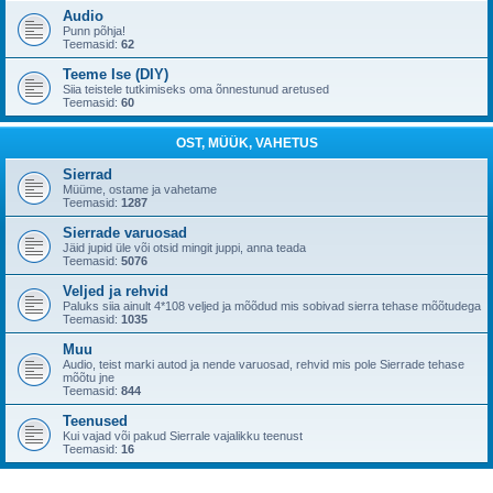
Audio
Punn põhja!
Teemasid:
62
Teeme Ise (DIY)
Siia teistele tutkimiseks oma õnnestunud aretused
Teemasid:
60
OST, MÜÜK, VAHETUS
Sierrad
Müüme, ostame ja vahetame
Teemasid:
1287
Sierrade varuosad
Jäid jupid üle või otsid mingit juppi, anna teada
Teemasid:
5076
Veljed ja rehvid
Paluks siia ainult 4*108 veljed ja mõõdud mis sobivad sierra tehase mõõtudega
Teemasid:
1035
Muu
Audio, teist marki autod ja nende varuosad, rehvid mis pole Sierrade tehase
mõõtu jne
Teemasid:
844
Teenused
Kui vajad või pakud Sierrale vajalikku teenust
Teemasid:
16