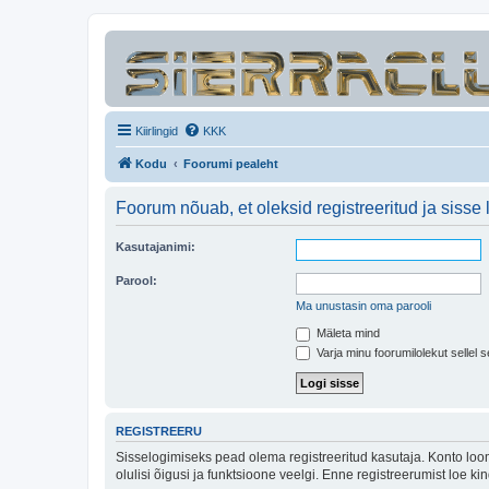
Kiirlingid
KKK
Kodu
Foorumi pealeht
Foorum nõuab, et oleksid registreeritud ja sisse 
Kasutajanimi:
Parool:
Ma unustasin oma parooli
Mäleta mind
Varja minu foorumilolekut sellel s
REGISTREERU
Sisselogimiseks pead olema registreeritud kasutaja. Konto loom
olulisi õigusi ja funktsioone veelgi. Enne registreerumist loe k