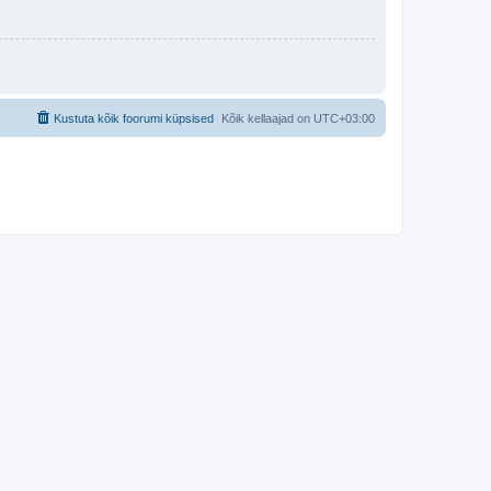
Kustuta kõik foorumi küpsised
Kõik kellaajad on
UTC+03:00