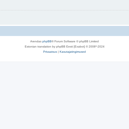
Arendas
phpBB
® Forum Software © phpBB Limited
Estonian translation by phpBB Eesti [Exabot] © 2008*-2024
Privaatsus
|
Kasutajatingimused