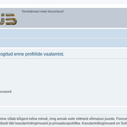
Teretulemast meie foorumisse!
logitud enne profiilide vaatamist.
essioonil
ine võtab kõigest mõne minuti, ning annab sulle mitmeid võimalusi juurde. Foorumi
indlasti läbi kasutamistingimused ja privaatsuspoliitika. Kasutamistingimused on Su