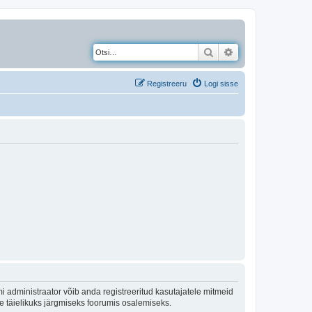
Otsi
Täiendatud otsing
Registreeru
Logi sisse
 administraator võib anda registreeritud kasutajatele mitmeid
lle täielikuks järgmiseks foorumis osalemiseks.