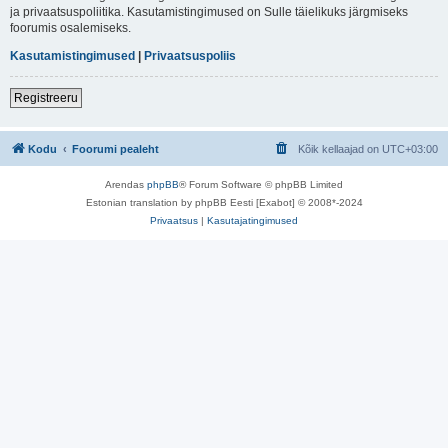
ja privaatsuspoliitika. Kasutamistingimused on Sulle täielikuks järgmiseks
foorumis osalemiseks.
Kasutamistingimused
|
Privaatsuspoliis
Registreeru
Kodu
Foorumi pealeht
Kõik kellaajad on
UTC+03:00
Arendas
phpBB
® Forum Software © phpBB Limited
Estonian translation by phpBB Eesti [Exabot] © 2008*-2024
Privaatsus
|
Kasutajatingimused