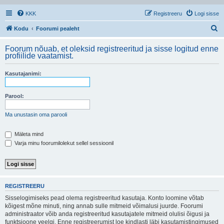
KKK
Registreeru
Logi sisse
O
Kodu
Foorumi pealeht
t
Foorum nõuab, et oleksid registreeritud ja sisse logitud enne
s
profiilide vaatamist.
i
Kasutajanimi:
Parool:
Ma unustasin oma parooli
Mäleta mind
Varja minu foorumilolekut sellel sessioonil
REGISTREERU
Sisselogimiseks pead olema registreeritud kasutaja. Konto loomine võtab
kõigest mõne minuti, ning annab sulle mitmeid võimalusi juurde. Foorumi
administraator võib anda registreeritud kasutajatele mitmeid olulisi õigusi ja
funktsioone veelgi. Enne registreerumist loe kindlasti läbi kasutamistingimused