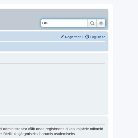
Otsi
Täiendatud otsing
Registreeru
Logi sisse
 administraator võib anda registreeritud kasutajatele mitmeid
lle täielikuks järgmiseks foorumis osalemiseks.