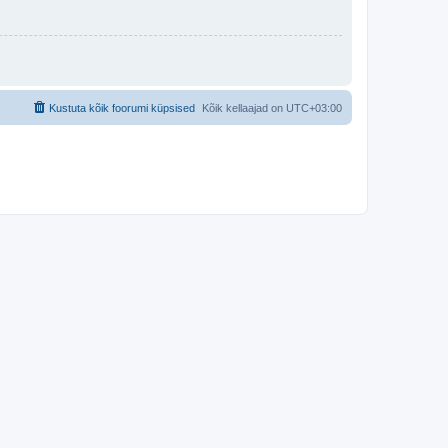
Kustuta kõik foorumi küpsised
Kõik kellaajad on
UTC+03:00