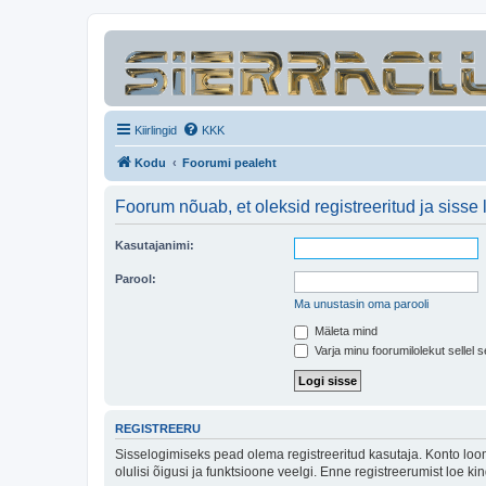
Kiirlingid
KKK
Kodu
Foorumi pealeht
Foorum nõuab, et oleksid registreeritud ja sisse 
Kasutajanimi:
Parool:
Ma unustasin oma parooli
Mäleta mind
Varja minu foorumilolekut sellel s
REGISTREERU
Sisselogimiseks pead olema registreeritud kasutaja. Konto loom
olulisi õigusi ja funktsioone veelgi. Enne registreerumist loe k