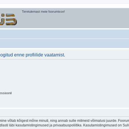
Teretulemast meie foorumisse!
logitud enne profiilide vaatamist.
essioonil
ine võtab kõigest mõne minuti, ning annab sulle mitmeid võimalusi juurde. Foorumi
indlasti läbi kasutamistingimused ja privaatsuspoliitika. Kasutamistingimused on Su