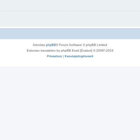
Arendas
phpBB
® Forum Software © phpBB Limited
Estonian translation by phpBB Eesti [Exabot] © 2008*-2024
Privaatsus
|
Kasutajatingimused