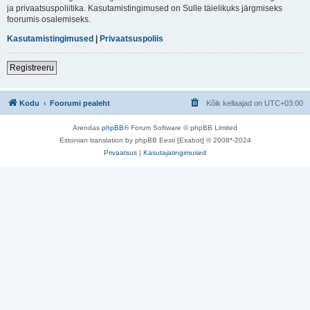
ja privaatsuspoliitika. Kasutamistingimused on Sulle täielikuks järgmiseks
foorumis osalemiseks.
Kasutamistingimused
|
Privaatsuspoliis
Registreeru
Kodu
Foorumi pealeht
Kõik kellaajad on
UTC+03:00
Arendas
phpBB
® Forum Software © phpBB Limited
Estonian translation by phpBB Eesti [Exabot] © 2008*-2024
Privaatsus
|
Kasutajatingimused