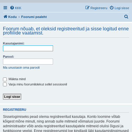
KKK
Registreeru
Logi sisse
O
Kodu
Foorumi pealeht
t
Foorum nõuab, et oleksid registreeritud ja sisse logitud enne
s
profiilide vaatamist.
i
Kasutajanimi:
Parool:
Ma unustasin oma parooli
Mäleta mind
Varja minu foorumilolekut sellel sessioonil
REGISTREERU
Sisselogimiseks pead olema registreeritud kasutaja. Konto loomine võtab
kõigest mõne minuti, ning annab sulle mitmeid võimalusi juurde. Foorumi
administraator võib anda registreeritud kasutajatele mitmeid olulisi õigusi ja
funktsioone veelgi. Enne registreerumist loe kindlasti läbi kasutamistingimused