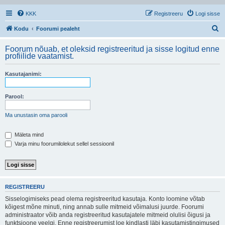
KKK
Registreeru
Logi sisse
O
Kodu
Foorumi pealeht
t
Foorum nõuab, et oleksid registreeritud ja sisse logitud enne
s
profiilide vaatamist.
i
Kasutajanimi:
Parool:
Ma unustasin oma parooli
Mäleta mind
Varja minu foorumilolekut sellel sessioonil
REGISTREERU
Sisselogimiseks pead olema registreeritud kasutaja. Konto loomine võtab
kõigest mõne minuti, ning annab sulle mitmeid võimalusi juurde. Foorumi
administraator võib anda registreeritud kasutajatele mitmeid olulisi õigusi ja
funktsioone veelgi. Enne registreerumist loe kindlasti läbi kasutamistingimused