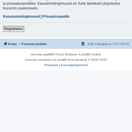
ja privaatsuspoliitika. Kasutamistingimused on Sulle täielikuks järgmiseks
foorumis osalemiseks.
Kasutamistingimused
|
Privaatsuspoliis
Registreeru
Kodu
Foorumi pealeht
Kõik kellaajad on
UTC+03:00
Arendas
phpBB
® Forum Software © phpBB Limited
Estonian translation by phpBB Eesti [Exabot] © 2008*-2024
Privaatsus
|
Kasutajatingimused