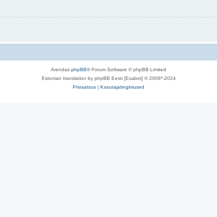
Arendas
phpBB
® Forum Software © phpBB Limited
Estonian translation by phpBB Eesti [Exabot] © 2008*-2024
Privaatsus
|
Kasutajatingimused