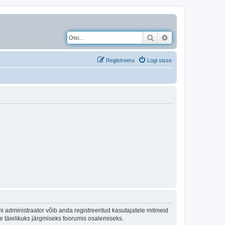
Otsi
Täiendatud otsing
Registreeru
Logi sisse
 administraator võib anda registreeritud kasutajatele mitmeid
lle täielikuks järgmiseks foorumis osalemiseks.