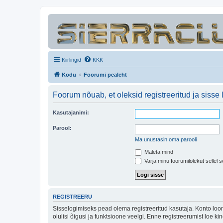
Kiirlingid
KKK
Kodu
Foorumi pealeht
Foorum nõuab, et oleksid registreeritud ja sisse 
Kasutajanimi:
Parool:
Ma unustasin oma parooli
Mäleta mind
Varja minu foorumilolekut sellel s
REGISTREERU
Sisselogimiseks pead olema registreeritud kasutaja. Konto loom
olulisi õigusi ja funktsioone veelgi. Enne registreerumist loe k