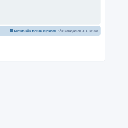
Kustuta kõik foorumi küpsised
Kõik kellaajad on
UTC+03:00