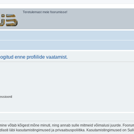
Teretulemast meie foorumisse!
logitud enne profiilide vaatamist.
essioonil
ine võtab kõigest mõne minuti, ning annab sulle mitmeid võimalusi juurde. Foorumi
indlasti läbi kasutamistingimused ja privaatsuspoliitika. Kasutamistingimused on Su