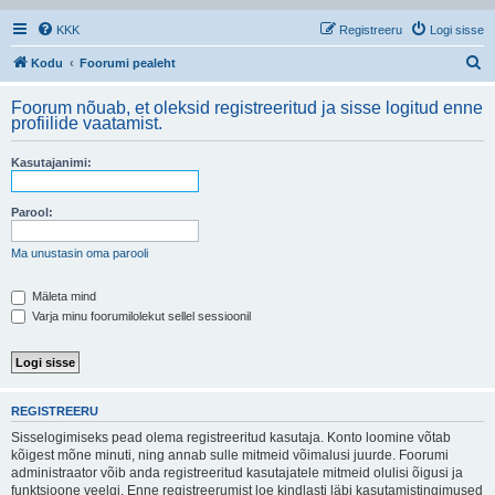
KKK
Registreeru
Logi sisse
O
Kodu
Foorumi pealeht
t
Foorum nõuab, et oleksid registreeritud ja sisse logitud enne
s
profiilide vaatamist.
i
Kasutajanimi:
Parool:
Ma unustasin oma parooli
Mäleta mind
Varja minu foorumilolekut sellel sessioonil
REGISTREERU
Sisselogimiseks pead olema registreeritud kasutaja. Konto loomine võtab
kõigest mõne minuti, ning annab sulle mitmeid võimalusi juurde. Foorumi
administraator võib anda registreeritud kasutajatele mitmeid olulisi õigusi ja
funktsioone veelgi. Enne registreerumist loe kindlasti läbi kasutamistingimused