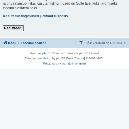
ja privaatsuspoliitika. Kasutamistingimused on Sulle täielikuks järgmiseks
foorumis osalemiseks.
Kasutamistingimused
|
Privaatsuspoliis
Registreeru
Kodu
Foorumi pealeht
Kõik kellaajad on
UTC+03:00
Arendas
phpBB
® Forum Software © phpBB Limited
Estonian translation by phpBB Eesti [Exabot] © 2008*-2024
Privaatsus
|
Kasutajatingimused