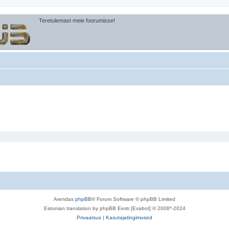
Teretulemast meie foorumisse!
Arendas
phpBB
® Forum Software © phpBB Limited
Estonian translation by phpBB Eesti [Exabot] © 2008*-2024
Privaatsus
|
Kasutajatingimused