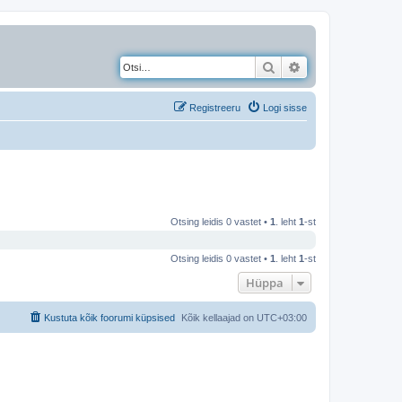
Otsi
Täiendatud otsing
Registreeru
Logi sisse
Otsing leidis 0 vastet •
1
. leht
1
-st
Otsing leidis 0 vastet •
1
. leht
1
-st
Hüppa
Kustuta kõik foorumi küpsised
Kõik kellaajad on
UTC+03:00