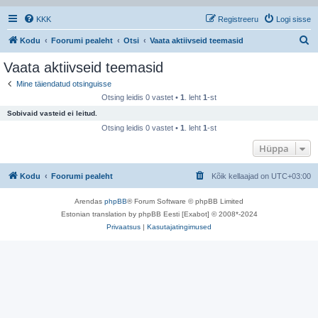
KKK
Registreeru
Logi sisse
O
Kodu
Foorumi pealeht
Otsi
Vaata aktiivseid teemasid
t
Vaata aktiivseid teemasid
s
Mine täiendatud otsinguisse
i
Otsing leidis 0 vastet •
1
. leht
1
-st
Sobivaid vasteid ei leitud.
Otsing leidis 0 vastet •
1
. leht
1
-st
Hüppa
Kodu
Foorumi pealeht
Kõik kellaajad on
UTC+03:00
Arendas
phpBB
® Forum Software © phpBB Limited
Estonian translation by phpBB Eesti [Exabot] © 2008*-2024
Privaatsus
|
Kasutajatingimused