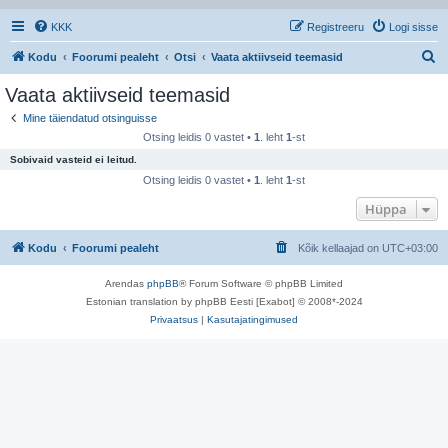
KKK
Registreeru
Logi sisse
O
Kodu
Foorumi pealeht
Otsi
Vaata aktiivseid teemasid
t
Vaata aktiivseid teemasid
s
Mine täiendatud otsinguisse
i
Otsing leidis 0 vastet •
1
. leht
1
-st
Sobivaid vasteid ei leitud.
Otsing leidis 0 vastet •
1
. leht
1
-st
Hüppa
Kodu
Foorumi pealeht
Kõik kellaajad on
UTC+03:00
Arendas
phpBB
® Forum Software © phpBB Limited
Estonian translation by phpBB Eesti [Exabot] © 2008*-2024
Privaatsus
|
Kasutajatingimused