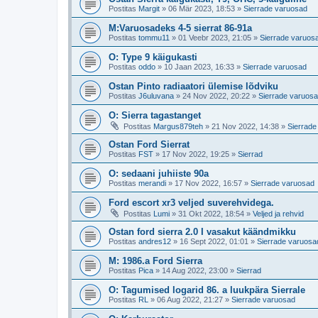
Postitas
Margit
»
06 Mär 2023, 18:53
»
Sierrade varuosad
M:Varuosadeks 4-5 sierrat 86-91a
Postitas
tommu11
»
01 Veebr 2023, 21:05
»
Sierrade varuos
O: Type 9 käigukasti
Postitas
oddo
»
10 Jaan 2023, 16:33
»
Sierrade varuosad
Ostan Pinto radiaatori ülemise lõdviku
Postitas
J6uluvana
»
24 Nov 2022, 20:22
»
Sierrade varuos
O: Sierra tagastanget
Postitas
Margus879teh
»
21 Nov 2022, 14:38
»
Sierrade
Ostan Ford Sierrat
Postitas
FST
»
17 Nov 2022, 19:25
»
Sierrad
O: sedaani juhiiste 90a
Postitas
merandi
»
17 Nov 2022, 16:57
»
Sierrade varuosad
Ford escort xr3 veljed suverehvidega.
Postitas
Lumi
»
31 Okt 2022, 18:54
»
Veljed ja rehvid
Ostan ford sierra 2.0 I vasakut käändmikku
Postitas
andres12
»
16 Sept 2022, 01:01
»
Sierrade varuosa
M: 1986.a Ford Sierra
Postitas
Pica
»
14 Aug 2022, 23:00
»
Sierrad
O: Tagumised logarid 86. a luukpära Sierrale
Postitas
RL
»
06 Aug 2022, 21:27
»
Sierrade varuosad