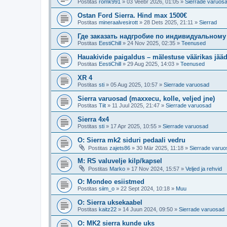
Postitas
romk991
»
03 Veebr 2026, 01:05
»
Sierrade varuos
Ostan Ford Sierra. Hind max 1500€
Postitas
mineraalvesirott
»
28 Dets 2025, 21:11
»
Sierrad
Где заказать надгробие по индивидуальному
Postitas
EestiChill
»
24 Nov 2025, 02:35
»
Teenused
Hauakivide paigaldus – mälestuse väärikas jää
Postitas
EestiChill
»
29 Aug 2025, 14:03
»
Teenused
XR 4
Postitas
sti
»
05 Aug 2025, 10:57
»
Sierrade varuosad
Sierra varuosad (maxxecu, kolle, veljed jne)
Postitas
Tiit
»
11 Juul 2025, 21:47
»
Sierrade varuosad
Sierra 4x4
Postitas
sti
»
17 Apr 2025, 10:55
»
Sierrade varuosad
O: Sierra mk2 siduri pedaali vedru
Postitas
zajets86
»
30 Mär 2025, 11:18
»
Sierrade varu
M: RS valuvelje kilp/kapsel
Postitas
Marko
»
17 Nov 2024, 15:57
»
Veljed ja rehvid
O: Mondeo esiistmed
Postitas
siim_o
»
22 Sept 2024, 10:18
»
Muu
O: Sierra uksekaabel
Postitas
kaitz22
»
14 Juun 2024, 09:50
»
Sierrade varuosad
O: MK2 sierra kunde uks