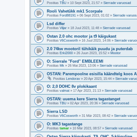
Postitas
TBU
»
10 Sept 2023, 21:57
»
Sierrade varuosad
Rooli Vahetükk mk1 Scorpale
Postitas
Ford88191
»
06 Sept 2023, 01:02
»
Sierrade varuo
Lsd differ
Postitas
Viljar
»
18 Juul 2023, 11:48
»
Sierrade varuosad
Ostan 2.0 ohc mootor ja t9 käigukast
Postitas
V6Cosworth
»
16 Juul 2023, 14:06
»
Sierrade varu
2.0 74kw mootoril tühikäik puudu ja puterdab
Postitas
Erki2000
»
26 Juun 2023, 15:52
»
Mootor
O: Sierrale "Ford" EMBLEEMI
Postitas
Mk
»
26 Mai 2023, 13:06
»
Sierrade varuosad
OSTAN: Parempoolne esisilla käändtelg koos 
Postitas
Lendorav
»
20 Apr 2023, 15:44
»
Sierrade varu
O: 2,0 DOHC 8v plokikaant
Postitas
valmat
»
17 Apr 2023, 21:13
»
Sierrade varuosad
OSTAN: uuema kere Sierra tagastanget
Postitas
TBU
»
02 Apr 2023, 20:36
»
Sierrade varuosad
Sierra LSD
Postitas
V6Cosworth
»
31 Mär 2023, 08:42
»
Sierrade varuo
O: MK3 tagastange
Postitas
tamar
»
10 Mär 2023, 08:57
»
Sierrade varuosad
Ostan Sierra käigukasti, T9, OHC, 5-käiguline