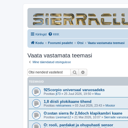
Kiirlingid
KKK
Kodu
Foorumi pealeht
Otsi
Vaata vastamata teemasi
Vaata vastamata teemasi
Mine täiendatud otsinguisse
Otsi
Täiendatud otsing
TEEMASID
92Scorpio universaal varuosadeks
Postitas
jt73
»
25 Juul 2026, 19:50
»
Muu
1,8 diisli plokikaane tihend
Postitas
rekkamees
»
03 Juul 2026, 23:43
»
Mootor
O:ostan sierra 8v 2,0doch klapikambri kaane
Postitas
Liveman12
»
21 Mai 2026, 10:07
»
Sierrade varuos
O: rooli, pardakat ja ohupuhasti sensor