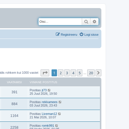
Otsi
Täiendatud otsing
Registreeru
Logi sisse
1
. leht
20
-st
1
2
3
4
5
20
Järgmine
eidis rohkem kui 1000 vastet
…
VAATAMISI
VIIMANE POSTITUS
Postitas
jt73
391
25 Juul 2026, 19:50
Postitas
rekkamees
884
03 Juul 2026, 23:43
Postitas
Liveman12
1164
21 Mai 2026, 10:07
Postitas
romk991
2258
03 Veebr 2026, 01:05