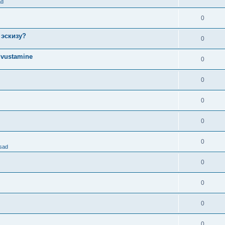
ad
0
 эскизу?
0
dvustamine
0
0
0
0
0
osad
0
0
0
0