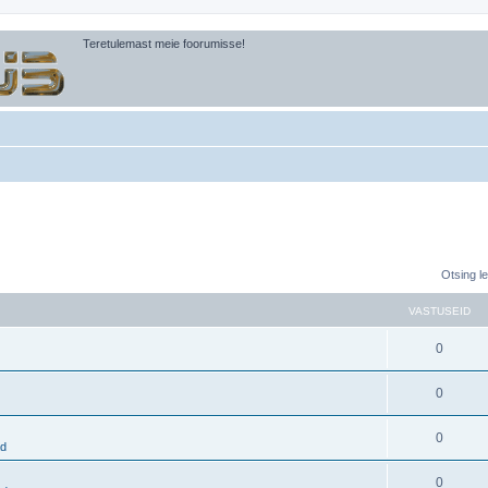
Teretulemast meie foorumisse!
Otsing l
VASTUSEID
0
0
0
ad
0