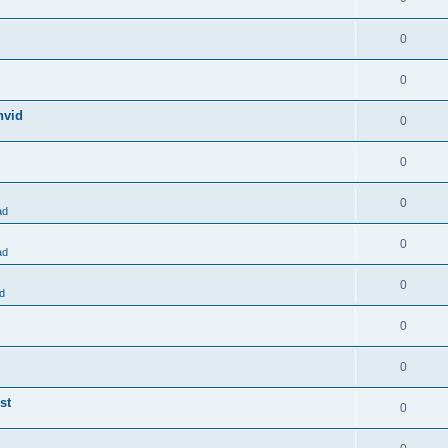
0
0
hvid
0
0
0
ad
0
ad
0
d
0
0
st
0