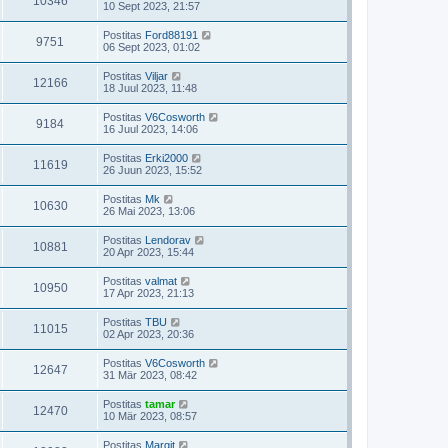
10346
10 Sept 2023, 21:57
Postitas
Ford88191
9751
06 Sept 2023, 01:02
Postitas
Viljar
12166
18 Juul 2023, 11:48
Postitas
V6Cosworth
9184
16 Juul 2023, 14:06
Postitas
Erki2000
11619
26 Juun 2023, 15:52
Postitas
Mk
10630
26 Mai 2023, 13:06
Postitas
Lendorav
10881
20 Apr 2023, 15:44
Postitas
valmat
10950
17 Apr 2023, 21:13
Postitas
TBU
11015
02 Apr 2023, 20:36
Postitas
V6Cosworth
12647
31 Mär 2023, 08:42
Postitas
tamar
12470
10 Mär 2023, 08:57
Postitas
Margit