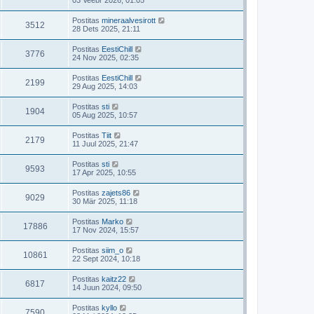
Postitas
mineraalvesirott
3512
28 Dets 2025, 21:11
Postitas
EestiChill
3776
24 Nov 2025, 02:35
Postitas
EestiChill
2199
29 Aug 2025, 14:03
Postitas
sti
1904
05 Aug 2025, 10:57
Postitas
Tiit
2179
11 Juul 2025, 21:47
Postitas
sti
9593
17 Apr 2025, 10:55
Postitas
zajets86
9029
30 Mär 2025, 11:18
Postitas
Marko
17886
17 Nov 2024, 15:57
Postitas
siim_o
10861
22 Sept 2024, 10:18
Postitas
kaitz22
6817
14 Juun 2024, 09:50
Postitas
kyllo
7590