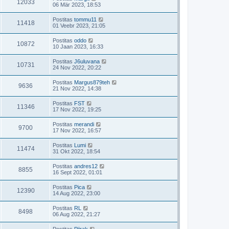
12033
06 Mär 2023, 18:53
Postitas
tommu11
11418
01 Veebr 2023, 21:05
Postitas
oddo
10872
10 Jaan 2023, 16:33
Postitas
J6uluvana
10731
24 Nov 2022, 20:22
Postitas
Margus879teh
9636
21 Nov 2022, 14:38
Postitas
FST
11346
17 Nov 2022, 19:25
Postitas
merandi
9700
17 Nov 2022, 16:57
Postitas
Lumi
11474
31 Okt 2022, 18:54
Postitas
andres12
8855
16 Sept 2022, 01:01
Postitas
Pica
12390
14 Aug 2022, 23:00
Postitas
RL
8498
06 Aug 2022, 21:27
Postitas
Piirak