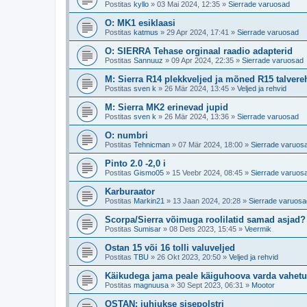
Postitas
kyllo
»
03 Mai 2024, 12:35
»
Sierrade varuosad
O: MK1 esiklaasi
Postitas
katmus
»
29 Apr 2024, 17:41
»
Sierrade varuosad
O: SIERRA Tehase orginaal raadio adapterid
Postitas
Sannuuz
»
09 Apr 2024, 22:35
»
Sierrade varuosad
M: Sierra R14 plekkveljed ja mõned R15 talvere
Postitas
sven k
»
26 Mär 2024, 13:45
»
Veljed ja rehvid
M: Sierra MK2 erinevad jupid
Postitas
sven k
»
26 Mär 2024, 13:36
»
Sierrade varuosad
O: numbri
Postitas
Tehnicman
»
07 Mär 2024, 18:00
»
Sierrade varuos
Pinto 2.0 -2,0 i
Postitas
Gismo05
»
15 Veebr 2024, 08:45
»
Sierrade varuos
Karburaator
Postitas
Markin21
»
13 Jaan 2024, 20:28
»
Sierrade varuosa
Scorpa/Sierra võimuga roolilatid samad asjad?
Postitas
Sumisar
»
08 Dets 2023, 15:45
»
Veermik
Ostan 15 või 16 tolli valuveljed
Postitas
TBU
»
26 Okt 2023, 20:50
»
Veljed ja rehvid
Käikudega jama peale käiguhoova varda vahetu
Postitas
magnuusa
»
30 Sept 2023, 06:31
»
Mootor
OSTAN: juhiukse sisepolstri