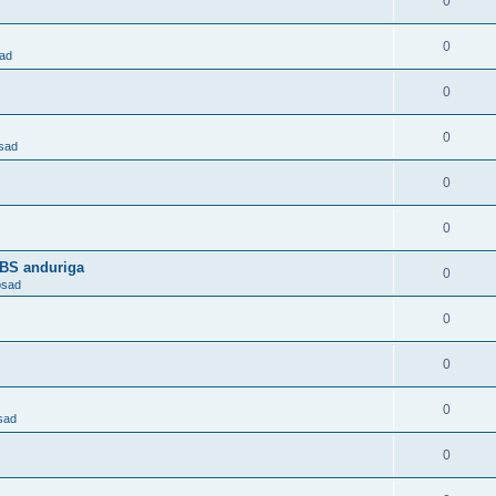
0
0
sad
0
0
osad
0
0
ABS anduriga
0
osad
0
0
0
sad
0