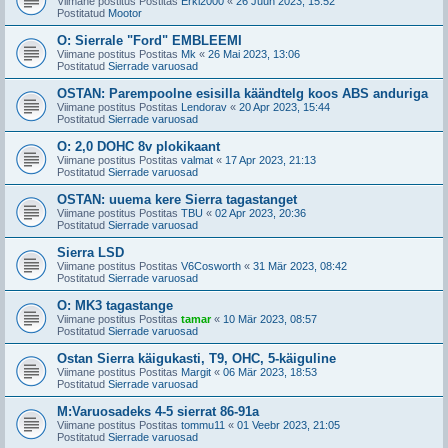
Viimane postitus Postitas
Erki2000
«
26 Juun 2023, 15:52
Postitatud
Mootor
O: Sierrale "Ford" EMBLEEMI
Viimane postitus Postitas
Mk
«
26 Mai 2023, 13:06
Postitatud
Sierrade varuosad
OSTAN: Parempoolne esisilla käändtelg koos ABS anduriga
Viimane postitus Postitas
Lendorav
«
20 Apr 2023, 15:44
Postitatud
Sierrade varuosad
O: 2,0 DOHC 8v plokikaant
Viimane postitus Postitas
valmat
«
17 Apr 2023, 21:13
Postitatud
Sierrade varuosad
OSTAN: uuema kere Sierra tagastanget
Viimane postitus Postitas
TBU
«
02 Apr 2023, 20:36
Postitatud
Sierrade varuosad
Sierra LSD
Viimane postitus Postitas
V6Cosworth
«
31 Mär 2023, 08:42
Postitatud
Sierrade varuosad
O: MK3 tagastange
Viimane postitus Postitas
tamar
«
10 Mär 2023, 08:57
Postitatud
Sierrade varuosad
Ostan Sierra käigukasti, T9, OHC, 5-käiguline
Viimane postitus Postitas
Margit
«
06 Mär 2023, 18:53
Postitatud
Sierrade varuosad
M:Varuosadeks 4-5 sierrat 86-91a
Viimane postitus Postitas
tommu11
«
01 Veebr 2023, 21:05
Postitatud
Sierrade varuosad