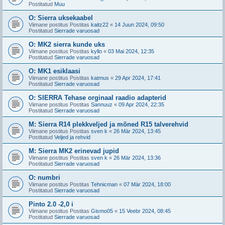
Postitatud
Muu
O: Sierra uksekaabel
Viimane postitus Postitas
kaitz22
«
14 Juun 2024, 09:50
Postitatud
Sierrade varuosad
O: MK2 sierra kunde uks
Viimane postitus Postitas
kyllo
«
03 Mai 2024, 12:35
Postitatud
Sierrade varuosad
O: MK1 esiklaasi
Viimane postitus Postitas
katmus
«
29 Apr 2024, 17:41
Postitatud
Sierrade varuosad
O: SIERRA Tehase orginaal raadio adapterid
Viimane postitus Postitas
Sannuuz
«
09 Apr 2024, 22:35
Postitatud
Sierrade varuosad
M: Sierra R14 plekkveljed ja mõned R15 talverehvid
Viimane postitus Postitas
sven k
«
26 Mär 2024, 13:45
Postitatud
Veljed ja rehvid
M: Sierra MK2 erinevad jupid
Viimane postitus Postitas
sven k
«
26 Mär 2024, 13:36
Postitatud
Sierrade varuosad
O: numbri
Viimane postitus Postitas
Tehnicman
«
07 Mär 2024, 18:00
Postitatud
Sierrade varuosad
Pinto 2.0 -2,0 i
Viimane postitus Postitas
Gismo05
«
15 Veebr 2024, 08:45
Postitatud
Sierrade varuosad