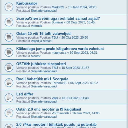
Karburaator
Viimane postitus Postitas
Markin21
«
13 Jaan 2024, 20:28
Postitatud
Sierrade varuosad
Scorpa/Sierra võimuga roolilatid samad asjad?
Viimane postitus Postitas
Sumisar
«
08 Dets 2023, 15:45
Postitatud
Veermik
Ostan 15 või 16 tolli valuveljed
Viimane postitus Postitas
TBU
«
26 Okt 2023, 20:50
Postitatud
Veljed ja rehvid
Käikudega jama peale käiguhoova varda vahetust
Viimane postitus Postitas
magnuusa
«
30 Sept 2023, 06:31
Postitatud
Mootor
OSTAN: juhiukse sisepolstri
Viimane postitus Postitas
TBU
«
10 Sept 2023, 21:57
Postitatud
Sierrade varuosad
Rooli Vahetükk mk1 Scorpale
Viimane postitus Postitas
Ford88191
«
06 Sept 2023, 01:02
Postitatud
Sierrade varuosad
Lsd differ
Viimane postitus Postitas
Viljar
«
18 Juul 2023, 11:48
Postitatud
Sierrade varuosad
Ostan 2.0 ohc mootor ja t9 käigukast
Viimane postitus Postitas
V6Cosworth
«
16 Juul 2023, 14:06
Postitatud
Sierrade varuosad
2.0 74kw mootoril tühikäik puudu ja puterdab