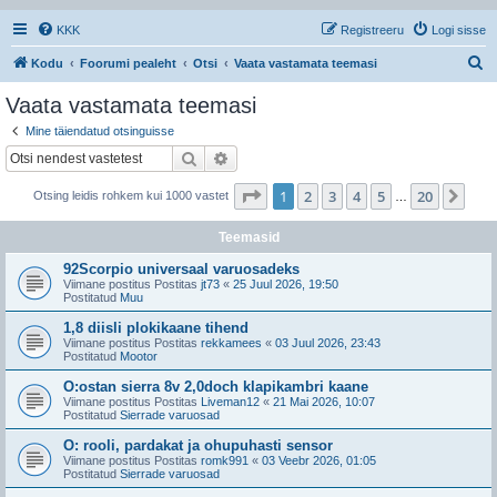
KKK
Registreeru
Logi sisse
O
Kodu
Foorumi pealeht
Otsi
Vaata vastamata teemasi
t
Vaata vastamata teemasi
s
Mine täiendatud otsinguisse
i
Otsi
Täiendatud otsing
1
. leht
20
-st
1
2
3
4
5
20
Jär
Otsing leidis rohkem kui 1000 vastet
…
Teemasid
92Scorpio universaal varuosadeks
Viimane postitus Postitas
jt73
«
25 Juul 2026, 19:50
Postitatud
Muu
1,8 diisli plokikaane tihend
Viimane postitus Postitas
rekkamees
«
03 Juul 2026, 23:43
Postitatud
Mootor
O:ostan sierra 8v 2,0doch klapikambri kaane
Viimane postitus Postitas
Liveman12
«
21 Mai 2026, 10:07
Postitatud
Sierrade varuosad
O: rooli, pardakat ja ohupuhasti sensor
Viimane postitus Postitas
romk991
«
03 Veebr 2026, 01:05
Postitatud
Sierrade varuosad