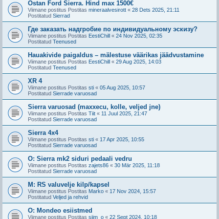
Ostan Ford Sierra. Hind max 1500€
Viimane postitus Postitas
mineraalvesirott
«
28 Dets 2025, 21:11
Postitatud
Sierrad
Где заказать надгробие по индивидуальному эскизу?
Viimane postitus Postitas
EestiChill
«
24 Nov 2025, 02:35
Postitatud
Teenused
Hauakivide paigaldus – mälestuse väärikas jäädvustamine
Viimane postitus Postitas
EestiChill
«
29 Aug 2025, 14:03
Postitatud
Teenused
XR 4
Viimane postitus Postitas
sti
«
05 Aug 2025, 10:57
Postitatud
Sierrade varuosad
Sierra varuosad (maxxecu, kolle, veljed jne)
Viimane postitus Postitas
Tiit
«
11 Juul 2025, 21:47
Postitatud
Sierrade varuosad
Sierra 4x4
Viimane postitus Postitas
sti
«
17 Apr 2025, 10:55
Postitatud
Sierrade varuosad
O: Sierra mk2 siduri pedaali vedru
Viimane postitus Postitas
zajets86
«
30 Mär 2025, 11:18
Postitatud
Sierrade varuosad
M: RS valuvelje kilp/kapsel
Viimane postitus Postitas
Marko
«
17 Nov 2024, 15:57
Postitatud
Veljed ja rehvid
O: Mondeo esiistmed
Viimane postitus Postitas
siim_o
«
22 Sept 2024, 10:18