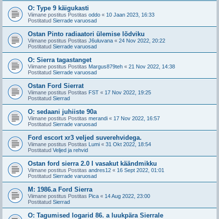
O: Type 9 käigukasti
Viimane postitus Postitas
oddo
«
10 Jaan 2023, 16:33
Postitatud
Sierrade varuosad
Ostan Pinto radiaatori ülemise lõdviku
Viimane postitus Postitas
J6uluvana
«
24 Nov 2022, 20:22
Postitatud
Sierrade varuosad
O: Sierra tagastanget
Viimane postitus Postitas
Margus879teh
«
21 Nov 2022, 14:38
Postitatud
Sierrade varuosad
Ostan Ford Sierrat
Viimane postitus Postitas
FST
«
17 Nov 2022, 19:25
Postitatud
Sierrad
O: sedaani juhiiste 90a
Viimane postitus Postitas
merandi
«
17 Nov 2022, 16:57
Postitatud
Sierrade varuosad
Ford escort xr3 veljed suverehvidega.
Viimane postitus Postitas
Lumi
«
31 Okt 2022, 18:54
Postitatud
Veljed ja rehvid
Ostan ford sierra 2.0 I vasakut käändmikku
Viimane postitus Postitas
andres12
«
16 Sept 2022, 01:01
Postitatud
Sierrade varuosad
M: 1986.a Ford Sierra
Viimane postitus Postitas
Pica
«
14 Aug 2022, 23:00
Postitatud
Sierrad
O: Tagumised logarid 86. a luukpära Sierrale