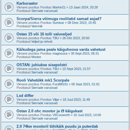
Karburaator
Viimane postitus Postitas
Markin21
«
13 Jaan 2024, 20:28
Postitatud
Sierrade varuosad
Scorpa/Sierra võimuga roolilatid samad asjad?
Viimane postitus Postitas
Sumisar
«
08 Dets 2023, 15:45
Postitatud
Veermik
Ostan 15 või 16 tolli valuveljed
Viimane postitus Postitas
TBU
«
26 Okt 2023, 20:50
Postitatud
Veljed ja rehvid
Käikudega jama peale käiguhoova varda vahetust
Viimane postitus Postitas
magnuusa
«
30 Sept 2023, 06:31
Postitatud
Mootor
OSTAN: juhiukse sisepolstri
Viimane postitus Postitas
TBU
«
10 Sept 2023, 21:57
Postitatud
Sierrade varuosad
Rooli Vahetükk mk1 Scorpale
Viimane postitus Postitas
Ford88191
«
06 Sept 2023, 01:02
Postitatud
Sierrade varuosad
Lsd differ
Viimane postitus Postitas
Viljar
«
18 Juul 2023, 11:48
Postitatud
Sierrade varuosad
Ostan 2.0 ohc mootor ja t9 käigukast
Viimane postitus Postitas
V6Cosworth
«
16 Juul 2023, 14:06
Postitatud
Sierrade varuosad
2.0 74kw mootoril tühikäik puudu ja puterdab