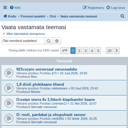
KKK
Registreeru
Logi sisse
O
Kodu
Foorumi pealeht
Otsi
Vaata vastamata teemasi
t
Vaata vastamata teemasi
s
Mine täiendatud otsinguisse
i
Otsi
Täiendatud otsing
1
. leht
20
-st
1
2
3
4
5
20
Jär
Otsing leidis rohkem kui 1000 vastet
…
Teemasid
92Scorpio universaal varuosadeks
Viimane postitus Postitas
jt73
«
25 Juul 2026, 19:50
Postitatud
Muu
1,8 diisli plokikaane tihend
Viimane postitus Postitas
rekkamees
«
03 Juul 2026, 23:43
Postitatud
Mootor
O:ostan sierra 8v 2,0doch klapikambri kaane
Viimane postitus Postitas
Liveman12
«
21 Mai 2026, 10:07
Postitatud
Sierrade varuosad
O: rooli, pardakat ja ohupuhasti sensor
Viimane postitus Postitas
romk991
«
03 Veebr 2026, 01:05
Postitatud
Sierrade varuosad