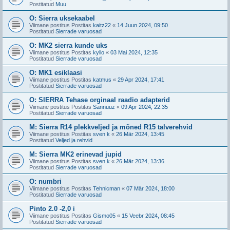
Postitatud
Muu
O: Sierra uksekaabel
Viimane postitus Postitas
kaitz22
«
14 Juun 2024, 09:50
Postitatud
Sierrade varuosad
O: MK2 sierra kunde uks
Viimane postitus Postitas
kyllo
«
03 Mai 2024, 12:35
Postitatud
Sierrade varuosad
O: MK1 esiklaasi
Viimane postitus Postitas
katmus
«
29 Apr 2024, 17:41
Postitatud
Sierrade varuosad
O: SIERRA Tehase orginaal raadio adapterid
Viimane postitus Postitas
Sannuuz
«
09 Apr 2024, 22:35
Postitatud
Sierrade varuosad
M: Sierra R14 plekkveljed ja mõned R15 talverehvid
Viimane postitus Postitas
sven k
«
26 Mär 2024, 13:45
Postitatud
Veljed ja rehvid
M: Sierra MK2 erinevad jupid
Viimane postitus Postitas
sven k
«
26 Mär 2024, 13:36
Postitatud
Sierrade varuosad
O: numbri
Viimane postitus Postitas
Tehnicman
«
07 Mär 2024, 18:00
Postitatud
Sierrade varuosad
Pinto 2.0 -2,0 i
Viimane postitus Postitas
Gismo05
«
15 Veebr 2024, 08:45
Postitatud
Sierrade varuosad