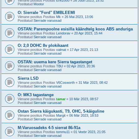
Viimane postitus Postitas
Erki2000
«
26 Juun 2023, 15:52
Postitatud
Mootor
O: Sierrale "Ford" EMBLEEMI
Viimane postitus Postitas
Mk
«
26 Mai 2023, 13:06
Postitatud
Sierrade varuosad
OSTAN: Parempoolne esisilla käändtelg koos ABS anduriga
Viimane postitus Postitas
Lendorav
«
20 Apr 2023, 15:44
Postitatud
Sierrade varuosad
O: 2,0 DOHC 8v plokikaant
Viimane postitus Postitas
valmat
«
17 Apr 2023, 21:13
Postitatud
Sierrade varuosad
OSTAN: uuema kere Sierra tagastanget
Viimane postitus Postitas
TBU
«
02 Apr 2023, 20:36
Postitatud
Sierrade varuosad
Sierra LSD
Viimane postitus Postitas
V6Cosworth
«
31 Mär 2023, 08:42
Postitatud
Sierrade varuosad
O: MK3 tagastange
Viimane postitus Postitas
tamar
«
10 Mär 2023, 08:57
Postitatud
Sierrade varuosad
Ostan Sierra käigukasti, T9, OHC, 5-käiguline
Viimane postitus Postitas
Margit
«
06 Mär 2023, 18:53
Postitatud
Sierrade varuosad
M:Varuosadeks 4-5 sierrat 86-91a
Viimane postitus Postitas
tommu11
«
01 Veebr 2023, 21:05
Postitatud
Sierrade varuosad