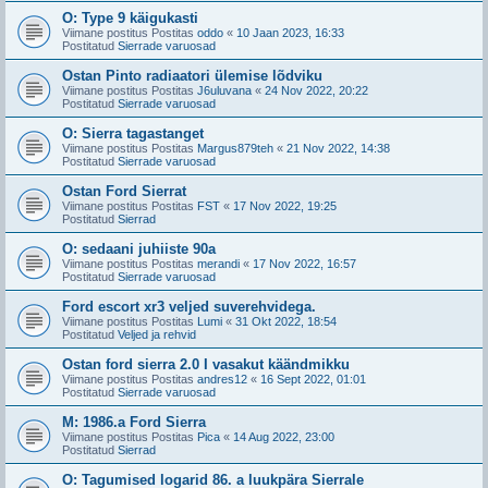
O: Type 9 käigukasti
Viimane postitus Postitas
oddo
«
10 Jaan 2023, 16:33
Postitatud
Sierrade varuosad
Ostan Pinto radiaatori ülemise lõdviku
Viimane postitus Postitas
J6uluvana
«
24 Nov 2022, 20:22
Postitatud
Sierrade varuosad
O: Sierra tagastanget
Viimane postitus Postitas
Margus879teh
«
21 Nov 2022, 14:38
Postitatud
Sierrade varuosad
Ostan Ford Sierrat
Viimane postitus Postitas
FST
«
17 Nov 2022, 19:25
Postitatud
Sierrad
O: sedaani juhiiste 90a
Viimane postitus Postitas
merandi
«
17 Nov 2022, 16:57
Postitatud
Sierrade varuosad
Ford escort xr3 veljed suverehvidega.
Viimane postitus Postitas
Lumi
«
31 Okt 2022, 18:54
Postitatud
Veljed ja rehvid
Ostan ford sierra 2.0 I vasakut käändmikku
Viimane postitus Postitas
andres12
«
16 Sept 2022, 01:01
Postitatud
Sierrade varuosad
M: 1986.a Ford Sierra
Viimane postitus Postitas
Pica
«
14 Aug 2022, 23:00
Postitatud
Sierrad
O: Tagumised logarid 86. a luukpära Sierrale