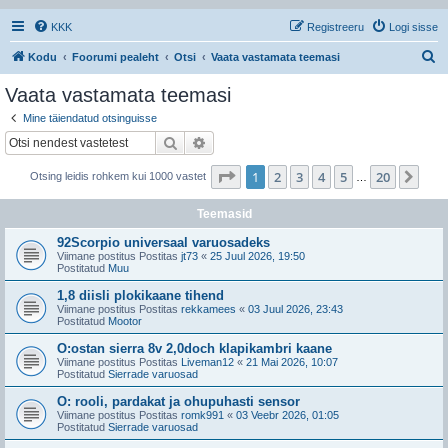
KKK
Registreeru
Logi sisse
O
Kodu
Foorumi pealeht
Otsi
Vaata vastamata teemasi
t
Vaata vastamata teemasi
s
Mine täiendatud otsinguisse
i
Otsi
Täiendatud otsing
1
. leht
20
-st
1
2
3
4
5
20
Jär
Otsing leidis rohkem kui 1000 vastet
…
Teemasid
92Scorpio universaal varuosadeks
Viimane postitus Postitas
jt73
«
25 Juul 2026, 19:50
Postitatud
Muu
1,8 diisli plokikaane tihend
Viimane postitus Postitas
rekkamees
«
03 Juul 2026, 23:43
Postitatud
Mootor
O:ostan sierra 8v 2,0doch klapikambri kaane
Viimane postitus Postitas
Liveman12
«
21 Mai 2026, 10:07
Postitatud
Sierrade varuosad
O: rooli, pardakat ja ohupuhasti sensor
Viimane postitus Postitas
romk991
«
03 Veebr 2026, 01:05
Postitatud
Sierrade varuosad