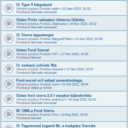
O: Type 9 käigukasti
Viimane postitus Postitas
oddo
«
10 Jaan 2023, 16:33
Postitatud
Sierrade varuosad
Ostan Pinto radiaatori ülemise lõdviku
Viimane postitus Postitas
J6uluvana
«
24 Nov 2022, 20:22
Postitatud
Sierrade varuosad
O: Sierra tagastanget
Viimane postitus Postitas
Margus879teh
«
21 Nov 2022, 14:38
Postitatud
Sierrade varuosad
Ostan Ford Sierrat
Viimane postitus Postitas
FST
«
17 Nov 2022, 19:25
Postitatud
Sierrad
O: sedaani juhiiste 90a
Viimane postitus Postitas
merandi
«
17 Nov 2022, 16:57
Postitatud
Sierrade varuosad
Ford escort xr3 veljed suverehvidega.
Viimane postitus Postitas
Lumi
«
31 Okt 2022, 18:54
Postitatud
Veljed ja rehvid
Ostan ford sierra 2.0 I vasakut käändmikku
Viimane postitus Postitas
andres12
«
16 Sept 2022, 01:01
Postitatud
Sierrade varuosad
M: 1986.a Ford Sierra
Viimane postitus Postitas
Pica
«
14 Aug 2022, 23:00
Postitatud
Sierrad
O: Tagumised logarid 86. a luukpära Sierrale