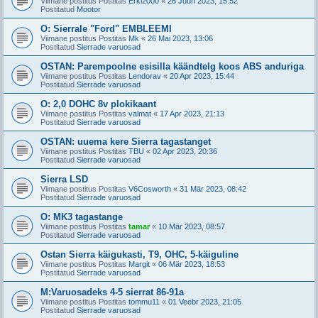
Viimane postitus Postitas
Erki2000
«
26 Juun 2023, 15:52
Postitatud
Mootor
O: Sierrale "Ford" EMBLEEMI
Viimane postitus Postitas
Mk
«
26 Mai 2023, 13:06
Postitatud
Sierrade varuosad
OSTAN: Parempoolne esisilla käändtelg koos ABS anduriga
Viimane postitus Postitas
Lendorav
«
20 Apr 2023, 15:44
Postitatud
Sierrade varuosad
O: 2,0 DOHC 8v plokikaant
Viimane postitus Postitas
valmat
«
17 Apr 2023, 21:13
Postitatud
Sierrade varuosad
OSTAN: uuema kere Sierra tagastanget
Viimane postitus Postitas
TBU
«
02 Apr 2023, 20:36
Postitatud
Sierrade varuosad
Sierra LSD
Viimane postitus Postitas
V6Cosworth
«
31 Mär 2023, 08:42
Postitatud
Sierrade varuosad
O: MK3 tagastange
Viimane postitus Postitas
tamar
«
10 Mär 2023, 08:57
Postitatud
Sierrade varuosad
Ostan Sierra käigukasti, T9, OHC, 5-käiguline
Viimane postitus Postitas
Margit
«
06 Mär 2023, 18:53
Postitatud
Sierrade varuosad
M:Varuosadeks 4-5 sierrat 86-91a
Viimane postitus Postitas
tommu11
«
01 Veebr 2023, 21:05
Postitatud
Sierrade varuosad