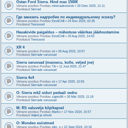
Ostan Ford Sierra. Hind max 1500€
Viimane postitus Postitas
mineraalvesirott
«
28 Dets 2025, 21:11
Postitatud
Sierrad
Где заказать надгробие по индивидуальному эскизу?
Viimane postitus Postitas
EestiChill
«
24 Nov 2025, 02:35
Postitatud
Teenused
Hauakivide paigaldus – mälestuse väärikas jäädvustamine
Viimane postitus Postitas
EestiChill
«
29 Aug 2025, 14:03
Postitatud
Teenused
XR 4
Viimane postitus Postitas
sti
«
05 Aug 2025, 10:57
Postitatud
Sierrade varuosad
Sierra varuosad (maxxecu, kolle, veljed jne)
Viimane postitus Postitas
Tiit
«
11 Juul 2025, 21:47
Postitatud
Sierrade varuosad
Sierra 4x4
Viimane postitus Postitas
sti
«
17 Apr 2025, 10:55
Postitatud
Sierrade varuosad
O: Sierra mk2 siduri pedaali vedru
Viimane postitus Postitas
zajets86
«
30 Mär 2025, 11:18
Postitatud
Sierrade varuosad
M: RS valuvelje kilp/kapsel
Viimane postitus Postitas
Marko
«
17 Nov 2024, 15:57
Postitatud
Veljed ja rehvid
O: Mondeo esiistmed
Viimane postitus Postitas
siim_o
«
22 Sept 2024, 10:18