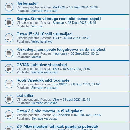
Karburaator
Viimane postitus Postitas
Markin21
«
13 Jaan 2024, 20:28
Postitatud
Sierrade varuosad
Scorpa/Sierra võimuga roolilatid samad asjad?
Viimane postitus Postitas
Sumisar
«
08 Dets 2023, 15:45
Postitatud
Veermik
Ostan 15 või 16 tolli valuveljed
Viimane postitus Postitas
TBU
«
26 Okt 2023, 20:50
Postitatud
Veljed ja rehvid
Käikudega jama peale käiguhoova varda vahetust
Viimane postitus Postitas
magnuusa
«
30 Sept 2023, 06:31
Postitatud
Mootor
OSTAN: juhiukse sisepolstri
Viimane postitus Postitas
TBU
«
10 Sept 2023, 21:57
Postitatud
Sierrade varuosad
Rooli Vahetükk mk1 Scorpale
Viimane postitus Postitas
Ford88191
«
06 Sept 2023, 01:02
Postitatud
Sierrade varuosad
Lsd differ
Viimane postitus Postitas
Viljar
«
18 Juul 2023, 11:48
Postitatud
Sierrade varuosad
Ostan 2.0 ohc mootor ja t9 käigukast
Viimane postitus Postitas
V6Cosworth
«
16 Juul 2023, 14:06
Postitatud
Sierrade varuosad
2.0 74kw mootoril tühikäik puudu ja puterdab