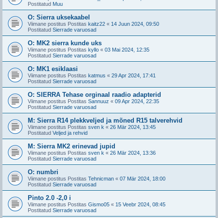
Postitatud
Muu
O: Sierra uksekaabel
Viimane postitus Postitas
kaitz22
«
14 Juun 2024, 09:50
Postitatud
Sierrade varuosad
O: MK2 sierra kunde uks
Viimane postitus Postitas
kyllo
«
03 Mai 2024, 12:35
Postitatud
Sierrade varuosad
O: MK1 esiklaasi
Viimane postitus Postitas
katmus
«
29 Apr 2024, 17:41
Postitatud
Sierrade varuosad
O: SIERRA Tehase orginaal raadio adapterid
Viimane postitus Postitas
Sannuuz
«
09 Apr 2024, 22:35
Postitatud
Sierrade varuosad
M: Sierra R14 plekkveljed ja mõned R15 talverehvid
Viimane postitus Postitas
sven k
«
26 Mär 2024, 13:45
Postitatud
Veljed ja rehvid
M: Sierra MK2 erinevad jupid
Viimane postitus Postitas
sven k
«
26 Mär 2024, 13:36
Postitatud
Sierrade varuosad
O: numbri
Viimane postitus Postitas
Tehnicman
«
07 Mär 2024, 18:00
Postitatud
Sierrade varuosad
Pinto 2.0 -2,0 i
Viimane postitus Postitas
Gismo05
«
15 Veebr 2024, 08:45
Postitatud
Sierrade varuosad