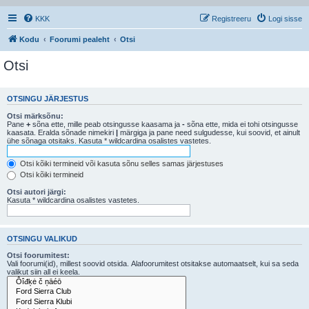
KKK
Registreeru
Logi sisse
Kodu
Foorumi pealeht
Otsi
Otsi
OTSINGU JÄRJESTUS
Otsi märksõnu:
Pane
+
sõna ette, mille peab otsingusse kaasama ja
-
sõna ette, mida ei tohi otsingusse
kaasata. Eralda sõnade nimekiri
|
märgiga ja pane need sulgudesse, kui soovid, et ainult
ühe sõnaga otsitaks. Kasuta * wildcardina osalistes vastetes.
Otsi kõiki termineid või kasuta sõnu selles samas järjestuses
Otsi kõiki termineid
Otsi autori järgi:
Kasuta * wildcardina osalistes vastetes.
OTSINGU VALIKUD
Otsi foorumitest:
Vali foorumi(id), millest soovid otsida. Alafoorumitest otsitakse automaatselt, kui sa seda
valikut siin all ei keela.