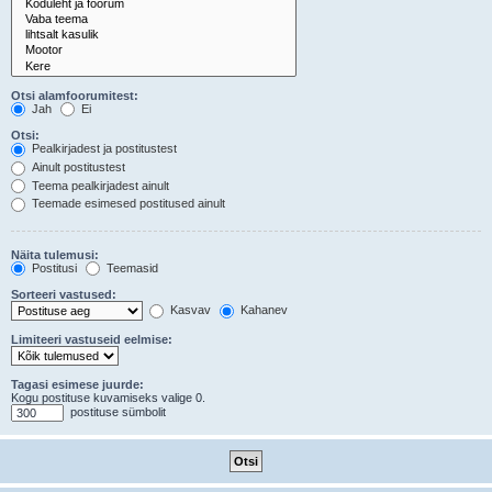
Otsi alamfoorumitest:
Jah
Ei
Otsi:
Pealkirjadest ja postitustest
Ainult postitustest
Teema pealkirjadest ainult
Teemade esimesed postitused ainult
Näita tulemusi:
Postitusi
Teemasid
Sorteeri vastused:
Kasvav
Kahanev
Limiteeri vastuseid eelmise:
Tagasi esimese juurde:
Kogu postituse kuvamiseks valige 0.
postituse sümbolit