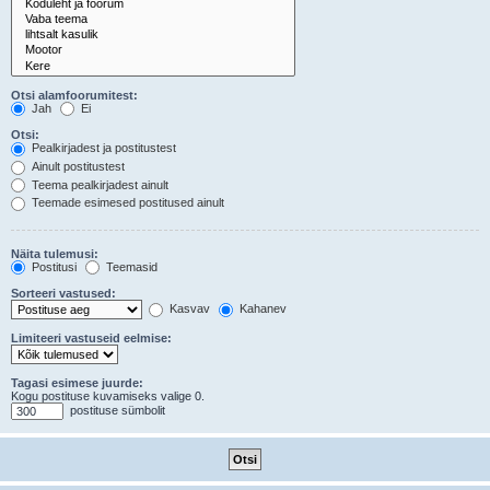
Otsi alamfoorumitest:
Jah
Ei
Otsi:
Pealkirjadest ja postitustest
Ainult postitustest
Teema pealkirjadest ainult
Teemade esimesed postitused ainult
Näita tulemusi:
Postitusi
Teemasid
Sorteeri vastused:
Kasvav
Kahanev
Limiteeri vastuseid eelmise:
Tagasi esimese juurde:
Kogu postituse kuvamiseks valige 0.
postituse sümbolit