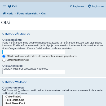
KKK
Registreeru
Logi sisse
Kodu
Foorumi pealeht
Otsi
Otsi
OTSINGU JÄRJESTUS
Otsi märksõnu:
Pane
+
sõna ette, mille peab otsingusse kaasama ja
-
sõna ette, mida ei tohi otsingusse
kaasata. Eralda sõnade nimekiri
|
märgiga ja pane need sulgudesse, kui soovid, et ainult
ühe sõnaga otsitaks. Kasuta * wildcardina osalistes vastetes.
Otsi kõiki termineid või kasuta sõnu selles samas järjestuses
Otsi kõiki termineid
Otsi autori järgi:
Kasuta * wildcardina osalistes vastetes.
OTSINGU VALIKUD
Otsi foorumitest:
Vali foorumi(id), millest soovid otsida. Alafoorumitest otsitakse automaatselt, kui sa seda
valikut siin all ei keela.