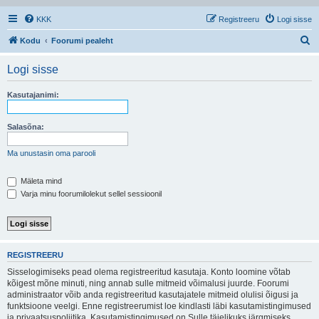
KKK
Registreeru
Logi sisse
O
Kodu
Foorumi pealeht
t
Logi sisse
s
i
Kasutajanimi:
Salasõna:
Ma unustasin oma parooli
Mäleta mind
Varja minu foorumilolekut sellel sessioonil
REGISTREERU
Sisselogimiseks pead olema registreeritud kasutaja. Konto loomine võtab
kõigest mõne minuti, ning annab sulle mitmeid võimalusi juurde. Foorumi
administraator võib anda registreeritud kasutajatele mitmeid olulisi õigusi ja
funktsioone veelgi. Enne registreerumist loe kindlasti läbi kasutamistingimused
ja privaatsuspoliitika. Kasutamistingimused on Sulle täielikuks järgmiseks