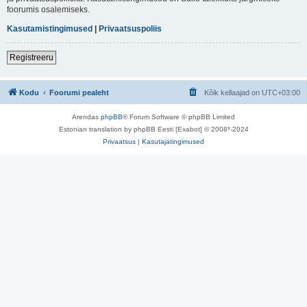
foorumis osalemiseks.
Kasutamistingimused
|
Privaatsuspoliis
Registreeru
Kodu
Foorumi pealeht
Kõik kellaajad on
UTC+03:00
Arendas
phpBB
® Forum Software © phpBB Limited
Estonian translation by phpBB Eesti [Exabot] © 2008*-2024
Privaatsus
|
Kasutajatingimused