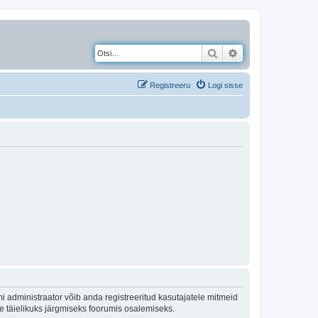
Otsi
Täiendatud otsing
Registreeru
Logi sisse
 administraator võib anda registreeritud kasutajatele mitmeid
lle täielikuks järgmiseks foorumis osalemiseks.