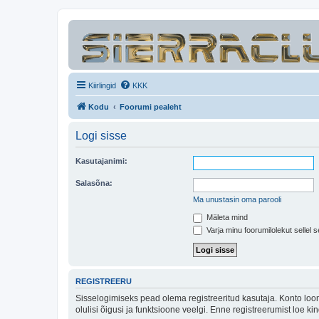
Kiirlingid
KKK
Kodu
Foorumi pealeht
Logi sisse
Kasutajanimi:
Salasõna:
Ma unustasin oma parooli
Mäleta mind
Varja minu foorumilolekut sellel s
REGISTREERU
Sisselogimiseks pead olema registreeritud kasutaja. Konto loom
olulisi õigusi ja funktsioone veelgi. Enne registreerumist loe k