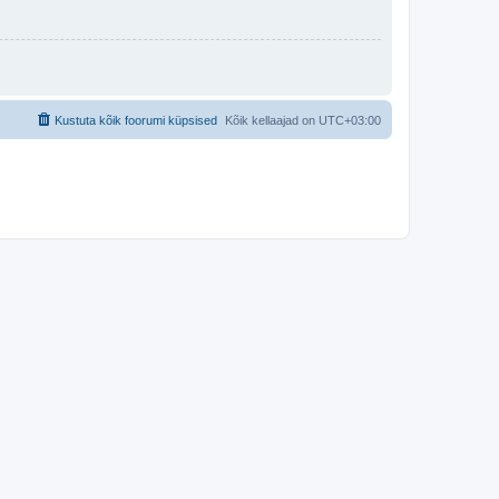
Kustuta kõik foorumi küpsised
Kõik kellaajad on
UTC+03:00