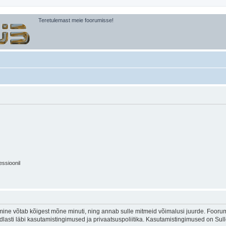
Teretulemast meie foorumisse!
essioonil
ine võtab kõigest mõne minuti, ning annab sulle mitmeid võimalusi juurde. Foorumi
indlasti läbi kasutamistingimused ja privaatsuspoliitika. Kasutamistingimused on Su