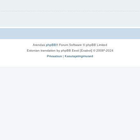
Arendas
phpBB
® Forum Software © phpBB Limited
Estonian translation by phpBB Eesti [Exabot] © 2008*-2024
Privaatsus
|
Kasutajatingimused