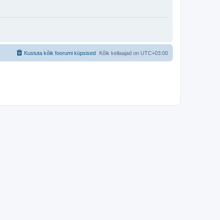
Kustuta kõik foorumi küpsised
Kõik kellaajad on
UTC+03:00