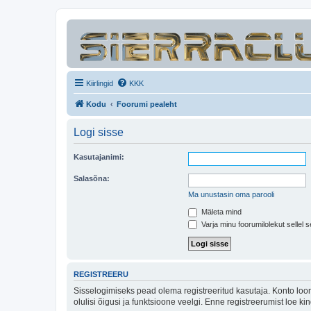
Kiirlingid
KKK
Kodu
Foorumi pealeht
Logi sisse
Kasutajanimi:
Salasõna:
Ma unustasin oma parooli
Mäleta mind
Varja minu foorumilolekut sellel s
REGISTREERU
Sisselogimiseks pead olema registreeritud kasutaja. Konto loom
olulisi õigusi ja funktsioone veelgi. Enne registreerumist loe k