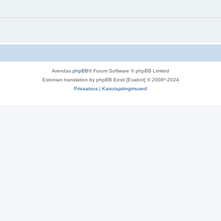
Arendas
phpBB
® Forum Software © phpBB Limited
Estonian translation by phpBB Eesti [Exabot] © 2008*-2024
Privaatsus
|
Kasutajatingimused