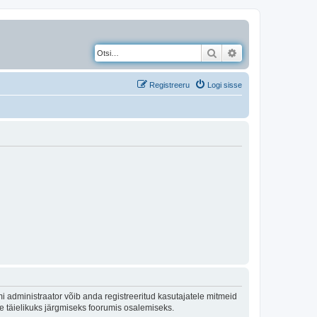
Otsi
Täiendatud otsing
Registreeru
Logi sisse
 administraator võib anda registreeritud kasutajatele mitmeid
lle täielikuks järgmiseks foorumis osalemiseks.