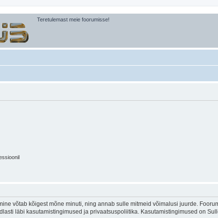
Teretulemast meie foorumisse!
essioonil
ine võtab kõigest mõne minuti, ning annab sulle mitmeid võimalusi juurde. Foorumi
indlasti läbi kasutamistingimused ja privaatsuspoliitika. Kasutamistingimused on Su