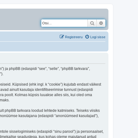
Otsi
Täiendatud otsing
Registreeru
Logi sisse
) ja phpBB (edaspidi “see”, “selle”, “phpBB tarkvara”,
).
iseid. Küpsised (ehk ingl. k “cookie”) kujutab endast väikest
avad ainult kasutaja identifitseerimise tunnust (edaspidi
ra poolt. Kolmas küpsis luuakse alles siis, kui oled oma
amaks.
t phpBB tarkvara loodud lehtede katmiseks. Teiseks viisiks
es anonüümse kasutajana (edaspidi “anonüümsed kasutajad”),
ntole sisselogimiseks (edaspidi “sinu parool”) ja personaalset,
i andmekaitse seadustega, kus kohas oleme majutanud antud