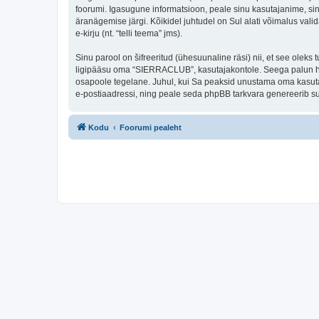
foorumi. Igasugune informatsioon, peale sinu kasutajanime, si
äranägemise järgi. Kõikidel juhtudel on Sul alati võimalus valid
e-kirju (nt. “telli teema” jms).
Sinu parool on šifreeritud (ühesuunaline räsi) nii, et see oleks
ligipääsu oma “SIERRACLUB”, kasutajakontole. Seega palun hoi
osapoole tegelane. Juhul, kui Sa peaksid unustama oma kasutaj
e-postiaadressi, ning peale seda phpBB tarkvara genereerib sul
Kodu
Foorumi pealeht