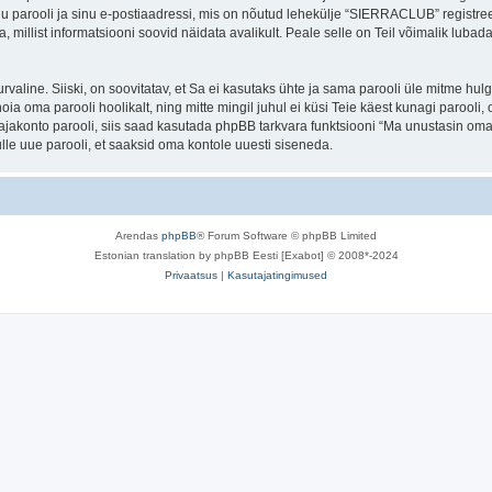
nu parooli ja sinu e-postiaadressi, mis on nõutud lehekülje “SIERRACLUB” registr
a, millist informatsiooni soovid näidata avalikult. Peale selle on Teil võimalik lub
 turvaline. Siiski, on soovitatav, et Sa ei kasutaks ühte ja sama parooli üle mitme h
a oma parooli hoolikalt, ning mitte mingil juhul ei küsi Teie käest kunagi paro
akonto parooli, siis saad kasutada phpBB tarkvara funktsiooni “Ma unustasin oma 
le uue parooli, et saaksid oma kontole uuesti siseneda.
Arendas
phpBB
® Forum Software © phpBB Limited
Estonian translation by phpBB Eesti [Exabot] © 2008*-2024
Privaatsus
|
Kasutajatingimused