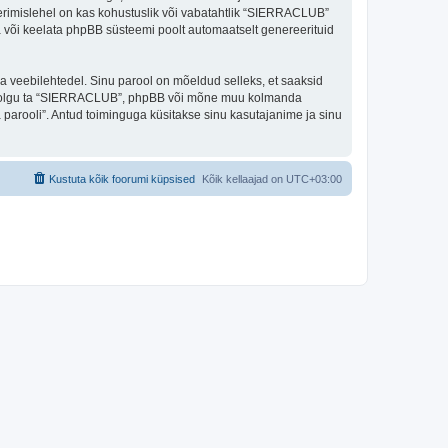
eerimislehel on kas kohustuslik või vabatahtlik “SIERRACLUB”
ada või keelata phpBB süsteemi poolt automaatselt genereerituid
ulga veebilehtedel. Sinu parool on mõeldud selleks, et saaksid
oli, olgu ta “SIERRACLUB”, phpBB või mõne muu kolmanda
parooli”. Antud toiminguga küsitakse sinu kasutajanime ja sinu
Kustuta kõik foorumi küpsised
Kõik kellaajad on
UTC+03:00