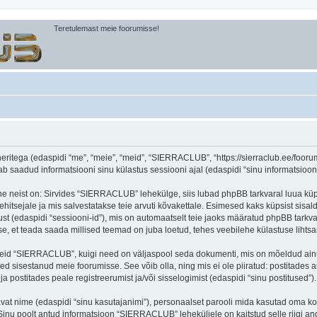
Teretulemast meie foorumisse!
itega (edaspidi “me”, “meie”, “meid”, “SIERRACLUB”, “https://sierraclub.ee/foorum”
aadud informatsiooni sinu külastus sessiooni ajal (edaspidi “sinu informatsioon”
ne neist on: Sirvides “SIERRACLUB” lehekülge, siis lubad phpBB tarkvaral luua küps
ehitsejale ja mis salvestatakse teie arvuti kõvakettale. Esimesed kaks küpsist sisald
st (edaspidi “sessiooni-id”), mis on automaatselt teie jaoks määratud phpBB tarkva
, et teada saada millised teemad on juba loetud, tehes veebilehe külastuse lihts
seid “SIERRACLUB”, kuigi need on väljaspool seda dokumenti, mis on mõeldud ainul
d sisestanud meie foorumisse. See võib olla, ning mis ei ole piiratud: postitad
 postitades peale registreerumist ja/või sisselogimist (edaspidi “sinu postitused”).
tavat nime (edaspidi “sinu kasutajanimi”), personaalset parooli mida kasutad oma ko
). Sinu poolt antud informatsioon “SIERRACLUB” leheküljele on kaitstud selle riig