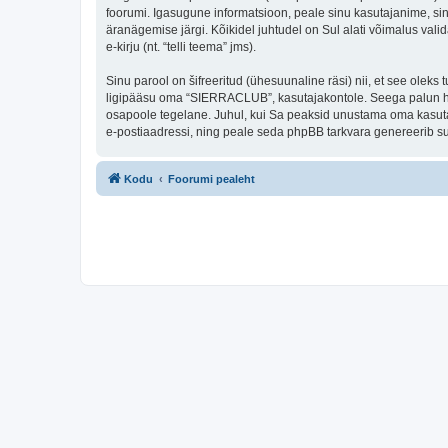
foorumi. Igasugune informatsioon, peale sinu kasutajanime, si
äranägemise järgi. Kõikidel juhtudel on Sul alati võimalus valid
e-kirju (nt. “telli teema” jms).
Sinu parool on šifreeritud (ühesuunaline räsi) nii, et see oleks
ligipääsu oma “SIERRACLUB”, kasutajakontole. Seega palun hoi
osapoole tegelane. Juhul, kui Sa peaksid unustama oma kasutaj
e-postiaadressi, ning peale seda phpBB tarkvara genereerib sul
Kodu
Foorumi pealeht