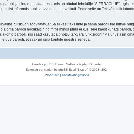
nu parooli ja sinu e-postiaadressi, mis on nõutud lehekülje “SIERRACLUB” registr
a, millist informatsiooni soovid näidata avalikult. Peale selle on Teil võimalik lub
 turvaline. Siiski, on soovitatav, et Sa ei kasutaks ühte ja sama parooli üle mitme h
a oma parooli hoolikalt, ning mitte mingil juhul ei küsi Teie käest kunagi paro
akonto parooli, siis saad kasutada phpBB tarkvara funktsiooni “Ma unustasin oma 
le uue parooli, et saaksid oma kontole uuesti siseneda.
Arendas
phpBB
® Forum Software © phpBB Limited
Estonian translation by phpBB Eesti [Exabot] © 2008*-2024
Privaatsus
|
Kasutajatingimused