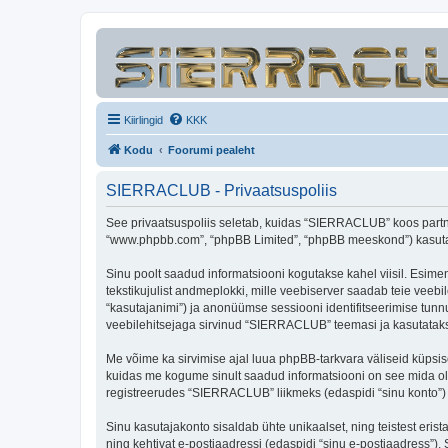
Kiirlingid
KKK
Kodu
Foorumi pealeht
SIERRACLUB - Privaatsuspoliis
See privaatsuspoliis seletab, kuidas “SIERRACLUB” koos partner
“www.phpbb.com”, “phpBB Limited”, “phpBB meeskond”) kasutab s
Sinu poolt saadud informatsiooni kogutakse kahel viisil. Esime
tekstikujulist andmeplokki, mille veebiserver saadab teie veebil
“kasutajanimi”) ja anonüümse sessiooni identifitseerimise tunnu
veebilehitsejaga sirvinud “SIERRACLUB” teemasi ja kasutatakse
Me võime ka sirvimise ajal luua phpBB-tarkvara väliseid küpsi
kuidas me kogume sinult saadud informatsiooni on see mida ole
registreerudes “SIERRACLUB” liikmeks (edaspidi “sinu konto”) ja
Sinu kasutajakonto sisaldab ühte unikaalset, ning teistest eris
ning kehtivat e-postiaadressi (edaspidi “sinu e-postiaadress”