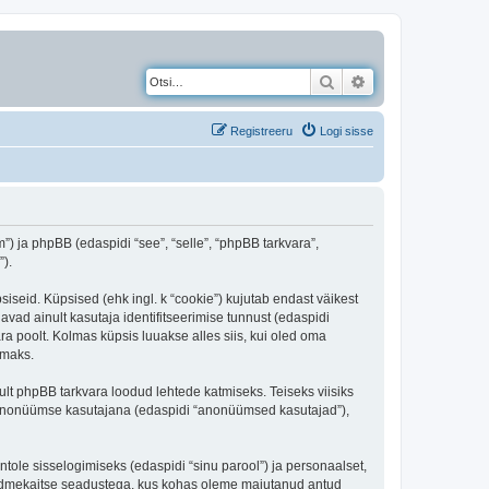
Otsi
Täiendatud otsing
Registreeru
Logi sisse
) ja phpBB (edaspidi “see”, “selle”, “phpBB tarkvara”,
).
iseid. Küpsised (ehk ingl. k “cookie”) kujutab endast väikest
avad ainult kasutaja identifitseerimise tunnust (edaspidi
ra poolt. Kolmas küpsis luuakse alles siis, kui oled oma
amaks.
t phpBB tarkvara loodud lehtede katmiseks. Teiseks viisiks
es anonüümse kasutajana (edaspidi “anonüümsed kasutajad”),
ntole sisselogimiseks (edaspidi “sinu parool”) ja personaalset,
i andmekaitse seadustega, kus kohas oleme majutanud antud