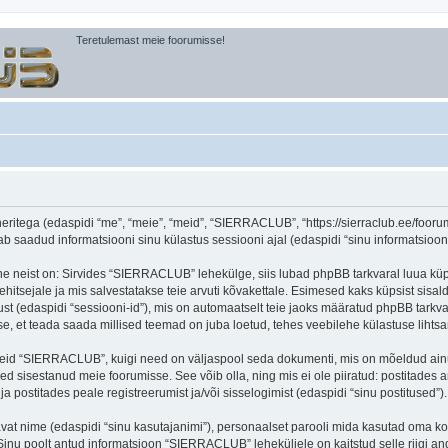
Teretulemast meie foorumisse!
itega (edaspidi “me”, “meie”, “meid”, “SIERRACLUB”, “https://sierraclub.ee/foorum”
aadud informatsiooni sinu külastus sessiooni ajal (edaspidi “sinu informatsioon”
ne neist on: Sirvides “SIERRACLUB” lehekülge, siis lubad phpBB tarkvaral luua küps
ehitsejale ja mis salvestatakse teie arvuti kõvakettale. Esimesed kaks küpsist sisald
st (edaspidi “sessiooni-id”), mis on automaatselt teie jaoks määratud phpBB tarkva
, et teada saada millised teemad on juba loetud, tehes veebilehe külastuse lihts
seid “SIERRACLUB”, kuigi need on väljaspool seda dokumenti, mis on mõeldud ainul
d sisestanud meie foorumisse. See võib olla, ning mis ei ole piiratud: postitad
 postitades peale registreerumist ja/või sisselogimist (edaspidi “sinu postitused”).
tavat nime (edaspidi “sinu kasutajanimi”), personaalset parooli mida kasutad oma ko
). Sinu poolt antud informatsioon “SIERRACLUB” leheküljele on kaitstud selle riig