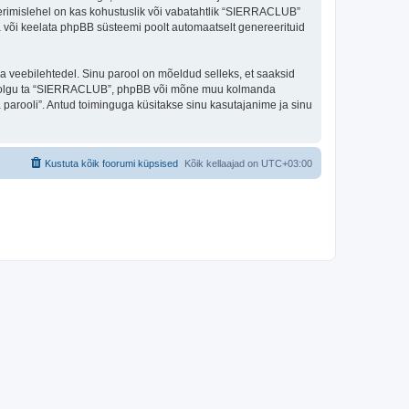
eerimislehel on kas kohustuslik või vabatahtlik “SIERRACLUB”
ada või keelata phpBB süsteemi poolt automaatselt genereerituid
ulga veebilehtedel. Sinu parool on mõeldud selleks, et saaksid
oli, olgu ta “SIERRACLUB”, phpBB või mõne muu kolmanda
parooli”. Antud toiminguga küsitakse sinu kasutajanime ja sinu
Kustuta kõik foorumi küpsised
Kõik kellaajad on
UTC+03:00