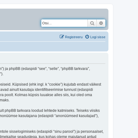
Otsi
Täiendatud otsing
Registreeru
Logi sisse
) ja phpBB (edaspidi “see”, “selle”, “phpBB tarkvara”,
).
iseid. Küpsised (ehk ingl. k “cookie”) kujutab endast väikest
avad ainult kasutaja identifitseerimise tunnust (edaspidi
ra poolt. Kolmas küpsis luuakse alles siis, kui oled oma
amaks.
t phpBB tarkvara loodud lehtede katmiseks. Teiseks viisiks
es anonüümse kasutajana (edaspidi “anonüümsed kasutajad”),
ntole sisselogimiseks (edaspidi “sinu parool”) ja personaalset,
i andmekaitse seadustega, kus kohas oleme majutanud antud