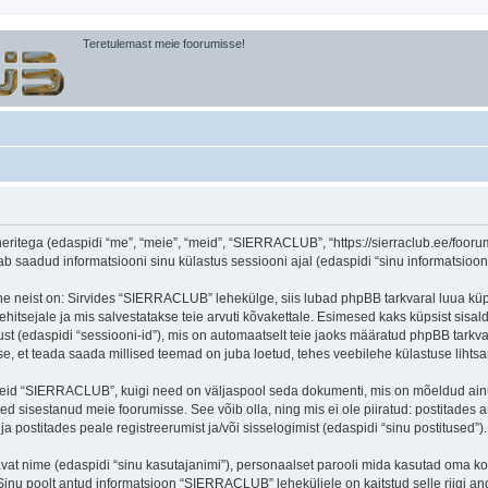
Teretulemast meie foorumisse!
itega (edaspidi “me”, “meie”, “meid”, “SIERRACLUB”, “https://sierraclub.ee/foorum”
aadud informatsiooni sinu külastus sessiooni ajal (edaspidi “sinu informatsioon”
ne neist on: Sirvides “SIERRACLUB” lehekülge, siis lubad phpBB tarkvaral luua küps
ehitsejale ja mis salvestatakse teie arvuti kõvakettale. Esimesed kaks küpsist sisald
st (edaspidi “sessiooni-id”), mis on automaatselt teie jaoks määratud phpBB tarkva
, et teada saada millised teemad on juba loetud, tehes veebilehe külastuse lihts
seid “SIERRACLUB”, kuigi need on väljaspool seda dokumenti, mis on mõeldud ainul
d sisestanud meie foorumisse. See võib olla, ning mis ei ole piiratud: postitad
 postitades peale registreerumist ja/või sisselogimist (edaspidi “sinu postitused”).
tavat nime (edaspidi “sinu kasutajanimi”), personaalset parooli mida kasutad oma ko
). Sinu poolt antud informatsioon “SIERRACLUB” leheküljele on kaitstud selle riig