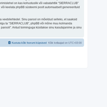
eerimislehel on kas kohustuslik või vabatahtlik “SIERRACLUB”
ada või keelata phpBB süsteemi poolt automaatselt genereerituid
ulga veebilehtedel. Sinu parool on mõeldud selleks, et saaksid
oli, olgu ta “SIERRACLUB”, phpBB või mõne muu kolmanda
parooli”. Antud toiminguga küsitakse sinu kasutajanime ja sinu
Kustuta kõik foorumi küpsised
Kõik kellaajad on
UTC+03:00