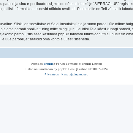
nu parooli ja sinu e-postiaadressi, mis on nõutud lehekülje “SIERRACLUB” registr
a, millist informatsiooni soovid näidata avalikult. Peale selle on Teil võimalik lub
 turvaline. Siiski, on soovitatav, et Sa ei kasutaks ühte ja sama parooli üle mitme h
a oma parooli hoolikalt, ning mitte mingil juhul ei küsi Teie käest kunagi paro
akonto parooli, siis saad kasutada phpBB tarkvara funktsiooni “Ma unustasin oma 
le uue parooli, et saaksid oma kontole uuesti siseneda.
Arendas
phpBB
® Forum Software © phpBB Limited
Estonian translation by phpBB Eesti [Exabot] © 2008*-2024
Privaatsus
|
Kasutajatingimused