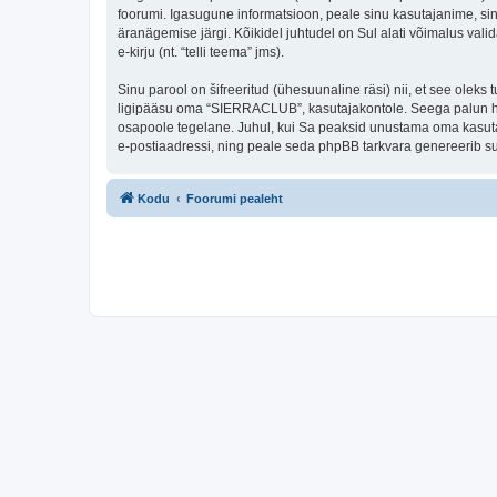
foorumi. Igasugune informatsioon, peale sinu kasutajanime, si
äranägemise järgi. Kõikidel juhtudel on Sul alati võimalus valid
e-kirju (nt. “telli teema” jms).
Sinu parool on šifreeritud (ühesuunaline räsi) nii, et see oleks
ligipääsu oma “SIERRACLUB”, kasutajakontole. Seega palun hoi
osapoole tegelane. Juhul, kui Sa peaksid unustama oma kasutaj
e-postiaadressi, ning peale seda phpBB tarkvara genereerib sul
Kodu
Foorumi pealeht