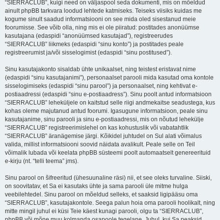
“SIERRACLUB”, kuigi need on väljaspool seda dokumenti, mis on mõeldud
ainult phpBB tarkvara loodud lehtede katmiseks. Teiseks viisiks kuidas me
kogume sinult saadud informatsiooni on see mida oled sisestanud meie
foorumisse. See võib olla, ning mis ei ole piiratud: postitades anonüümse
kasutajana (edaspidi “anonüümsed kasutajad”), registreerudes
“SIERRACLUB” liikmeks (edaspidi “sinu konto”) ja postitades peale
registreerumist ja/või sisselogimist (edaspidi “sinu postitused”).
Sinu kasutajakonto sisaldab ühte unikaalset, ning teistest eristavat nime
(edaspidi “sinu kasutajanimi”), personaalset parooli mida kasutad oma kontole
sisselogimiseks (edaspidi “sinu parool”) ja personaalset, ning kehtivat e-
postiaadressi (edaspidi “sinu e-postiaadress”). Sinu poolt antud informatsioon
“SIERRACLUB” leheküljele on kaitstud selle riigi andmekaitse seadustega, kus
kohas oleme majutanud antud foorumi. Igasugune informatsioon, peale sinu
kasutajanime, sinu parooli ja sinu e-postiaadressi, mis on nõutud lehekülje
“SIERRACLUB” registreerimislehel on kas kohustuslik või vabatahtlik
“SIERRACLUB” äranägemise järgi. Kõikidel juhtudel on Sul alati võimalus
valida, millist informatsiooni soovid näidata avalikult. Peale selle on Teil
võimalik lubada või keelata phpBB süsteemi poolt automaatselt genereerituid
e-kirju (nt. “telli teema” jms).
Sinu parool on šifreeritud (ühesuunaline räsi) nii, et see oleks turvaline. Siiski,
on soovitatav, et Sa ei kasutaks ühte ja sama parooli üle mitme hulga
veebilehtedel. Sinu parool on mõeldud selleks, et saaksid ligipääsu oma
“SIERRACLUB”, kasutajakontole. Seega palun hoia oma parooli hoolikalt, ning
mitte mingil juhul ei küsi Teie käest kunagi parooli, olgu ta “SIERRACLUB”,
phpBB või mõne muu kolmanda osapoole tegelane. Juhul, kui Sa peaksid