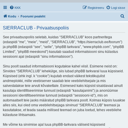
KKK
Registreeru
Logi sisse
O
Kodu
Foorumi pealeht
t
SIERRACLUB - Privaatsuspoliis
s
i
See privaatsuspoliis seletab, kuidas “SIERRACLUB” koos partneritega
(edaspidi “me”, “meie”, “meid”, “SIERRACLUB”, “https://sierraclub.ee/foorum”)
ja phpBB (edaspidi “see”, “selle”, “phpBB tarkvara”, “www.phpbb.com”, “phpBB
Limited”, “phpBB meeskond”) kasutab saadud informatsiooni sinu külastus
sessiooni ajal (edaspidi “sinu informatsioon”).
Sinu poolt saadud informatsiooni kogutakse kahel viisil. Esimene neist on:
Sirvides “SIERRACLUB” lehekülge, siis lubad phpBB tarkvaral luua küpsiseid.
Küpsised (ehk ingl. k “cookie”) kujutab endast väikest tekstikujulist
andmeplokki, mille veebiserver saadab teie veebilehitsejale ja mis
salvestatakse teie arvuti kõvakettale. Esimesed kaks küpsist sisaldavad ainult
kasutaja identifitseerimise tunnust (edaspidi “kasutajanimi”) ja anonüümse
sessiooni identifitseerimise tunnust (edaspidi “sessiooni-id”), mis on
automaatselt teie jaoks määratud phpBB tarkvara poolt. Kolmas küpsis luuakse
alles siis, kui oled oma veebilehitsejaga sirvinud “SIERRACLUB” teemasi ja
kasutatakse, et teada saada millised teemad on juba loetud, tehes veebilehe
külastuse lihtsamaks.
Me võime ka sirvimise ajal luua phpBB-tarkvara väliseid küpsiseid