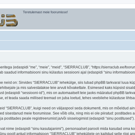
Teretulemast meie foorumisse!
itega (edaspidi “me”, “meie”, “meid”, “SIERRACLUB”, “https://sierraclub.ee/foorum”
aadud informatsiooni sinu külastus sessiooni ajal (edaspidi “sinu informatsioon”
ne neist on: Sirvides “SIERRACLUB” lehekülge, siis lubad phpBB tarkvaral luua küps
ehitsejale ja mis salvestatakse teie arvuti kõvakettale. Esimesed kaks küpsist sisald
st (edaspidi “sessiooni-id”), mis on automaatselt teie jaoks määratud phpBB tarkva
, et teada saada millised teemad on juba loetud, tehes veebilehe külastuse lihts
seid “SIERRACLUB”, kuigi need on väljaspool seda dokumenti, mis on mõeldud ainul
d sisestanud meie foorumisse. See võib olla, ning mis ei ole piiratud: postitad
 postitades peale registreerumist ja/või sisselogimist (edaspidi “sinu postitused”).
tavat nime (edaspidi “sinu kasutajanimi”), personaalset parooli mida kasutad oma ko
). Sinu poolt antud informatsioon “SIERRACLUB” leheküljele on kaitstud selle riig