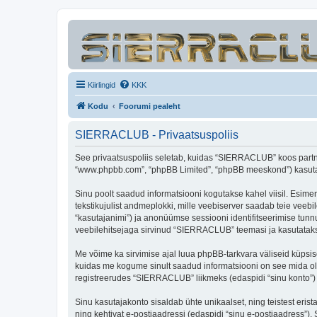
Kiirlingid
KKK
Kodu
Foorumi pealeht
SIERRACLUB - Privaatsuspoliis
See privaatsuspoliis seletab, kuidas “SIERRACLUB” koos partner
“www.phpbb.com”, “phpBB Limited”, “phpBB meeskond”) kasutab s
Sinu poolt saadud informatsiooni kogutakse kahel viisil. Esime
tekstikujulist andmeplokki, mille veebiserver saadab teie veebil
“kasutajanimi”) ja anonüümse sessiooni identifitseerimise tunnu
veebilehitsejaga sirvinud “SIERRACLUB” teemasi ja kasutatakse
Me võime ka sirvimise ajal luua phpBB-tarkvara väliseid küpsi
kuidas me kogume sinult saadud informatsiooni on see mida ole
registreerudes “SIERRACLUB” liikmeks (edaspidi “sinu konto”) ja
Sinu kasutajakonto sisaldab ühte unikaalset, ning teistest eris
ning kehtivat e-postiaadressi (edaspidi “sinu e-postiaadress”