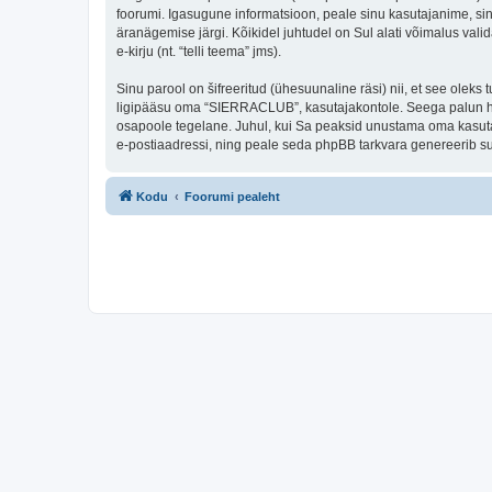
foorumi. Igasugune informatsioon, peale sinu kasutajanime, si
äranägemise järgi. Kõikidel juhtudel on Sul alati võimalus valid
e-kirju (nt. “telli teema” jms).
Sinu parool on šifreeritud (ühesuunaline räsi) nii, et see oleks
ligipääsu oma “SIERRACLUB”, kasutajakontole. Seega palun hoi
osapoole tegelane. Juhul, kui Sa peaksid unustama oma kasutaj
e-postiaadressi, ning peale seda phpBB tarkvara genereerib sul
Kodu
Foorumi pealeht