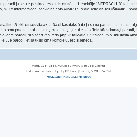
nu parooli ja sinu e-postiaadressi, mis on nõutud lehekülje “SIERRACLUB” registr
a, millist informatsiooni soovid näidata avalikult. Peale selle on Teil võimalik lub
 turvaline. Siiski, on soovitatav, et Sa ei kasutaks ühte ja sama parooli üle mitme h
a oma parooli hoolikalt, ning mitte mingil juhul ei küsi Teie käest kunagi paro
akonto parooli, siis saad kasutada phpBB tarkvara funktsiooni “Ma unustasin oma 
le uue parooli, et saaksid oma kontole uuesti siseneda.
Arendas
phpBB
® Forum Software © phpBB Limited
Estonian translation by phpBB Eesti [Exabot] © 2008*-2024
Privaatsus
|
Kasutajatingimused