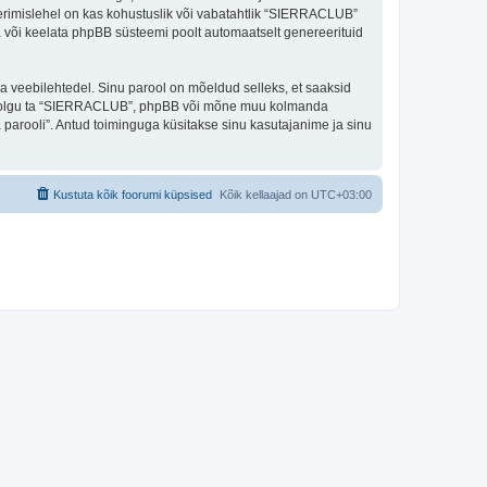
eerimislehel on kas kohustuslik või vabatahtlik “SIERRACLUB”
ada või keelata phpBB süsteemi poolt automaatselt genereerituid
ulga veebilehtedel. Sinu parool on mõeldud selleks, et saaksid
oli, olgu ta “SIERRACLUB”, phpBB või mõne muu kolmanda
parooli”. Antud toiminguga küsitakse sinu kasutajanime ja sinu
Kustuta kõik foorumi küpsised
Kõik kellaajad on
UTC+03:00