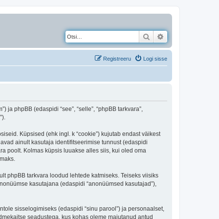
Otsi
Täiendatud otsing
Registreeru
Logi sisse
) ja phpBB (edaspidi “see”, “selle”, “phpBB tarkvara”,
).
iseid. Küpsised (ehk ingl. k “cookie”) kujutab endast väikest
avad ainult kasutaja identifitseerimise tunnust (edaspidi
ra poolt. Kolmas küpsis luuakse alles siis, kui oled oma
amaks.
t phpBB tarkvara loodud lehtede katmiseks. Teiseks viisiks
es anonüümse kasutajana (edaspidi “anonüümsed kasutajad”),
ntole sisselogimiseks (edaspidi “sinu parool”) ja personaalset,
i andmekaitse seadustega, kus kohas oleme majutanud antud