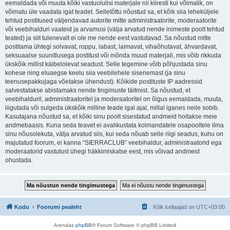
eemaldada või muuta kõiki vastuolulisi materjale nii kiiresti kui võimalik, on
võimatu üle vaadata igat teadet. Selletõttu nõustud sa, et kõik siia leheküljele
tehtud postitused väljendavad autorite mitte administraatorite, moderaatorite
või veebihalduri vaateid ja arvamusi (välja arvatud nende inimeste poolt tehtud
teated) ja siit tulenevalt ei ole me nende eest vastutavad. Sa nõustud mitte
postitama ühtegi solvavat, roppu, labast, laimavat, vihaõhutavat, ähvardavat,
seksuaalse suunitlusega postitust või mõnda muud materjali, mis võib rikkuda
ükskõik millist käibelolevat seadust. Selle tegemine võib põhjustada sinu
kohese ning eluaegse keelu siia veebilehele sisenemast (ja sinu
teenusepakkujaga võetakse ühendust). Kõikide postituste IP aadressid
salvestatakse abistamaks nende tingimuste täitmist. Sa nõustud, et
veebihalduril, administraatoritel ja moderaatoritel on õigus eemaldada, muuta,
liigutada või sulgeda ükskõik milline teade igal ajal, millal iganes neile sobib.
Kasutajana nõustud sa, et kõiki sinu poolt sisestatud andmeid hoitakse meie
andmebaasis. Kuna seda teavet ei avalikustata kolmandatele osapooltele ilma
sinu nõusolekuta, välja arvatud siis, kui seda nõuab selle riigi seadus, kuhu on
majutatud foorum, ei kanna “SIERRACLUB” veebihaldur, administraatorid ega
moderaatorid vastutust ühegi häkkimiskatse eest, mis võivad andmeid
ohustada.
Kodu
Foorumi pealeht
Kõik kellaajad on
UTC+03:00
Arendas
phpBB
® Forum Software © phpBB Limited