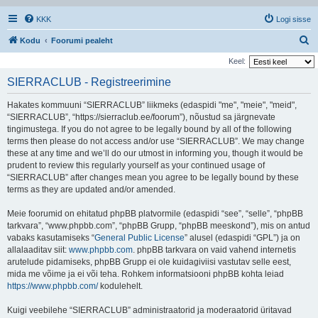
KKK
Logi sisse
O
Kodu
Foorumi pealeht
t
Keel:
s
SIERRACLUB - Registreerimine
i
Hakates kommuuni “SIERRACLUB” liikmeks (edaspidi "me", "meie", "meid",
“SIERRACLUB”, “https://sierraclub.ee/foorum”), nõustud sa järgnevate
tingimustega. If you do not agree to be legally bound by all of the following
terms then please do not access and/or use “SIERRACLUB”. We may change
these at any time and we’ll do our utmost in informing you, though it would be
prudent to review this regularly yourself as your continued usage of
“SIERRACLUB” after changes mean you agree to be legally bound by these
terms as they are updated and/or amended.
Meie foorumid on ehitatud phpBB platvormile (edaspidi “see”, “selle”, “phpBB
tarkvara”, “www.phpbb.com”, “phpBB Grupp, “phpBB meeskond”), mis on antud
vabaks kasutamiseks “
General Public License
” alusel (edaspidi “GPL”) ja on
allalaaditav siit:
www.phpbb.com
. phpBB tarkvara on vaid vahend internetis
arutelude pidamiseks, phpBB Grupp ei ole kuidagiviisi vastutav selle eest,
mida me võime ja ei või teha. Rohkem informatsiooni phpBB kohta leiad
https://www.phpbb.com/
kodulehelt.
Kuigi veebilehe “SIERRACLUB” administraatorid ja moderaatorid üritavad