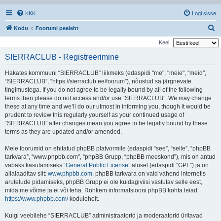
KKK
Logi sisse
O
Kodu
Foorumi pealeht
t
Keel:
s
SIERRACLUB - Registreerimine
i
Hakates kommuuni “SIERRACLUB” liikmeks (edaspidi "me", "meie", "meid",
“SIERRACLUB”, “https://sierraclub.ee/foorum”), nõustud sa järgnevate
tingimustega. If you do not agree to be legally bound by all of the following
terms then please do not access and/or use “SIERRACLUB”. We may change
these at any time and we’ll do our utmost in informing you, though it would be
prudent to review this regularly yourself as your continued usage of
“SIERRACLUB” after changes mean you agree to be legally bound by these
terms as they are updated and/or amended.
Meie foorumid on ehitatud phpBB platvormile (edaspidi “see”, “selle”, “phpBB
tarkvara”, “www.phpbb.com”, “phpBB Grupp, “phpBB meeskond”), mis on antud
vabaks kasutamiseks “
General Public License
” alusel (edaspidi “GPL”) ja on
allalaaditav siit:
www.phpbb.com
. phpBB tarkvara on vaid vahend internetis
arutelude pidamiseks, phpBB Grupp ei ole kuidagiviisi vastutav selle eest,
mida me võime ja ei või teha. Rohkem informatsiooni phpBB kohta leiad
https://www.phpbb.com/
kodulehelt.
Kuigi veebilehe “SIERRACLUB” administraatorid ja moderaatorid üritavad