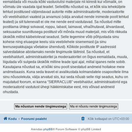
eemaldada või muuta kõiki vastuolulisi materjale nii kiiresti kui võimalik, on
võimatu üle vaadata igat teadet. Selletõttu nõustud sa, et kõik siia leheküljele
tehtud postitused väljendavad autorite mitte administraatorite, moderaatorite
või veebihalduri vaateid ja arvamusi (välja arvatud nende inimeste poolt tehtud
teated) ja siit tulenevalt ei ole me nende eest vastutavad. Sa nõustud mitte
postitama ühtegi solvavat, roppu, labast, laimavat, vihaõhutavat, ähvardavat,
seksuaalse suunitlusega postitust või mõnda muud materjali, mis võib rikkuda
ükskõik millist käibelolevat seadust. Selle tegemine võib põhjustada sinu
kohese ning eluaegse keelu siia veebilehele sisenemast (ja sinu
teenusepakkujaga võetakse ühendust). Kõikide postituste IP aadressid
salvestatakse abistamaks nende tingimuste täitmist. Sa nõustud, et
veebihalduril, administraatoritel ja moderaatoritel on õigus eemaldada, muuta,
liigutada või sulgeda ükskõik milline teade igal ajal, millal iganes neile sobib.
Kasutajana nõustud sa, et kõiki sinu poolt sisestatud andmeid hoitakse meie
andmebaasis. Kuna seda teavet ei avalikustata kolmandatele osapooltele ilma
sinu nõusolekuta, välja arvatud siis, kui seda nõuab selle riigi seadus, kuhu on
majutatud foorum, ei kanna “SIERRACLUB” veebihaldur, administraatorid ega
moderaatorid vastutust ühegi häkkimiskatse eest, mis võivad andmeid
ohustada.
Kodu
Foorumi pealeht
Kõik kellaajad on
UTC+03:00
Arendas
phpBB
® Forum Software © phpBB Limited