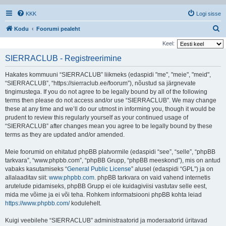
KKK
Logi sisse
O
Kodu
Foorumi pealeht
t
Keel:
s
SIERRACLUB - Registreerimine
i
Hakates kommuuni “SIERRACLUB” liikmeks (edaspidi "me", "meie", "meid",
“SIERRACLUB”, “https://sierraclub.ee/foorum”), nõustud sa järgnevate
tingimustega. If you do not agree to be legally bound by all of the following
terms then please do not access and/or use “SIERRACLUB”. We may change
these at any time and we’ll do our utmost in informing you, though it would be
prudent to review this regularly yourself as your continued usage of
“SIERRACLUB” after changes mean you agree to be legally bound by these
terms as they are updated and/or amended.
Meie foorumid on ehitatud phpBB platvormile (edaspidi “see”, “selle”, “phpBB
tarkvara”, “www.phpbb.com”, “phpBB Grupp, “phpBB meeskond”), mis on antud
vabaks kasutamiseks “
General Public License
” alusel (edaspidi “GPL”) ja on
allalaaditav siit:
www.phpbb.com
. phpBB tarkvara on vaid vahend internetis
arutelude pidamiseks, phpBB Grupp ei ole kuidagiviisi vastutav selle eest,
mida me võime ja ei või teha. Rohkem informatsiooni phpBB kohta leiad
https://www.phpbb.com/
kodulehelt.
Kuigi veebilehe “SIERRACLUB” administraatorid ja moderaatorid üritavad