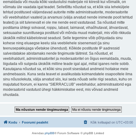
eemaldada või muuta kõiki vastuolulisi materjale nii kiiresti kui võimalik, on
võimatu üle vaadata igat teadet. Selletõttu nõustud sa, et kõik siia leheküljele
tehtud postitused väljendavad autorite mitte administraatorite, moderaatorite
või veebihalduri vaateid ja arvamusi (välja arvatud nende inimeste poolt tehtud
teated) ja siit tulenevalt ei ole me nende eest vastutavad. Sa nõustud mitte
postitama ühtegi solvavat, roppu, labast, laimavat, vihaõhutavat, ähvardavat,
seksuaalse suunitlusega postitust või mõnda muud materjali, mis võib rikkuda
ükskõik millist käibelolevat seadust. Selle tegemine võib põhjustada sinu
kohese ning eluaegse keelu siia veebilehele sisenemast (ja sinu
teenusepakkujaga võetakse ühendust). Kõikide postituste IP aadressid
salvestatakse abistamaks nende tingimuste täitmist. Sa nõustud, et
veebihalduril, administraatoritel ja moderaatoritel on õigus eemaldada, muuta,
liigutada või sulgeda ükskõik milline teade igal ajal, millal iganes neile sobib.
Kasutajana nõustud sa, et kõiki sinu poolt sisestatud andmeid hoitakse meie
andmebaasis. Kuna seda teavet ei avalikustata kolmandatele osapooltele ilma
sinu nõusolekuta, välja arvatud siis, kui seda nõuab selle riigi seadus, kuhu on
majutatud foorum, ei kanna “SIERRACLUB” veebihaldur, administraatorid ega
moderaatorid vastutust ühegi häkkimiskatse eest, mis võivad andmeid
ohustada.
Kodu
Foorumi pealeht
Kõik kellaajad on
UTC+03:00
Arendas
phpBB
® Forum Software © phpBB Limited