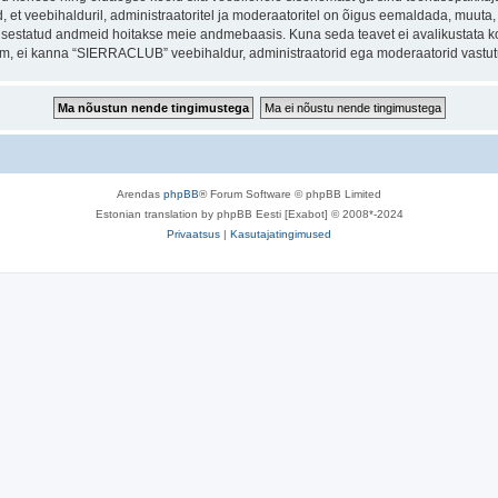
et veebihalduril, administraatoritel ja moderaatoritel on õigus eemaldada, muuta, li
t sisestatud andmeid hoitakse meie andmebaasis. Kuna seda teavet ei avalikustata k
orum, ei kanna “SIERRACLUB” veebihaldur, administraatorid ega moderaatorid vastu
Arendas
phpBB
® Forum Software © phpBB Limited
Estonian translation by phpBB Eesti [Exabot] © 2008*-2024
Privaatsus
|
Kasutajatingimused