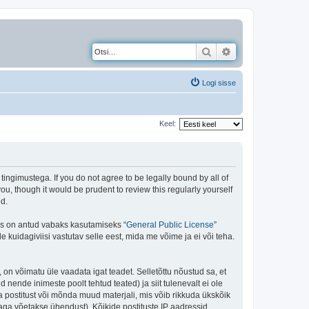
Otsi
Täiendatud otsing
Logi sisse
Keel:
gimustega. If you do not agree to be legally bound by all of
, though it would be prudent to review this regularly yourself
d.
is on antud vabaks kasutamiseks “
General Public License
”
kuidagiviisi vastutav selle eest, mida me võime ja ei või teha.
 on võimatu üle vaadata igat teadet. Selletõttu nõustud sa, et
 nende inimeste poolt tehtud teated) ja siit tulenevalt ei ole
 postitust või mõnda muud materjali, mis võib rikkuda ükskõik
aga võetakse ühendust). Kõikide postituste IP aadressid