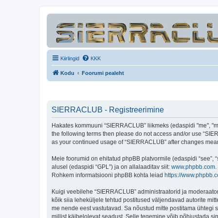
Kiirlingid
KKK
Kodu
Foorumi pealeht
SIERRACLUB - Registreerimine
Hakates kommuuni “SIERRACLUB” liikmeks (edaspidi "me", "meie"
the following terms then please do not access and/or use “SIER
as your continued usage of “SIERRACLUB” after changes mean 
Meie foorumid on ehitatud phpBB platvormile (edaspidi “see”,
alusel (edaspidi “GPL”) ja on allalaaditav siit:
www.phpbb.com
.
Rohkem informatsiooni phpBB kohta leiad
https://www.phpbb.
Kuigi veebilehe “SIERRACLUB” administraatorid ja moderaatorid ü
kõik siia leheküljele tehtud postitused väljendavad autorite mitt
me nende eest vastutavad. Sa nõustud mitte postitama ühtegi so
millist käibelolevat seadust. Selle tegemine võib põhjustada s