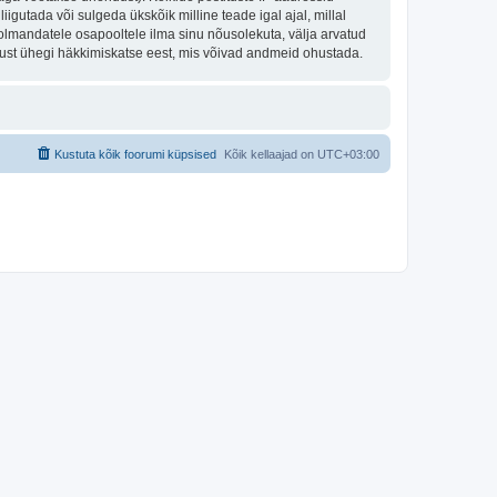
igutada või sulgeda ükskõik milline teade igal ajal, millal
olmandatele osapooltele ilma sinu nõusolekuta, välja arvatud
tust ühegi häkkimiskatse eest, mis võivad andmeid ohustada.
Kustuta kõik foorumi küpsised
Kõik kellaajad on
UTC+03:00