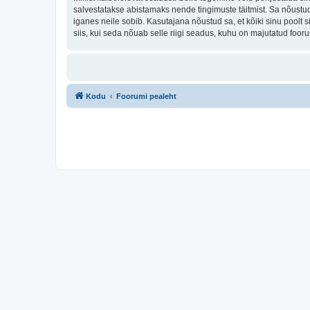
salvestatakse abistamaks nende tingimuste täitmist. Sa nõustud, 
iganes neile sobib. Kasutajana nõustud sa, et kõiki sinu pool
siis, kui seda nõuab selle riigi seadus, kuhu on majutatud fo
Kodu
Foorumi pealeht