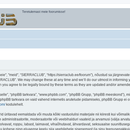
Teretulemast meie foorumisse!
, "meid", “SIERRACLUB”, “https://sierraclub.ee/foorum”), nõustud sa järgnevate tin
RACLUB”. We may change these at any time and we’ll do our utmost in informing you
you agree to be legally bound by these terms as they are updated and/or amende
 “selle”, “phpBB tarkvara”, “www.phpbb.com”, “phpBB Grupp, “phpBB meeskond”), m
 phpBB tarkvara on vaid vahend internetis arutelude pidamiseks, phpBB Grupp ei ole 
com/
kodulehelt.
ritavad eemaldada või muuta kõiki vastuolulisi materjale nii kiiresti kui võimalik,
e administraatorite, moderaatorite või veebihalduri vaateid ja arvamusi (välja arvatud
lvavat, roppu, labast, laimavat, vihaõhutavat, ähvardavat, seksuaalse suunitlusega
inu kohese ning eluaegse keelu siia veebilehele sisenemast (ja sinu teenusepakkuj