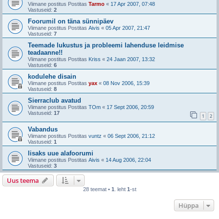
Viimane postitus Postitas
Tarmo
«
17 Apr 2007, 07:48
Vastuseid:
2
Foorumil on täna sünnipäev
Viimane postitus Postitas
Aivis
«
05 Apr 2007, 21:47
Vastuseid:
7
Teemade lukustus ja probleemi lahenduse leidmise
teadaanne!!
Viimane postitus Postitas
Kriss
«
24 Jaan 2007, 13:32
Vastuseid:
6
kodulehe disain
Viimane postitus Postitas
yax
«
08 Nov 2006, 15:39
Vastuseid:
8
Sierraclub avatud
Viimane postitus Postitas
TOm
«
17 Sept 2006, 20:59
Vastuseid:
17
1
2
Vabandus
Viimane postitus Postitas
vuntz
«
06 Sept 2006, 21:12
Vastuseid:
1
lisaks uue alafoorumi
Viimane postitus Postitas
Aivis
«
14 Aug 2006, 22:04
Vastuseid:
3
Uus teema
28 teemat •
1
. leht
1
-st
Hüppa