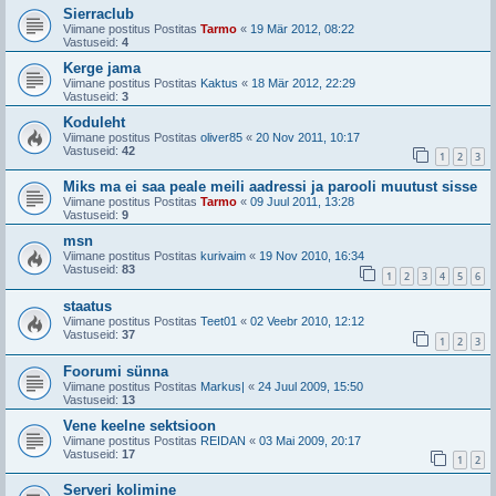
Sierraclub
Viimane postitus Postitas
Tarmo
«
19 Mär 2012, 08:22
Vastuseid:
4
Kerge jama
Viimane postitus Postitas
Kaktus
«
18 Mär 2012, 22:29
Vastuseid:
3
Koduleht
Viimane postitus Postitas
oliver85
«
20 Nov 2011, 10:17
Vastuseid:
42
1
2
3
Miks ma ei saa peale meili aadressi ja parooli muutust sisse
Viimane postitus Postitas
Tarmo
«
09 Juul 2011, 13:28
Vastuseid:
9
msn
Viimane postitus Postitas
kurivaim
«
19 Nov 2010, 16:34
Vastuseid:
83
1
2
3
4
5
6
staatus
Viimane postitus Postitas
Teet01
«
02 Veebr 2010, 12:12
Vastuseid:
37
1
2
3
Foorumi sünna
Viimane postitus Postitas
Markus|
«
24 Juul 2009, 15:50
Vastuseid:
13
Vene keelne sektsioon
Viimane postitus Postitas
REIDAN
«
03 Mai 2009, 20:17
Vastuseid:
17
1
2
Serveri kolimine