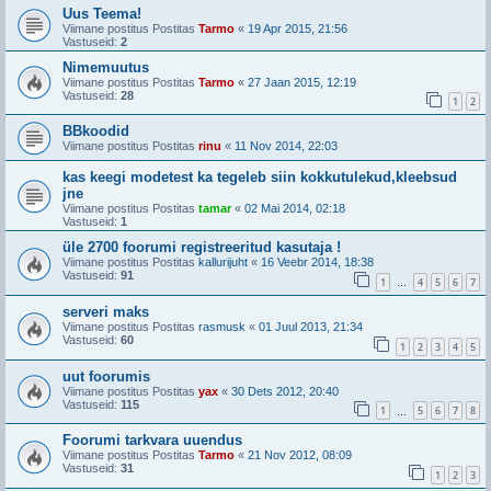
Uus Teema!
Viimane postitus Postitas
Tarmo
«
19 Apr 2015, 21:56
Vastuseid:
2
Nimemuutus
Viimane postitus Postitas
Tarmo
«
27 Jaan 2015, 12:19
Vastuseid:
28
1
2
BBkoodid
Viimane postitus Postitas
rinu
«
11 Nov 2014, 22:03
kas keegi modetest ka tegeleb siin kokkutulekud,kleebsud
jne
Viimane postitus Postitas
tamar
«
02 Mai 2014, 02:18
Vastuseid:
1
üle 2700 foorumi registreeritud kasutaja !
Viimane postitus Postitas
kallurijuht
«
16 Veebr 2014, 18:38
Vastuseid:
91
1
4
5
6
7
…
serveri maks
Viimane postitus Postitas
rasmusk
«
01 Juul 2013, 21:34
Vastuseid:
60
1
2
3
4
5
uut foorumis
Viimane postitus Postitas
yax
«
30 Dets 2012, 20:40
Vastuseid:
115
1
5
6
7
8
…
Foorumi tarkvara uuendus
Viimane postitus Postitas
Tarmo
«
21 Nov 2012, 08:09
Vastuseid:
31
1
2
3