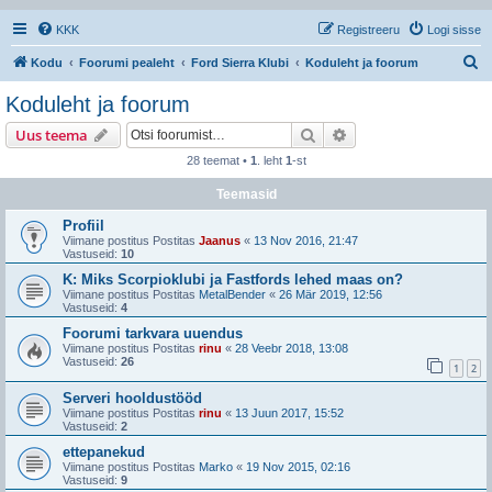
KKK
Registreeru
Logi sisse
O
Kodu
Foorumi pealeht
Ford Sierra Klubi
Koduleht ja foorum
t
Koduleht ja foorum
s
Otsi
Täiendatud otsing
Uus teema
i
28 teemat •
1
. leht
1
-st
Teemasid
Profiil
Viimane postitus Postitas
Jaanus
«
13 Nov 2016, 21:47
Vastuseid:
10
K: Miks Scorpioklubi ja Fastfords lehed maas on?
Viimane postitus Postitas
MetalBender
«
26 Mär 2019, 12:56
Vastuseid:
4
Foorumi tarkvara uuendus
Viimane postitus Postitas
rinu
«
28 Veebr 2018, 13:08
Vastuseid:
26
1
2
Serveri hooldustööd
Viimane postitus Postitas
rinu
«
13 Juun 2017, 15:52
Vastuseid:
2
ettepanekud
Viimane postitus Postitas
Marko
«
19 Nov 2015, 02:16
Vastuseid:
9