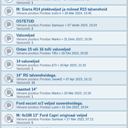
Vastuseid:
1
M: Sierra R14 plekkveljed ja mõned R15 talverehvid
Viimane postitus Postitas
sven k
«
26 Mär 2024, 13:45
OSTETUD
Viimane postitus Postitas
Sannuuz
«
07 Veebr 2024, 19:24
Vastuseid:
2
Valuveljed
Viimane postitus Postitas
Marko
«
31 Dets 2023, 15:56
Vastuseid:
1
Ostan 15 või 16 tolli valuveljed
Viimane postitus Postitas
TBU
«
26 Okt 2023, 20:50
14 valuveljed
Viimane postitus Postitas
jt73
«
20 Apr 2023, 21:32
Vastuseid:
1
14" RS talverehvidega.
Viimane postitus Postitas
JanekE
«
07 Apr 2023, 16:12
Vastuseid:
10
naastud 14"
Viimane postitus Postitas
Marko
«
20 Mär 2023, 13:18
Vastuseid:
1
Ford escort xr3 veljed suverehvidega.
Viimane postitus Postitas
Lumi
«
31 Okt 2022, 18:54
M: 4x108 13" Ford Capri originaal veljed
Viimane postitus Postitas
Sumisar
«
27 Mär 2022, 07:12
Vastuseid:
5