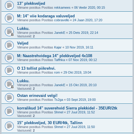
13'' plekkveljed
Viimane postitus Postitas
rekkamees
«
06 Veebr 2020, 00:15
M: 14" viie kodaraga valuveljed
Viimane postitus Postitas
cobravello
«
24 Jaan 2020, 17:20
Lukku.
Viimane postitus Postitas
JanekE
«
25 Dets 2019, 22:14
Vastuseid:
2
Veljed
Viimane postitus Postitas
Kajar
«
10 Nov 2019, 16:11
M: Naastrehvidega 14" plekkveljed 4x108
Viimane postitus Postitas
Taffhka
«
07 Nov 2019, 00:12
O 13 tollist piikrehvi.
Viimane postitus Postitas
rom
«
29 Okt 2019, 19:04
Lukku.
Viimane postitus Postitas
JanekE
«
15 Okt 2019, 20:10
Vastuseid:
2
Ostan erinevaid velgi!
Viimane postitus Postitas
Ts2ga
«
03 Sept 2019, 19:00
korralikud 14" suverehvid Sierra plekkidel - 35EUR/2tk
Viimane postitus Postitas
Shmel
«
27 Juul 2019, 11:52
Vastuseid:
2
15" plekkveljed, 30 EUR/4tk, Tallinn
Viimane postitus Postitas
Shmel
«
27 Juul 2019, 11:50
Vastuseid:
2