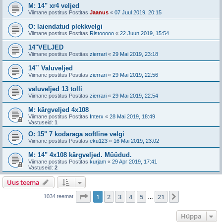
M: 14" xr4 veljed
Viimane postitus Postitas
Jaanus
«
07 Juul 2019, 20:15
O: laiendatud plekkvelgi
Viimane postitus Postitas
Ristooooo
«
22 Juun 2019, 15:54
14"VELJED
Viimane postitus Postitas
zierrari
«
29 Mai 2019, 23:18
14`` Valuveljed
Viimane postitus Postitas
zierrari
«
29 Mai 2019, 22:56
valuveljed 13 tolli
Viimane postitus Postitas
zierrari
«
29 Mai 2019, 22:54
M: kärgveljed 4x108
Viimane postitus Postitas
Interx
«
28 Mai 2019, 18:49
Vastuseid:
1
O: 15" 7 kodaraga softline velgi
Viimane postitus Postitas
eku123
«
16 Mai 2019, 23:02
M: 14" 4x108 kärgveljed. Müüdud.
Viimane postitus Postitas
kurjam
«
29 Apr 2019, 17:41
Vastuseid:
2
Uus teema
1
. leht
21
-st
1
2
3
4
5
21
Järgmine
1034 teemat
…
Hüppa