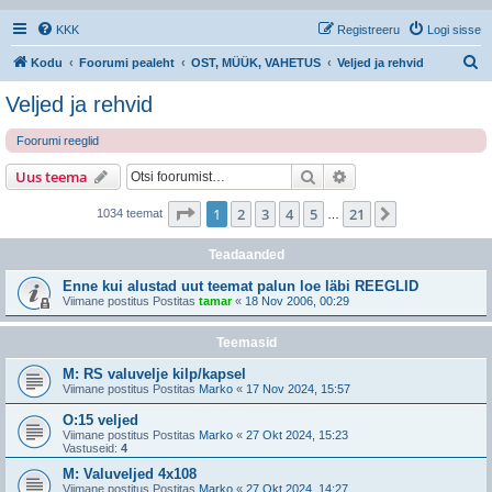
KKK
Registreeru
Logi sisse
O
Kodu
Foorumi pealeht
OST, MÜÜK, VAHETUS
Veljed ja rehvid
t
Veljed ja rehvid
s
Foorumi reeglid
i
Otsi
Täiendatud otsing
Uus teema
1
. leht
21
-st
1
2
3
4
5
21
Järgmine
1034 teemat
…
Teadaanded
Enne kui alustad uut teemat palun loe läbi REEGLID
Viimane postitus Postitas
tamar
«
18 Nov 2006, 00:29
Teemasid
M: RS valuvelje kilp/kapsel
Viimane postitus Postitas
Marko
«
17 Nov 2024, 15:57
O:15 veljed
Viimane postitus Postitas
Marko
«
27 Okt 2024, 15:23
Vastuseid:
4
M: Valuveljed 4x108
Viimane postitus Postitas
Marko
«
27 Okt 2024, 14:27