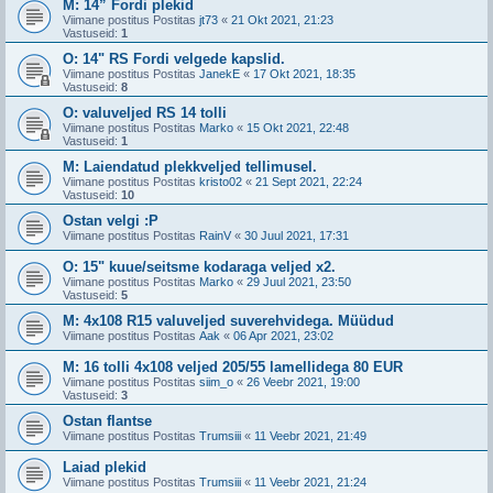
M: 14” Fordi plekid
Viimane postitus Postitas
jt73
«
21 Okt 2021, 21:23
Vastuseid:
1
O: 14" RS Fordi velgede kapslid.
Viimane postitus Postitas
JanekE
«
17 Okt 2021, 18:35
Vastuseid:
8
O: valuveljed RS 14 tolli
Viimane postitus Postitas
Marko
«
15 Okt 2021, 22:48
Vastuseid:
1
M: Laiendatud plekkveljed tellimusel.
Viimane postitus Postitas
kristo02
«
21 Sept 2021, 22:24
Vastuseid:
10
Ostan velgi :P
Viimane postitus Postitas
RainV
«
30 Juul 2021, 17:31
O: 15" kuue/seitsme kodaraga veljed x2.
Viimane postitus Postitas
Marko
«
29 Juul 2021, 23:50
Vastuseid:
5
M: 4x108 R15 valuveljed suverehvidega. Müüdud
Viimane postitus Postitas
Aak
«
06 Apr 2021, 23:02
M: 16 tolli 4x108 veljed 205/55 lamellidega 80 EUR
Viimane postitus Postitas
siim_o
«
26 Veebr 2021, 19:00
Vastuseid:
3
Ostan flantse
Viimane postitus Postitas
Trumsiii
«
11 Veebr 2021, 21:49
Laiad plekid
Viimane postitus Postitas
Trumsiii
«
11 Veebr 2021, 21:24