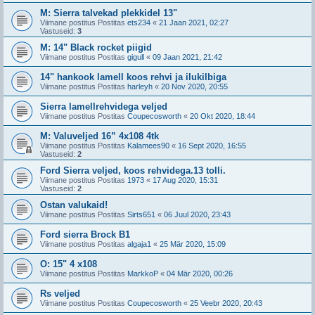
M: Sierra talvekad plekkidel 13"
Viimane postitus Postitas
ets234
«
21 Jaan 2021, 02:27
Vastuseid:
3
M: 14" Black rocket piigid
Viimane postitus Postitas
gigull
«
09 Jaan 2021, 21:42
14" hankook lamell koos rehvi ja ilukilbiga
Viimane postitus Postitas
harleyh
«
20 Nov 2020, 20:55
Sierra lamellrehvidega veljed
Viimane postitus Postitas
Coupecosworth
«
20 Okt 2020, 18:44
M: Valuveljed 16” 4x108 4tk
Viimane postitus Postitas
Kalamees90
«
16 Sept 2020, 16:55
Vastuseid:
2
Ford Sierra veljed, koos rehvidega.13 tolli.
Viimane postitus Postitas
1973
«
17 Aug 2020, 15:31
Vastuseid:
2
Ostan valukaid!
Viimane postitus Postitas
Sirts651
«
06 Juul 2020, 23:43
Ford sierra Brock B1
Viimane postitus Postitas
algaja1
«
25 Mär 2020, 15:09
O: 15" 4 x108
Viimane postitus Postitas
MarkkoP
«
04 Mär 2020, 00:26
Rs veljed
Viimane postitus Postitas
Coupecosworth
«
25 Veebr 2020, 20:43