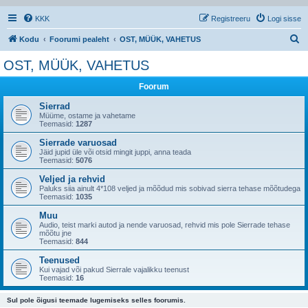
KKK
Registreeru
Logi sisse
O
Kodu
Foorumi pealeht
OST, MÜÜK, VAHETUS
t
OST, MÜÜK, VAHETUS
s
Foorum
i
Sierrad
Müüme, ostame ja vahetame
Teemasid:
1287
Sierrade varuosad
Jäid jupid üle või otsid mingit juppi, anna teada
Teemasid:
5076
Veljed ja rehvid
Paluks siia ainult 4*108 veljed ja mõõdud mis sobivad sierra tehase mõõtudega
Teemasid:
1035
Muu
Audio, teist marki autod ja nende varuosad, rehvid mis pole Sierrade tehase
mõõtu jne
Teemasid:
844
Teenused
Kui vajad või pakud Sierrale vajalikku teenust
Teemasid:
16
Sul pole õigusi teemade lugemiseks selles foorumis.