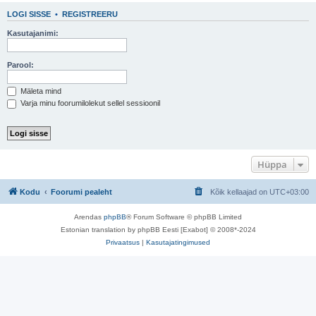
LOGI SISSE
•
REGISTREERU
Kasutajanimi:
Parool:
Mäleta mind
Varja minu foorumilolekut sellel sessioonil
Hüppa
Kodu
Foorumi pealeht
Kõik kellaajad on
UTC+03:00
Arendas
phpBB
® Forum Software © phpBB Limited
Estonian translation by phpBB Eesti [Exabot] © 2008*-2024
Privaatsus
|
Kasutajatingimused