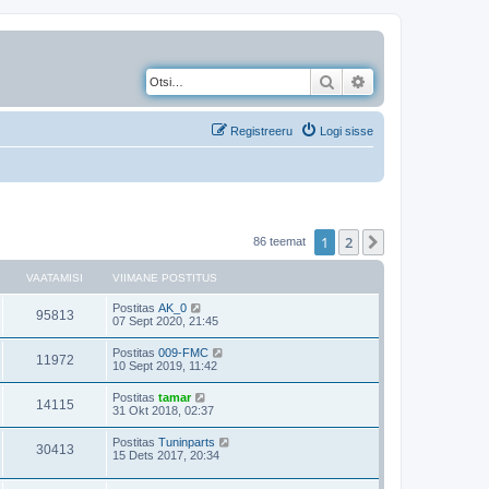
Otsi
Täiendatud otsing
Registreeru
Logi sisse
1
2
Järgmine
86 teemat
VAATAMISI
VIIMANE POSTITUS
Postitas
AK_0
95813
07 Sept 2020, 21:45
Postitas
009-FMC
11972
10 Sept 2019, 11:42
Postitas
tamar
14115
31 Okt 2018, 02:37
Postitas
Tuninparts
30413
15 Dets 2017, 20:34