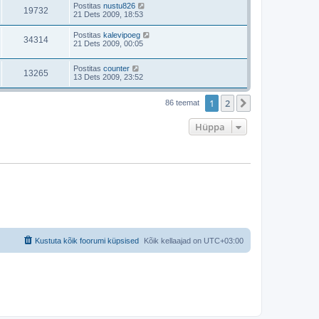
Postitas
nustu826
19732
21 Dets 2009, 18:53
Postitas
kalevipoeg
34314
21 Dets 2009, 00:05
Postitas
counter
13265
13 Dets 2009, 23:52
1
2
Järgmine
86 teemat
Hüppa
Kustuta kõik foorumi küpsised
Kõik kellaajad on
UTC+03:00