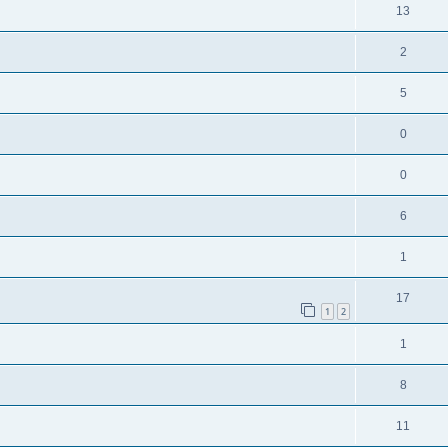
13
2
5
0
0
6
1
17
1
2
1
8
11