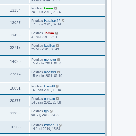
Postitas
tamar
13234
20 Juun 2011, 23:26
Postitas
Harakas12
13027
17 Juun 2011, 09:14
Postitas
Tarmo
13433
31 Mai 2011, 22:41
Postitas
kubilius
32717
25 Mai 2011, 03:49
Postitas
monster
14029
15 Veebr 2011, 01:23
Postitas
monster
27874
15 Veebr 2011, 01:19
Postitas
kreisitill
16051
16 Jaan 2011, 15:10
Postitas
contact
20877
14 Jaan 2011, 23:58
Postitas
tgh
32933
08 Aug 2010, 23:22
Postitas
kristo219
16565
14 Juul 2010, 15:53