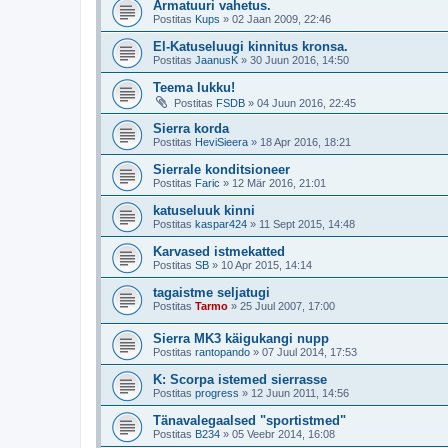
Armatuuri vahetus.
Postitas
Kups
»
02 Jaan 2009, 22:46
El-Katuseluugi kinnitus kronsa.
Postitas
JaanusK
»
30 Juun 2016, 14:50
Teema lukku!
Postitas
FSDB
»
04 Juun 2016, 22:45
Sierra korda
Postitas
HeviSieera
»
18 Apr 2016, 18:21
Sierrale konditsioneer
Postitas
Faric
»
12 Mär 2016, 21:01
katuseluuk kinni
Postitas
kaspar424
»
11 Sept 2015, 14:48
Karvased istmekatted
Postitas
SB
»
10 Apr 2015, 14:14
tagaistme seljatugi
Postitas
Tarmo
»
25 Juul 2007, 17:00
Sierra MK3 käigukangi nupp
Postitas
rantopando
»
07 Juul 2014, 17:53
K: Scorpa istemed sierrasse
Postitas
progress
»
12 Juun 2011, 14:56
Tänavalegaalsed "sportistmed"
Postitas
B234
»
05 Veebr 2014, 16:08