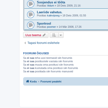
Soojendus ei tööta
Postitas
Volum
»
18 Dets 2009, 21:16
Laeriide vahetus.
Postitas
kalevipoeg
»
18 Dets 2009, 01:55
Sportrool
Postitas
poomer
»
14 Mär 2008, 17:26
Uus teema
Tagasi foorumi esilehele
FOORUMI ÕIGUSED
Sa
ei saa
teha uusi teemasid siin foorumis
Sa
ei saa
postitustele vastata siin foorumis
Sa
ei saa
muuta oma postitusi siin foorumis
Sa
ei saa
kustutada oma postitusi siin foorumis
Sa
ei saa
postitada siin foorumis manuseid
Kodu
Foorumi pealeht