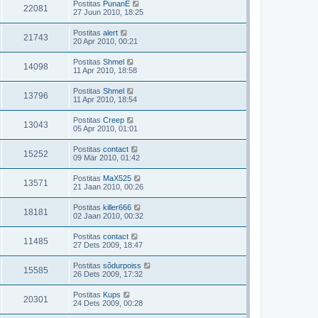
Postitas
PunanE
22081
27 Juun 2010, 18:25
Postitas
alert
21743
20 Apr 2010, 00:21
Postitas
Shmel
14098
11 Apr 2010, 18:58
Postitas
Shmel
13796
11 Apr 2010, 18:54
Postitas
Creep
13043
05 Apr 2010, 01:01
Postitas
contact
15252
09 Mär 2010, 01:42
Postitas
MaX525
13571
21 Jaan 2010, 00:26
Postitas
killer666
18181
02 Jaan 2010, 00:32
Postitas
contact
11485
27 Dets 2009, 18:47
Postitas
sõdurpoiss
15585
26 Dets 2009, 17:32
Postitas
Kups
20301
24 Dets 2009, 00:28