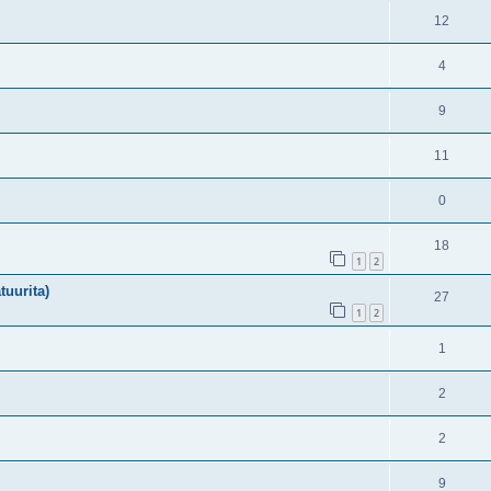
12
4
9
11
0
18
1
2
tuurita)
27
1
2
1
2
2
9