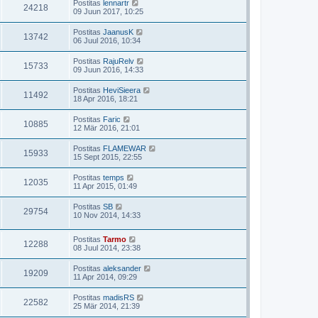
Postitas
lennartr
24218
09 Juun 2017, 10:25
Postitas
JaanusK
13742
06 Juul 2016, 10:34
Postitas
RajuRelv
15733
09 Juun 2016, 14:33
Postitas
HeviSieera
11492
18 Apr 2016, 18:21
Postitas
Faric
10885
12 Mär 2016, 21:01
Postitas
FLAMEWAR
15933
15 Sept 2015, 22:55
Postitas
temps
12035
11 Apr 2015, 01:49
Postitas
SB
29754
10 Nov 2014, 14:33
Postitas
Tarmo
12288
08 Juul 2014, 23:38
Postitas
aleksander
19209
11 Apr 2014, 09:29
Postitas
madisRS
22582
25 Mär 2014, 21:39