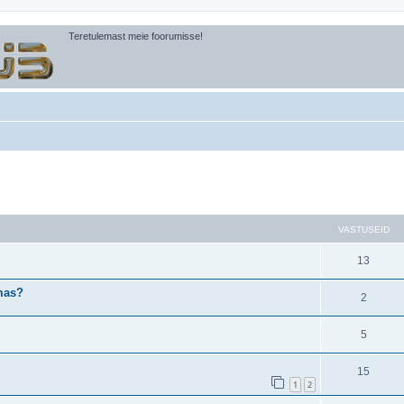
Teretulemast meie foorumisse!
atud otsing
VASTUSEID
13
umas?
2
5
15
1
2