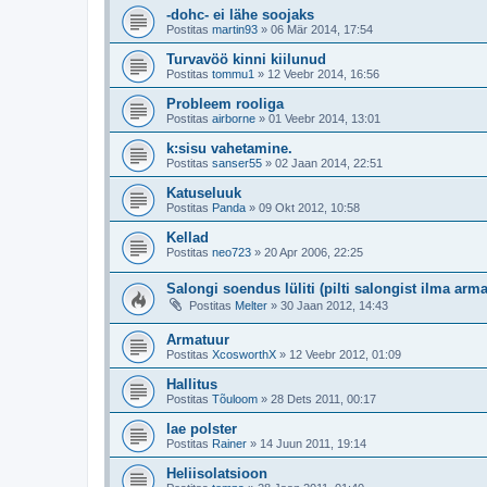
-dohc- ei lähe soojaks
Postitas
martin93
»
06 Mär 2014, 17:54
Turvavöö kinni kiilunud
Postitas
tommu1
»
12 Veebr 2014, 16:56
Probleem rooliga
Postitas
airborne
»
01 Veebr 2014, 13:01
k:sisu vahetamine.
Postitas
sanser55
»
02 Jaan 2014, 22:51
Katuseluuk
Postitas
Panda
»
09 Okt 2012, 10:58
Kellad
Postitas
neo723
»
20 Apr 2006, 22:25
Salongi soendus lüliti (pilti salongist ilma arma
Postitas
Melter
»
30 Jaan 2012, 14:43
Armatuur
Postitas
XcosworthX
»
12 Veebr 2012, 01:09
Hallitus
Postitas
Tõuloom
»
28 Dets 2011, 00:17
lae polster
Postitas
Rainer
»
14 Juun 2011, 19:14
Heliisolatsioon