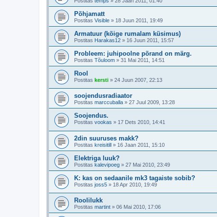
Postitas
temps
»
28 Jaan 2011, 01:40
Põhjamatt
Postitas
Visible
»
18 Juun 2011, 19:49
Armatuur (kõige rumalam küsimus)
Postitas
Harakas12
»
16 Juun 2011, 15:57
Probleem: juhipoolne põrand on märg.
Postitas
Tõuloom
»
31 Mai 2011, 14:51
Rool
Postitas
kersti
»
24 Juun 2007, 22:13
soojendusradiaator
Postitas
marccuballa
»
27 Juul 2009, 13:28
Soojendus.
Postitas
vookas
»
17 Dets 2010, 14:41
2din suuruses makk?
Postitas
kreisitill
»
16 Jaan 2011, 15:10
Elektriga luuk?
Postitas
kalevipoeg
»
27 Mai 2010, 23:49
K: kas on sedaanile mk3 tagaiste sobib?
Postitas
joss5
»
18 Apr 2010, 19:49
Roolilukk
Postitas
martint
»
06 Mai 2010, 17:06