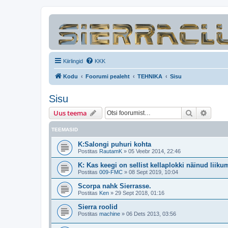
Kiirlingid
KKK
Kodu
Foorumi pealeht
TEHNIKA
Sisu
Sisu
Otsi
Täiend
Uus teema
TEEMASID
K:Salongi puhuri kohta
Postitas
RautamK
»
05 Veebr 2014, 22:46
K: Kas keegi on sellist kellaplokki näinud liik
Postitas
009-FMC
»
08 Sept 2019, 10:04
Scorpa nahk Sierrasse.
Postitas
Ken
»
29 Sept 2018, 01:16
Sierra roolid
Postitas
machine
»
06 Dets 2013, 03:56