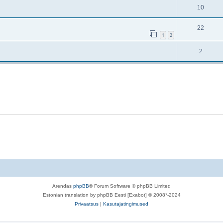
10
22
1
2
2
Arendas
phpBB
® Forum Software © phpBB Limited
Estonian translation by phpBB Eesti [Exabot] © 2008*-2024
Privaatsus
|
Kasutajatingimused