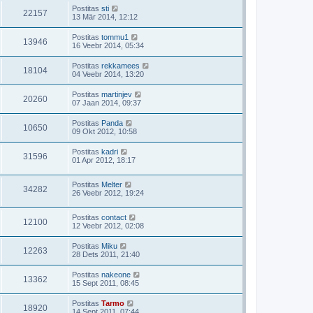
Postitas
sti
22157
13 Mär 2014, 12:12
Postitas
tommu1
13946
16 Veebr 2014, 05:34
Postitas
rekkamees
18104
04 Veebr 2014, 13:20
Postitas
martinjev
20260
07 Jaan 2014, 09:37
Postitas
Panda
10650
09 Okt 2012, 10:58
Postitas
kadri
31596
01 Apr 2012, 18:17
Postitas
Melter
34282
26 Veebr 2012, 19:24
Postitas
contact
12100
12 Veebr 2012, 02:08
Postitas
Miku
12263
28 Dets 2011, 21:40
Postitas
nakeone
13362
15 Sept 2011, 08:45
Postitas
Tarmo
18920
14 Sept 2011, 07:44