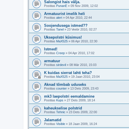
Salongist hais välja.
Postitas
PunanE
»
09 Nov 2009, 12:02
Armatuurist imelik heli
Postitas
alert
»
04 Apr 2010, 22:44
Soojendusega istmed??
Postitas
Tanel
»
23 Veebr 2010, 02:27
Uksepolstri küsimus!
Postitas
MaX525
»
06 Apr 2010, 22:30
Istmed!
Postitas
Creep
»
04 Apr 2010, 17:02
armatuur
Postitas
sirdevil
»
08 Mär 2010, 15:03
K kuidas sierrat lahti teha?
Postitas
MaX525
»
19 Jaan 2010, 23:04
Aknad tõmbab uduseks
Postitas
counter
»
13 Dets 2009, 23:43
mk3 laepolstri eemaldamine
Postitas
Kups
»
27 Dets 2009, 18:14
kaheukselise polstrid
Postitas
Tehnic
»
23 Dets 2009, 22:00
Jalamatid
Postitas
Visible
»
18 Jaan 2009, 16:24