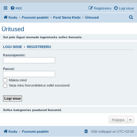
KKK
Registreeru
Logi sisse
O
Kodu
Foorumi pealeht
Ford Sierra Klubi
Üritused
t
Üritused
s
Sul pole õigusi teemade lugemiseks selles foorumis.
i
LOGI SISSE
•
REGISTREERU
Kasutajanimi:
Parool:
Mäleta mind
Varja minu foorumilolekut sellel sessioonil
Selles kategoorias puuduvad foorumid.
Hüppa
Kodu
Foorumi pealeht
Kõik kellaajad on
UTC+03:00