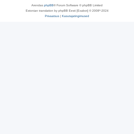
Arendas
phpBB
® Forum Software © phpBB Limited
Estonian translation by phpBB Eesti [Exabot] © 2008*-2024
Privaatsus
|
Kasutajatingimused