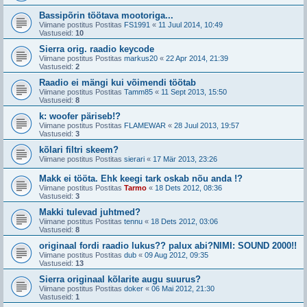
Bassipõrin töötava mootoriga...
Viimane postitus Postitas
FS1991
«
11 Juul 2014, 10:49
Vastuseid:
10
Sierra orig. raadio keycode
Viimane postitus Postitas
markus20
«
22 Apr 2014, 21:39
Vastuseid:
2
Raadio ei mängi kui võimendi töötab
Viimane postitus Postitas
Tamm85
«
11 Sept 2013, 15:50
Vastuseid:
8
k: woofer päriseb!?
Viimane postitus Postitas
FLAMEWAR
«
28 Juul 2013, 19:57
Vastuseid:
3
kõlari filtri skeem?
Viimane postitus Postitas
sierari
«
17 Mär 2013, 23:26
Makk ei tööta. Ehk keegi tark oskab nõu anda !?
Viimane postitus Postitas
Tarmo
«
18 Dets 2012, 08:36
Vastuseid:
3
Makki tulevad juhtmed?
Viimane postitus Postitas
tennu
«
18 Dets 2012, 03:06
Vastuseid:
8
originaal fordi raadio lukus?? palux abi?NIMI: SOUND 2000!!
Viimane postitus Postitas
dub
«
09 Aug 2012, 09:35
Vastuseid:
13
Sierra originaal kõlarite augu suurus?
Viimane postitus Postitas
doker
«
06 Mai 2012, 21:30
Vastuseid:
1