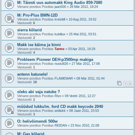
M: Täiesti uus automakk King Audio 859-7080
Viimane postitus Postitas
jaan500
«
28 Mär 2012, 19:24
M: Pro-Plus BWN-12D
Viimane postitus Postitas
kreisitill
«
10 Aug 2011, 19:52
Vastuseid:
6
sierra kõlarid
Viimane postitus Postitas
kubilius
«
25 Mai 2011, 03:51
Vastuseid:
2
Makk ise käima ja kinni
Viimane postitus Postitas
Tarmo
«
03 Apr 2011, 19:29
Vastuseid:
4
Probleem Pioneer DEH-p3500mp makiga
Viimane postitus Postitas
nustu826
«
27 Mär 2011, 17:08
Vastuseid:
1
antenn katusele!
Viimane postitus Postitas
FLAMEWAR
«
08 Mär 2011, 01:44
Vastuseid:
18
1
2
oleks abi vaja natuke ?
Viimane postitus Postitas
Rivo
«
09 Veebr 2011, 12:27
Vastuseid:
2
müüdud lukku!m. ford CD makk keycode 2040
Viimane postitus Postitas
antilukk
«
08 Jaan 2011, 23:53
Vastuseid:
3
O: helivõimendi 500w
Viimane postitus Postitas
REIDAN
«
23 Nov 2010, 21:08
M: Gas kõlarid.