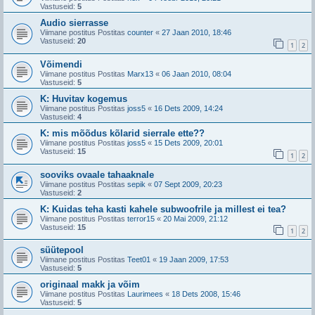
Vastuseid:
5
Audio sierrasse
Viimane postitus Postitas
counter
«
27 Jaan 2010, 18:46
Vastuseid:
20
1
2
Võimendi
Viimane postitus Postitas
Marx13
«
06 Jaan 2010, 08:04
Vastuseid:
5
K: Huvitav kogemus
Viimane postitus Postitas
joss5
«
16 Dets 2009, 14:24
Vastuseid:
4
K: mis mõõdus kõlarid sierrale ette??
Viimane postitus Postitas
joss5
«
15 Dets 2009, 20:01
Vastuseid:
15
1
2
sooviks ovaale tahaaknale
Viimane postitus Postitas
sepik
«
07 Sept 2009, 20:23
Vastuseid:
2
K: Kuidas teha kasti kahele subwoofrile ja millest ei tea?
Viimane postitus Postitas
terror15
«
20 Mai 2009, 21:12
Vastuseid:
15
1
2
süütepool
Viimane postitus Postitas
Teet01
«
19 Jaan 2009, 17:53
Vastuseid:
5
originaal makk ja võim
Viimane postitus Postitas
Laurimees
«
18 Dets 2008, 15:46
Vastuseid:
5