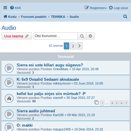
KKK
Registreeru
Logi sisse
O
Kodu
Foorumi pealeht
TEHNIKA
Audio
t
Audio
s
Otsi
Täiendatud otsing
Uus teema
i
1
2
Järgmine
62 teemat
Teemasid
Sierra esi uste kõlari augu sügavus?
Viimane postitus Postitas
OnkelMats
«
15 Apr 2019, 20:48
Vastuseid:
3
K: 6x9 Ovaalid Sedaani aknalauale
Viimane postitus Postitas
mikktyrkson
«
03 Juun 2018, 10:09
Vastuseid:
3
kellel kui palju sirjes siis mürtsub? :P
Viimane postitus Postitas
startoff
«
30 Sept 2015, 07:27
Vastuseid:
99
1
4
5
6
7
…
Sierra audio juhtmed
Viimane postitus Postitas
Karl185
«
09 Mär 2015, 21:18
Vastuseid:
2
O: makki
Viimane postitus Postitas
margus2405
«
10 Dets 2014, 23:18