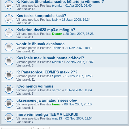
K: Kuidas ühendada raadio, kõlarid ja võimendi?
Viimane postitus Postitas
tyymiiz
«
01 Apr 2008, 09:40
Vastuseid:
12
Kes teeks kompodele kasti?
Viimane postitus Postitas
lapik
«
18 Jaan 2008, 19:34
Vastuseid:
3
K:clarion dcz628 mp3-e mängib?
Viimane postitus Postitas
Dexter
«
28 Dets 2007, 16:23
Vastuseid:
1
woofrile õhuauk aknalauda
Viimane postitus Postitas
Tehnic
«
24 Nov 2007, 18:11
Vastuseid:
11
Kas igale makile saab panna cd-boxi?
Viimane postitus Postitas
MartinP
«
22 Nov 2007, 12:07
Vastuseid:
8
K: Panasonic-u CD/MP3 makk ???
Viimane postitus Postitas
Spitfire
«
16 Nov 2007, 00:53
Vastuseid:
11
K:võimendi võimsus
Viimane postitus Postitas
serrari
«
15 Nov 2007, 11:04
Vastuseid:
7
uksesisene ja armatuuri sees olev
Viimane postitus Postitas
tamar
«
08 Nov 2007, 23:10
Vastuseid:
1
mure võimendiga TEEMA LUKKU!!
Viimane postitus Postitas
orav13
«
02 Nov 2007, 11:54
Vastuseid:
7