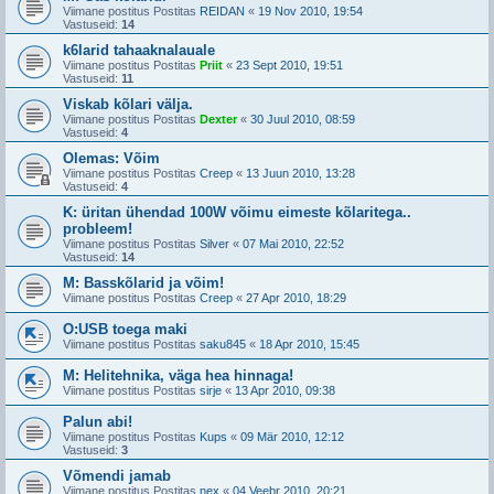
Viimane postitus Postitas
REIDAN
«
19 Nov 2010, 19:54
Vastuseid:
14
k6larid tahaaknalauale
Viimane postitus Postitas
Priit
«
23 Sept 2010, 19:51
Vastuseid:
11
Viskab kõlari välja.
Viimane postitus Postitas
Dexter
«
30 Juul 2010, 08:59
Vastuseid:
4
Olemas: Võim
Viimane postitus Postitas
Creep
«
13 Juun 2010, 13:28
Vastuseid:
4
K: üritan ühendad 100W võimu eimeste kõlaritega..
probleem!
Viimane postitus Postitas
Silver
«
07 Mai 2010, 22:52
Vastuseid:
14
M: Basskõlarid ja võim!
Viimane postitus Postitas
Creep
«
27 Apr 2010, 18:29
O:USB toega maki
Viimane postitus Postitas
saku845
«
18 Apr 2010, 15:45
M: Helitehnika, väga hea hinnaga!
Viimane postitus Postitas
sirje
«
13 Apr 2010, 09:38
Palun abi!
Viimane postitus Postitas
Kups
«
09 Mär 2010, 12:12
Vastuseid:
3
Võmendi jamab
Viimane postitus Postitas
nex
«
04 Veebr 2010, 20:21