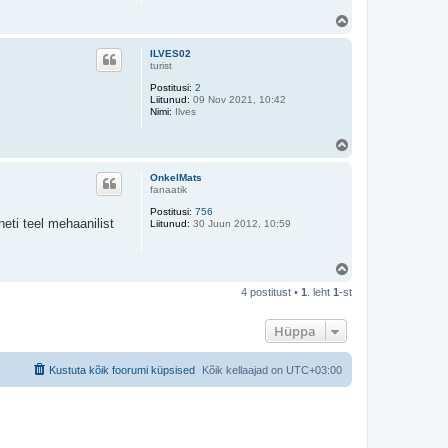
Ü
l
e
ILVES02
s
turist
Postitusi:
2
Liitunud:
09 Nov 2021, 10:42
Nimi:
Ilves
Ü
l
e
OnkelMats
s
fanaatik
Postitusi:
756
neti teel mehaanilist
Liitunud:
30 Juun 2012, 10:59
Ü
l
4 postitust •
1
. leht
1
-st
e
s
Hüppa
Kustuta kõik foorumi küpsised
Kõik kellaajad on
UTC+03:00