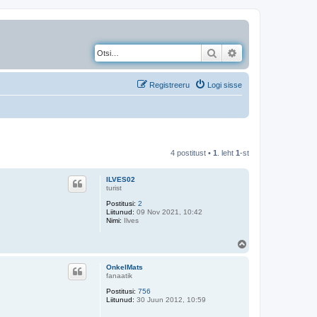
Otsi
Täiendatud otsing
Registreeru
Logi sisse
4 postitust •
1
. leht
1
-st
ILVES02
turist
Postitusi:
2
Liitunud:
09 Nov 2021, 10:42
Nimi:
Ilves
Ü
l
e
OnkelMats
s
fanaatik
Postitusi:
756
Liitunud:
30 Juun 2012, 10:59