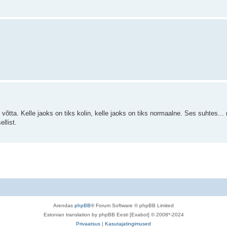
i võtta. Kelle jaoks on tiks kolin, kelle jaoks on tiks normaalne. Ses suhtes... 
llist.
Arendas
phpBB
® Forum Software © phpBB Limited
Estonian translation by phpBB Eesti [Exabot] © 2008*-2024
Privaatsus
|
Kasutajatingimused