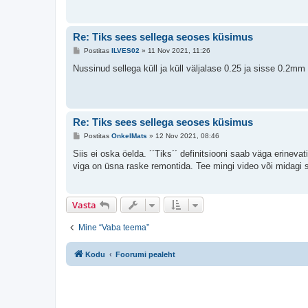
t
u
s
Re: Tiks sees sellega seoses küsimus
P
Postitas
ILVES02
»
11 Nov 2021, 11:26
o
s
Nussinud sellega küll ja küll väljalase 0.25 ja sisse 0.2mm
t
i
t
u
s
Re: Tiks sees sellega seoses küsimus
P
Postitas
OnkelMats
»
12 Nov 2021, 08:46
o
s
Siis ei oska öelda. ´´Tiks´´ definitsiooni saab väga erinevat
t
viga on üsna raske remontida. Tee mingi video või midagi se
i
t
u
s
Vasta
Mine “Vaba teema”
Kodu
Foorumi pealeht