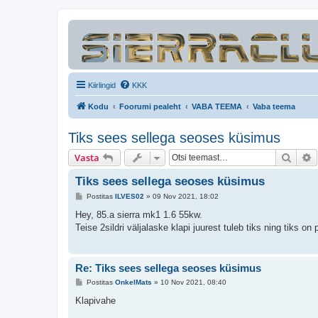
Kiirlingid
KKK
Kodu
Foorumi pealeht
VABA TEEMA
Vaba teema
Tiks sees sellega seoses küsimus
Otsi
T
Vasta
Tiks sees sellega seoses küsimus
P
Postitas
ILVES02
»
09 Nov 2021, 18:02
o
s
Hey, 85.a sierra mk1 1.6 55kw.
t
Teise 2sildri väljalaske klapi juurest tuleb tiks ning tiks on
i
t
u
s
Re: Tiks sees sellega seoses küsimus
P
Postitas
OnkelMats
»
10 Nov 2021, 08:40
o
s
Klapivahe
t
i