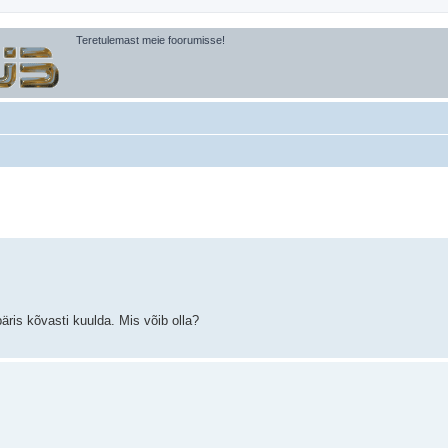
Teretulemast meie foorumisse!
äiendatud otsing
 päris kõvasti kuulda. Mis võib olla?