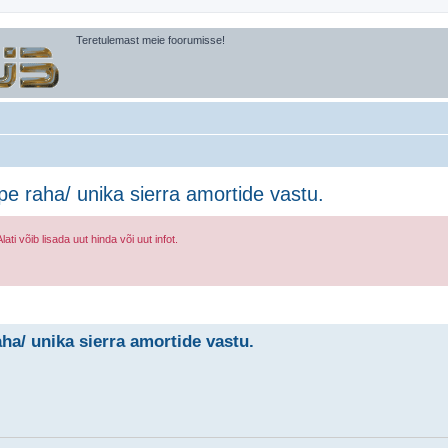
Teretulemast meie foorumisse!
e raha/ unika sierra amortide vastu.
i võib lisada uut hinda või uut infot.
äiendatud otsing
ha/ unika sierra amortide vastu.