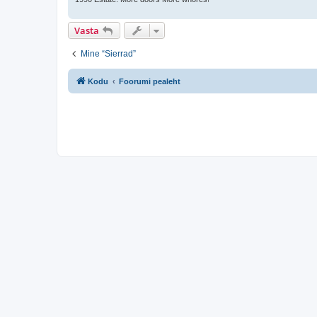
Vasta
Mine “Sierrad”
Kodu
Foorumi pealeht