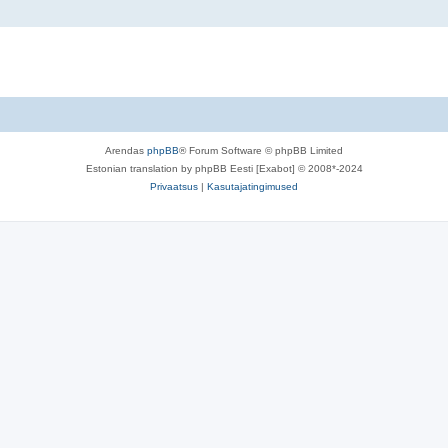
Arendas
phpBB
® Forum Software © phpBB Limited
Estonian translation by phpBB Eesti [Exabot] © 2008*-2024
Privaatsus
|
Kasutajatingimused