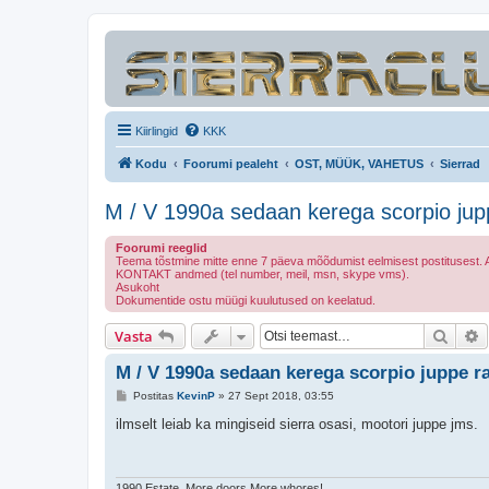
Kiirlingid
KKK
Kodu
Foorumi pealeht
OST, MÜÜK, VAHETUS
Sierrad
M / V 1990a sedaan kerega scorpio jupp
Foorumi reeglid
Teema tõstmine mitte enne 7 päeva mõõdumist eelmisest postitusest. Alat
KONTAKT andmed (tel number, meil, msn, skype vms).
Asukoht
Dokumentide ostu müügi kuulutused on keelatud.
Otsi
T
Vasta
M / V 1990a sedaan kerega scorpio juppe ra
P
Postitas
KevinP
»
27 Sept 2018, 03:55
o
s
ilmselt leiab ka mingiseid sierra osasi, mootori juppe jms.
t
i
t
u
s
1990 Estate. More doors More whores!