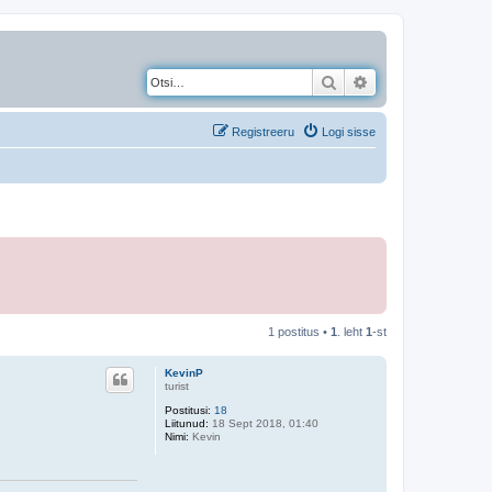
Otsi
Täiendatud otsing
Registreeru
Logi sisse
1 postitus •
1
. leht
1
-st
KevinP
turist
Postitusi:
18
Liitunud:
18 Sept 2018, 01:40
Nimi:
Kevin