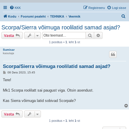
KKK
Registreeru
Logi sisse
O
Kodu
Foorumi pealeht
TEHNIKA
Veermik
t
Scorpa/Sierra võimuga roolilatid samad asjad?
s
Otsi
Täiendatud otsi
Vasta
i
1 postitus •
1
. leht
1
-st
Sumisar
kasutaja
Scorpa/Sierra võimuga roolilatid samad asjad?
P
08 Dets 2023, 15:45
o
s
Tere!
t
i
t
Mk1 Scorpa roolilatt sai paugust viga. Otsin asendust.
u
s
Kas Sierra võimuga latid sobivad Scorpale?
Vasta
1 postitus •
1
. leht
1
-st