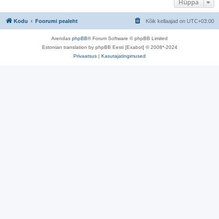
Hüppa
Kodu
Foorumi pealeht
Kõik kellaajad on
UTC+03:00
Arendas
phpBB
® Forum Software © phpBB Limited
Estonian translation by phpBB Eesti [Exabot] © 2008*-2024
Privaatsus
|
Kasutajatingimused