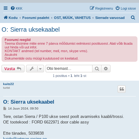
KKK
Registreeru
Logi sisse
O
Kodu
Foorumi pealeht
OST, MÜÜK, VAHETUS
Sierrade varuosad
t
O: Sierra uksekaabel
s
Foorumi reeglid
i
Teema tõstmine mitte enne 7 päeva mõõdumist eelmisest postitusest. Alati võib lisada
uut hinda või uut infot.
KONTAKT andmed (tel number, meil, msn, skype vms).
Asukoht
Dokumentide ostu müügi kuulutused on keelatud.
Otsi
Täiendatud otsi
Vasta
1 postitus •
1
. leht
1
-st
kaitz22
turist
O: Sierra uksekaabel
P
14 Juun 2024, 09:50
o
s
Tere, ostan Sierra / P100 ukse seest poolt avamiseks kaabli/trossi.
t
OE tootekood : FORD 6622971 door cable assy
i
t
u
Ette tänades, 5039838
s
kaido@artman-racing.ee