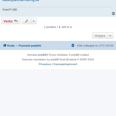
Ford P-100
Vasta
1 postitus •
1
. leht
1
-st
Hüppa
Kodu
Foorumi pealeht
Kõik kellaajad on
UTC+03:00
Arendas
phpBB
® Forum Software © phpBB Limited
Estonian translation by phpBB Eesti [Exabot] © 2008*-2024
Privaatsus
|
Kasutajatingimused