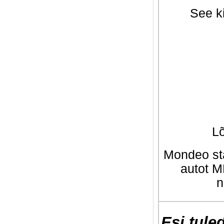
See k
Lõ
Mondeo sta
autot M
n
Esi tuled