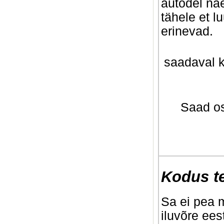
autodel näe
tähele et l
erinevad.
saadaval k
Saad ost
Kodus t
Sa ei pea 
iluvõre eest